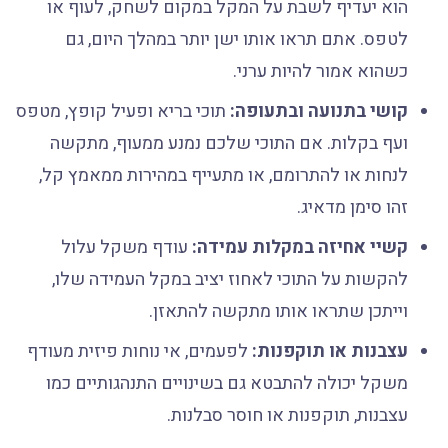
הוא יעדיף לשבת על המקל במקום לשחק, לעוף או
לטפס. אתם תראו אותו ישן יותר במהלך היום, גם
כשהוא אמור להיות ערני.
קושי בתנועה ובתעופה:
תוכי בריא ופעיל קופץ, מטפס
ועף בקלות. אם התוכי שלכם נמנע ממעוף, מתקשה
לנחות או להתרומם, או מתעייף במהירות ממאמץ קל,
זהו סימן מדאיג.
קשיי אחיזה במקלות עמידה:
עודף משקל עלול
להקשות על התוכי לאחוז יציב במקל העמידה שלו,
וייתכן שתראו אותו מתקשה להתאזן.
עצבנות או תוקפנות:
לפעמים, אי נוחות פיזית מעודף
משקל יכולה להתבטא גם בשינויים התנהגותיים כמו
עצבנות, תוקפנות או חוסר סבלנות.