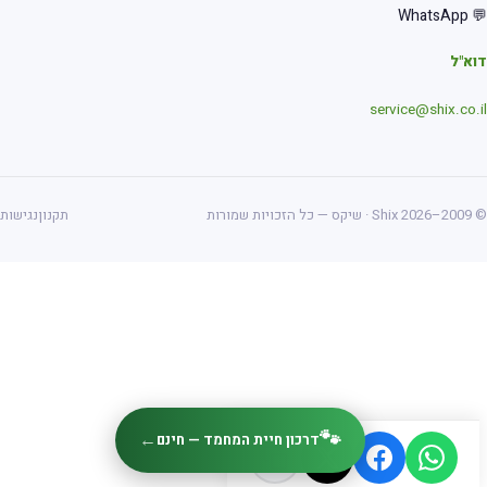
💬 Wha
א"ל
service@shix.co.
ס — כל הזכויות שמורות
תקנון
נגישות
🐾
←
דרכון חיית המחמד — חינם