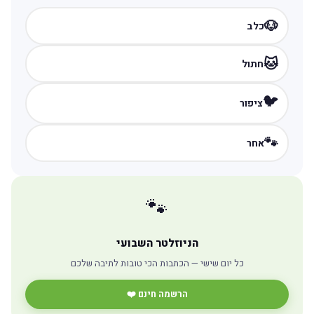
🐶
כלב
🐱
חתול
🐦
ציפור
🐾
אחר
🐾
הניוזלטר השבועי
כל יום שישי — הכתבות הכי טובות לתיבה שלכם
הרשמה חינם ❤️