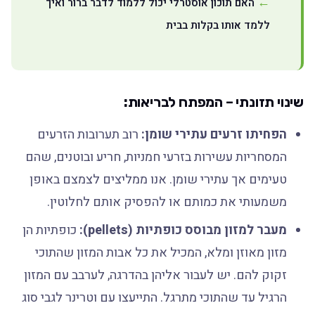
האם תוכון אוסטרלי יכול ללמוד לדבר ברור ואיך
ללמד אותו בקלות בבית
שינוי תזונתי – המפתח לבריאות:
הפחיתו זרעים עתירי שומן:
רוב תערובות הזרעים
המסחריות עשירות בזרעי חמניות, חריע ובוטנים, שהם
טעימים אך עתירי שומן. אנו ממליצים לצמצם באופן
משמעותי את כמותם או להפסיק אותם לחלוטין.
מעבר למזון מבוסס כופתיות (pellets):
כופתיות הן
מזון מאוזן ומלא, המכיל את כל אבות המזון שהתוכי
זקוק להם. יש לעבור אליהן בהדרגה, לערבב עם המזון
הרגיל עד שהתוכי מתרגל. התייעצו עם וטרינר לגבי סוג