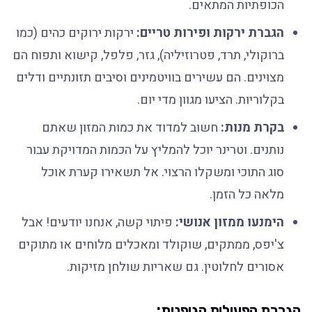
הכופתיות המתאים.
הגברת ירקות ופירות טריים:
ירקות ירוקים כהים (כמו
ברוקולי, תרד, פטרוזיליה), גזר, פלפל, קישוא ותפוח הם
מצוינים. הם עשירים בוויטמינים וסיבים תזונתיים ודלים
בקלוריות. הציעו מגוון מדי יום.
בקרת מנות:
חשוב למדוד את כמות המזון שאתם
נותנים. וטרינר יוכל להמליץ על הכמות המדויקת עבור
סוג התוכי ומשקלו הרצוי. אל תשאירו קערת אוכל
מלאה כל הזמן.
הימנעו ממזון אנושי:
פיתוי קשה, אנחנו יודעים! אבל
צ'יפס, ממתקים, שוקולד ומאכלים מלוחים או מתוקים
אסורים לחלוטין. גם שאריות שולחן מזיקות.
הגברת הפעילות הגופנית: