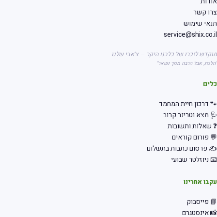
דות
רו קשר
אי שימוש
service@shix.co.
קדש לזכרו של כלבנו היקר — צ'אבי שלנו
לכת, אבל הרבה ממך נשאר"
לים
 דרכון חיית המחמד
 מצא וטרינר קרוב
שאלות ותשובות
 פורום קוראים
 פרסום כתבות בתשלום
 ניוזלטר שבועי
בו אחרינו
 פייסבוק
 אינסטגרם