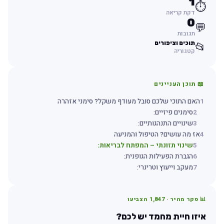
1
⏱️
דקת קריאה
0
💬
תגובות
תוכים וציפורים
📂
קטגוריה
📖 תוכן העניינים
1
האם התוכי שלכם סובל מעודף משקל? סימני אזהרה
2
סימנים פיזיים:
3
שינויים התנהגותיים:
4
אז מה עושים? הטיפול והמניעה
5
שינוי תזונתי – המפתח לבריאות:
6
הגברת הפעילות הגופנית:
7
מעקב וייעוץ וטרינרי:
📊 סקר מהיר ·
1,847
הצביעו
איזו חיית מחמד יש לכם?