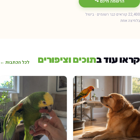
הרשמה חינם 🐾
22,400 קוראים כבר רשומים · ביטול
חיצה אחת
ראו עוד ב
תוכים וציפורים
לכל הכתבות ←