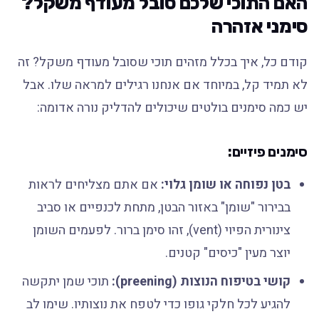
האם התוכי שלכם סובל מעודף משקל?
סימני אזהרה
קודם כל, איך בכלל מזהים תוכי שסובל מעודף משקל? זה
לא תמיד קל, במיוחד אם אנחנו רגילים למראה שלו. אבל
יש כמה סימנים בולטים שיכולים להדליק נורה אדומה:
סימנים פיזיים:
בטן נפוחה או שומן גלוי:
אם אתם מצליחים לראות
בבירור "שומן" באזור הבטן, מתחת לכנפיים או סביב
צינורית הפיוי (vent), זהו סימן ברור. לפעמים השומן
יוצר מעין "כיסים" קטנים.
קושי בטיפוח הנוצות (preening):
תוכי שמן יתקשה
להגיע לכל חלקי גופו כדי לטפח את נוצותיו. שימו לב