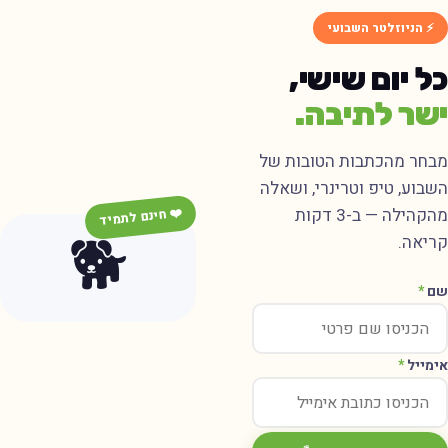
⚡ הניוזלטר השבועי
ל יום שישי,
שר לתיבה.
בחר מהכתבות הטובות של
שבוע, טיפ וטרינרי, ושאלה
מהקהילה — ב-3 דקות
❤️ חינם לתמיד
🐕
ריאה.
ם
*
ימייל
*