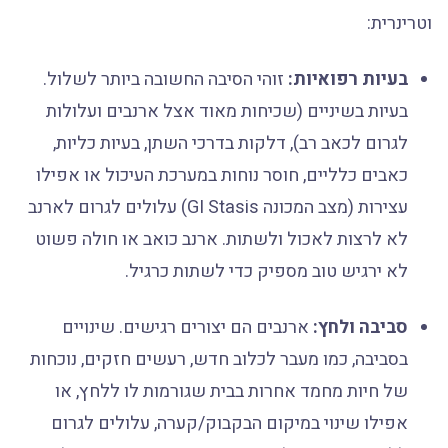
וטרינרית:
בעיות רפואיות:
זוהי הסיבה החשובה ביותר לשלול.
בעיות בשיניים (שכיחות מאוד אצל ארנבים ועלולות
לגרום לכאב רב), דלקות בדרכי השתן, בעיות כליות,
כאבים כלליים, חוסר נוחות במערכת העיכול או אפילו
עצירות (מצב המכונה GI Stasis) עלולים לגרום לארנב
לא לרצות לאכול ולשתות. ארנב כואב או חולה פשוט
לא ירגיש טוב מספיק כדי לשתות כרגיל.
סביבה ולחץ:
ארנבים הם יצורים רגישים. שינויים
בסביבה, כמו מעבר לכלוב חדש, רעשים חזקים, נוכחות
של חיות מחמד אחרות בבית שגורמות לו ללחץ, או
אפילו שינוי במיקום הבקבוק/קערה, עלולים לגרום