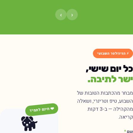
›
‹
⚡ הניוזלטר השבועי
ל יום שישי,
שר לתיבה.
בחר מהכתבות הטובות של
שבוע, טיפ וטרינרי, ושאלה
מהקהילה — ב-3 דקות
❤️ חינם לתמיד
🐕
ריאה.
ם
*