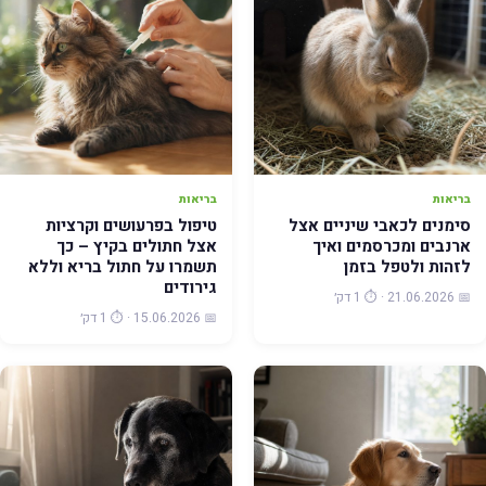
בריאות
בריאות
סימנים לכאבי שיניים אצל
טיפול בפרעושים וקרציות
ארנבים ומכרסמים ואיך
אצל חתולים בקיץ – כך
לזהות ולטפל בזמן
תשמרו על חתול בריא וללא
גירודים
📅 21.06.2026 · ⏱️ 1 דק׳
📅 15.06.2026 · ⏱️ 1 דק׳