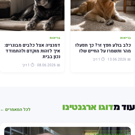
בריאות
בריאות
כלב בולע חפץ זר? כך תפעלו
דמנציה אצל כלבים מבוגרים:
מהר ותשמרו על החיים שלו
איך לזהות מוקדם ולהתמודד
נכון בבית
📅 13.06.2026 · ⏱️ 1 דק׳
📅 08.06.2026 · ⏱️ 1 דק׳
וד מ
דוגו ארגנטינו
לכל המאמרים ←
שרותים לחיות מחמד