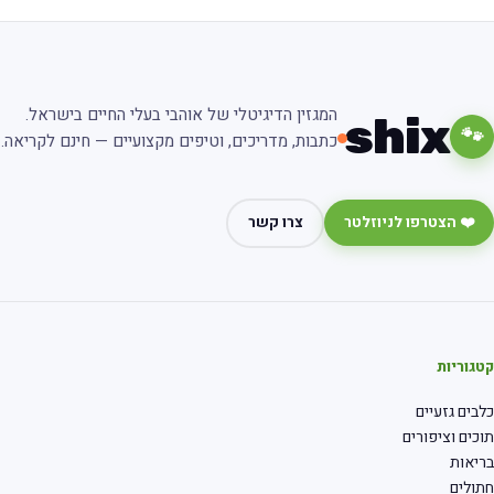
המגזין הדיגיטלי של אוהבי בעלי החיים בישראל.
shix
🐾
כתבות, מדריכים, וטיפים מקצועיים — חינם לקריאה.
❤️ הצטרפו לניוזלטר
צרו קשר
גוריות
בים גזעיים
כים וציפורים
יאות
ולים