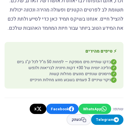
זכרו, אתם המפתח לבריאותו ולאושרו של הארנב שלכם.
תשומת לב לפרטים הקטנים ופעולה מהירה ונכונה יכולות
להציל חיים. אנחנו בשיקס תמיד כאן כדי לסייע ולתת לכם
את המידע הטוב ביותר עבור חיות המחמד האהובות שלכם.
⚡ טיפים מהירים
בדקו שתיית מים מספקת — לפחות 50 מ"ל לכל ק"ג ביום
✓
הליכה יומית של 30+ דקות חיונית לבריאות ולנפש
✓
חיסונים שנתיים מונעים מחלות קשות
✓
ניקוי שיניים 3 פעמים בשבוע מונע מחלות חניכיים
✓
שתפו:
X
Facebook
WhatsApp
Telegram
העתק