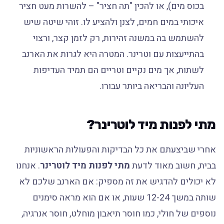
בכוס מים), או להכין "תה חציר" – להשרות מעט חציר
איכותי במים חמים, לצנן ולהציע לו. זוהי שיטה שיש
להשתמש בה במשנה זהירות, רק לזמן קצר, ורצוי
בהתייעצות עם וטרינר. המטרה היא לגרות את הארנב
לשתות, אך מים נקיים וטריים הם תמיד העדיפות
העליונה והבריאה ביותר עבורו.
מתי לפנות מיד לוטרינר?
אחרי שביצעתם את כל הבדיקות והפעולות הראשוניות
בבית, חשוב מאוד לדעת
מתי לפנות מיד לוטרינר
. אנחנו
לא יכולים להדגיש את זה מספיק: אם הארנב שלכם לא
שותה במשך 12-24 שעות, או אם הוא מראה סימנים
נוספים של חולי, כמו חוסר תיאבון מוחלט, חוסר אנרגיה,