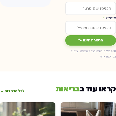
ימייל
*
הרשמה חינם 🐾
22,400 קוראים כבר רשומים · ביטול
חיצה אחת
ראו עוד ב
בריאות
לכל הכתבות ←