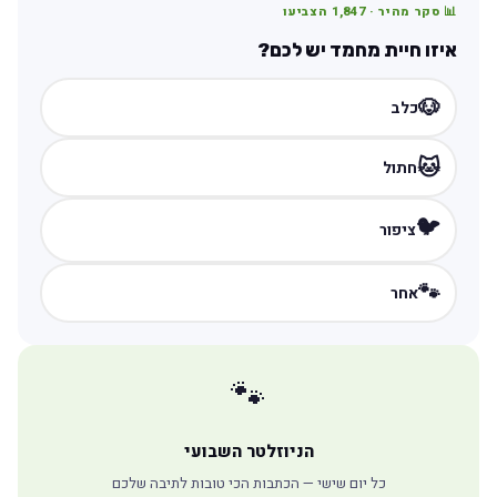
📊 סקר מהיר ·
1,847
הצביעו
איזו חיית מחמד יש לכם?
🐶
כלב
🐱
חתול
🐦
ציפור
🐾
אחר
🐾
הניוזלטר השבועי
כל יום שישי — הכתבות הכי טובות לתיבה שלכם