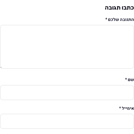
תבו תגובה
תגובה שלכם
*
ם
*
ימייל
*