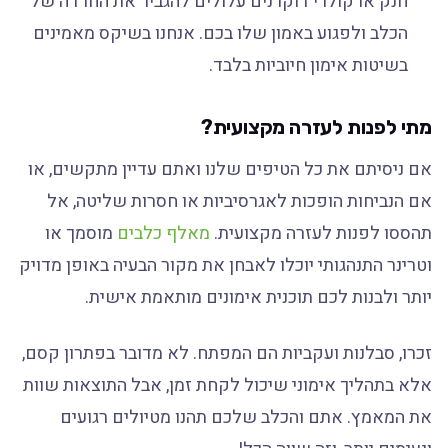
חנק או קולרי דוקרנים עלולים להגביר את החרדה של
הכלב ולפגוע באמון שלו בכם. אנחנו בשיקס מאמינים
בשיטות אימון חיוביות בלבד.
מתי לפנות לעזרה מקצועית?
אם ניסיתם את כל הטיפים שלנו ואתם עדיין מתקשים, או
אם הנביחות הופכות לאגרסיביות או חסרות שליטה, אל
תהססו לפנות לעזרה מקצועית.
מאלף כלבים
מוסמך או
וטרינר התנהגותי יוכלו לאבחן את מקור הבעיה באופן מדויק
יותר ולבנות לכם תוכנית אימונים מותאמת אישית.
זכרו, סבלנות ועקביות הם המפתח. לא מדובר בפתרון קסם,
אלא בתהליך אימוני שיכול לקחת זמן, אבל התוצאות שוות
את המאמץ. אתם והכלב שלכם תהנו מטיולים רגועים