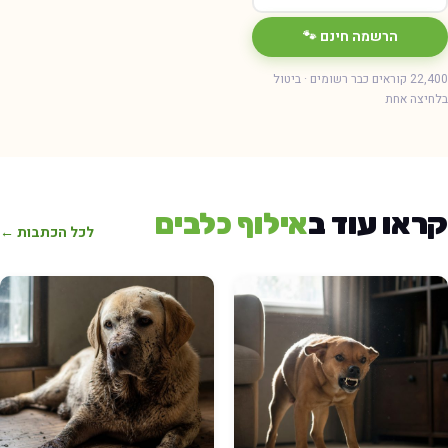
הרשמה חינם 🐾
22,400 קוראים כבר רשומים · ביטול
חיצה אחת
ראו עוד ב
אילוף כלבים
לכל הכתבות ←