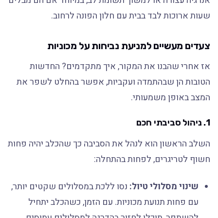
אנרגיה עצורה או למשוך תשומת לב, במיוחד אם הם מבלים
שעות ארוכות לבד בבית עם חלון הפונה לרחוב.
צעדים מעשיים למניעת נביחות על מכוניות
אז אחרי שהבנו את המקור, איך מתקדמים? החדשות
הטובות הן שבהתמדה ועקביות, אפשר בהחלט לשפר את
המצב באופן משמעותי.
1. ניהול סביבתי חכם
השלב הראשון הוא לנהל את הסביבה כך שהכלב יהיה פחות
חשוף לטריגרים, לפחות בהתחלה:
שינוי מסלולי טיול:
נסו ללכת במסלולים שקטים יותר,
עם פחות תנועת מכוניות. עם הזמן, כשהכלב יתחיל
להשתפר, תוכלו לחזור בהדרגה למסלולים עמוסים