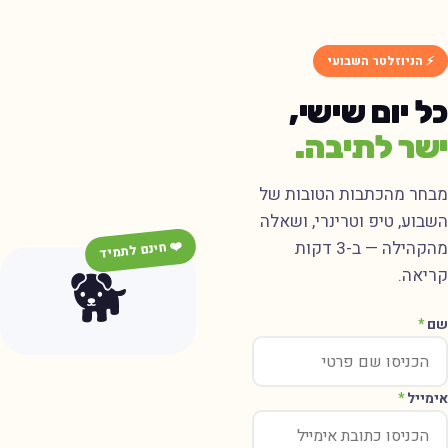
⚡ הניוזלטר השבועי
ל יום שישי,
שר לתיבה.
בחר מהכתבות הטובות של
שבוע, טיפ וטרינרי, ושאלה
מהקהילה — ב-3 דקות
❤️ חינם לתמיד
🐕
ריאה.
ם
*
ימייל
*