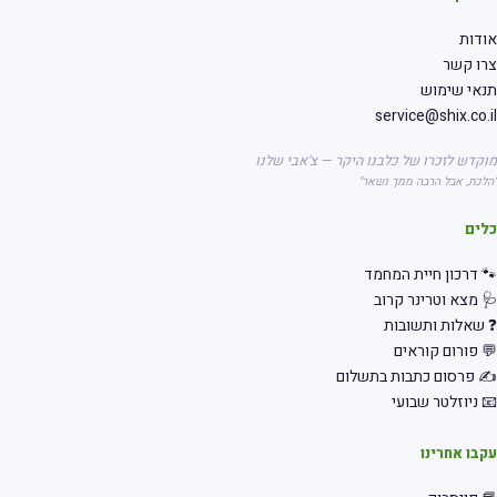
דות
רו קשר
אי שימוש
service@shix.co.
קדש לזכרו של כלבנו היקר — צ'אבי שלנו
לכת, אבל הרבה ממך נשאר"
לים
 דרכון חיית המחמד
 מצא וטרינר קרוב
שאלות ותשובות
 פורום קוראים
 פרסום כתבות בתשלום
 ניוזלטר שבועי
בו אחרינו