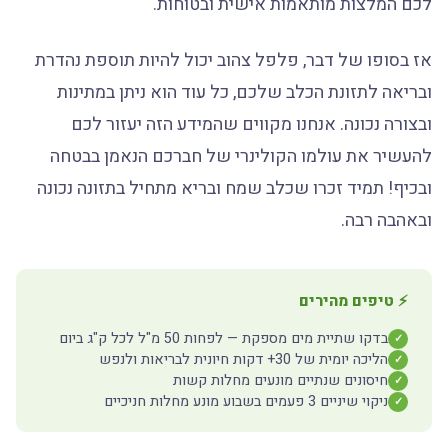
לכם המלצות מותאמות אישית ובטוחות.
אז בסופו של דבר, פלפל צהוב יכול להיות תוספת נהדרת
ובריאה לתזונת הכלב שלכם, כל עוד הוא ניתן במתינות
ובצורה נכונה. אנחנו מקווים שהמידע הזה יעזור לכם
להעשיר את עולמו הקולינרי של חברכם הנאמן בבטחה
ובכיף! תמיד זכרו שכלב שמח ובריא מתחיל בתזונה נכונה
ובאהבה רבה.
⚡ טיפים מהירים
בדקו שתיית מים מספקת — לפחות 50 מ"ל לכל ק"ג ביום
✓
הליכה יומית של 30+ דקות חיונית לבריאות ולנפש
✓
חיסונים שנתיים מונעים מחלות קשות
✓
ניקוי שיניים 3 פעמים בשבוע מונע מחלות חניכיים
✓