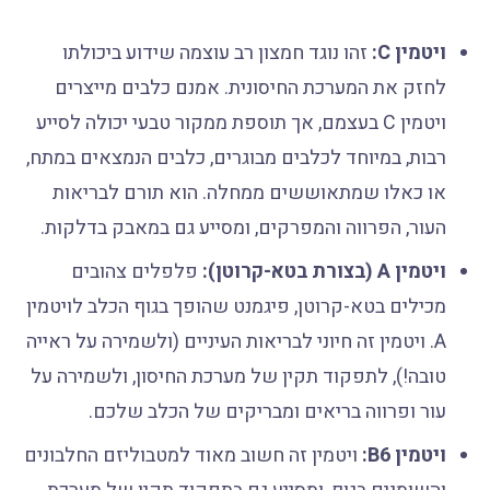
ויטמין C:
זהו נוגד חמצון רב עוצמה שידוע ביכולתו
לחזק את המערכת החיסונית. אמנם כלבים מייצרים
ויטמין C בעצמם, אך תוספת ממקור טבעי יכולה לסייע
רבות, במיוחד לכלבים מבוגרים, כלבים הנמצאים במתח,
או כאלו שמתאוששים ממחלה. הוא תורם לבריאות
העור, הפרווה והמפרקים, ומסייע גם במאבק בדלקות.
ויטמין A (בצורת בטא-קרוטן):
פלפלים צהובים
מכילים בטא-קרוטן, פיגמנט שהופך בגוף הכלב לויטמין
A. ויטמין זה חיוני לבריאות העיניים (ולשמירה על ראייה
טובה!), לתפקוד תקין של מערכת החיסון, ולשמירה על
עור ופרווה בריאים ומבריקים של הכלב שלכם.
ויטמין B6:
ויטמין זה חשוב מאוד למטבוליזם החלבונים