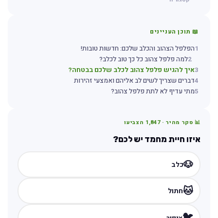
📖 תוכן העניינים
1
הפלפל הצהוב והכלב שלכם: חדשות טובות!
2
למה פלפל צהוב כל כך טוב לכלב?
3
איך להגיש פלפל צהוב לכלב שלכם בבטחה?
4
דברים שצריך לשים לב אליהם ואמצעי זהירות
5
מתי עדיף לא לתת פלפל צהוב?
📊 סקר מהיר ·
1,847
הצביעו
איזו חיית מחמד יש לכם?
🐶
כלב
🐱
חתול
🐦