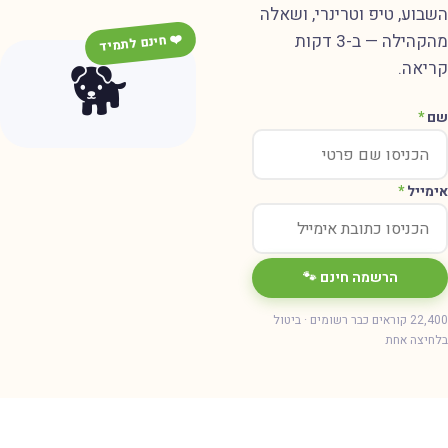
שבוע, טיפ וטרינרי, ושאלה
מהקהילה — ב-3 דקות
❤️ חינם לתמיד
🐕
ריאה.
ם
*
ימייל
*
הרשמה חינם 🐾
22,400 קוראים כבר רשומים · ביטול
חיצה אחת