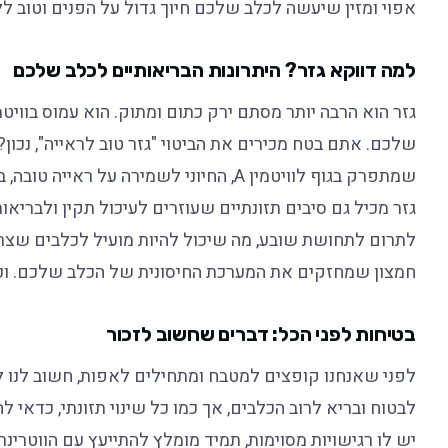
אפוי ומזין שיעשה לכלב שלכם חיוך גדול על הפנים וטוב לל
למה דווקא גזר? היתרונות הבריאותיים לכלב שלכם
גזר הוא הרבה יותר מסתם ירק כתום ומתוק. הוא עמוס בוויטמ
שלכם. אתם בטח מכירים את הביטוי "גזר טוב לראייה", נכון? 
שמתפרק בגוף לוויטמין A, החיוני לשמירה 
גזר מכיל גם סיבים תזונתיים שעוזרים לעיכול תקין ולבריאו
לתרום לתחושת שובע, מה שיכול להיות מועיל לכלבים שצריכ
חמצון שמחזקים את המערכת החיסונית של הכלב שלכם. וכל 
בטיחות לפני הכל: דברים שחשוב לזכור
לפני שאנחנו קופצים למטבח ומתחילים לאפות, חשוב לנו ל
לבטוח ובריא לרוב הכלבים, אך כמו כל שינוי תזונתי, כדאי
יש לו רגישויות מסוימות, תמיד מומלץ להתייעץ עם הווטרינ