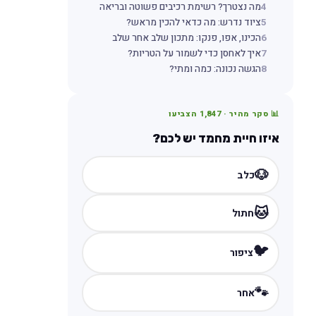
4
מה נצטרך? רשימת רכיבים פשוטה ובריאה
5
ציוד נדרש: מה כדאי להכין מראש?
6
הכינו, אפו, פנקו: מתכון שלב אחר שלב
7
איך לאחסן כדי לשמור על הטריות?
8
הגשה נכונה: כמה ומתי?
📊 סקר מהיר ·
1,847
הצביעו
איזו חיית מחמד יש לכם?
🐶
כלב
🐱
חתול
🐦
ציפור
🐾
אחר