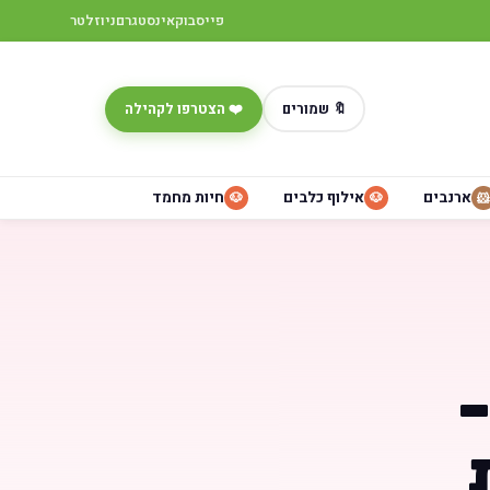
פייסבוק
אינסטגרם
ניוזלטר
🔖 שמורים
❤️ הצטרפו לקהילה
ארנבים
אילוף כלבים
חיות מחמד
🐶
🐶
🐹
–