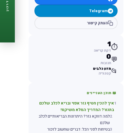
דרכון
🩺
תזכורות ביקורת
Telegram
📋
פרופיל מלא
🆓
חינם לגמרי
העתק קישור
צור דרכון עכשיו ←
1
⏱️
דקת קריאה
0
💬
תגובות
מזון כלבים
📂
קטגוריה
📖 תוכן העניינים
1
איך להכין חטיף גזר אפוי ובריא לכלב שלכם
בתנור? המדריך המלא משיקס!
2
למה דווקא גזר? היתרונות הבריאותיים לכלב
שלכם
3
בטיחות לפני הכל: דברים שחשוב לזכור