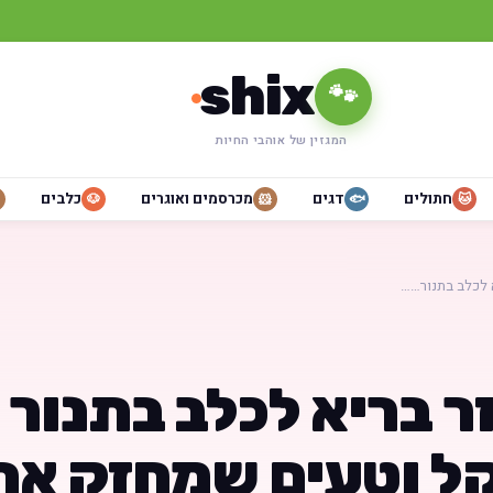
shix
🐾
המגזין של אוהבי החיות
חתולים
דגים
מכרסמים ואוגרים
כלבים
🐶
🐹
🐟
🐱
א לכלב בתנור……
ר בריא לכלב בתנור 
קל וטעים שמחזק את