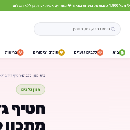
✨ מעל 1,800 כתבות מקצועיות במאגר
·
❤️ מומחים אמיתיים, תוכן ללא תשלום
בית
כלבים גזעיים
תוכים וציפורים
בריאות
🐶
🐦
🐶
🏠
בית
›
מזון כלבים
›
חטיף גזר ברי
מזון כלבים
חטיף גז
מתכון 