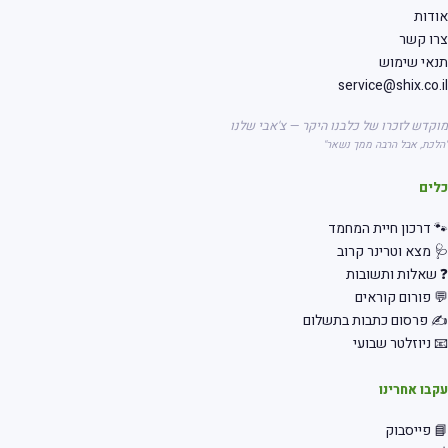
דות
רו קשר
אי שימוש
service@shix.co.
קדש לזכרו של כלבנו היקר — צ'אבי שלנו
לכת, אבל הרבה ממך נשאר"
לים
 דרכון חיית המחמד
 מצא וטרינר קרוב
שאלות ותשובות
 פורום קוראים
 פרסום כתבות בתשלום
 ניוזלטר שבועי
בו אחרינו
 פייסבוק