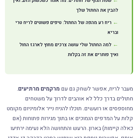
שפת הגוף של חתולים: מה אומר כשכשוק הזנב ואיך
להבין את החתול שלך
ריח רע מהפה של החתול: טיפים פשוטים לריח טרי
ובריא
למה החתול שלי עושה צרכים מחוץ לארגז החול
ואיך פותרים את זה בקלות
מעבר לריח, אפשר לשחק גם עם
מרקמים מרתיעים
.
חתולים בדרך כלל לא אוהבים לדרוך על משטחים
מחוספסים או רועשים. תוכלו להניח נייר אלומיניום מקומט
קלות על המדפים הנמוכים או בתוך מגירות פתוחות (אם
כאלה קיימות) בארון. הרעש והתחושה הלא נעימה ירתיעו