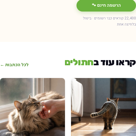
הרשמה חינם 🐾
22,400 קוראים כבר רשומים · ביטול
חיצה אחת
ראו עוד ב
חתולים
לכל הכתבות ←