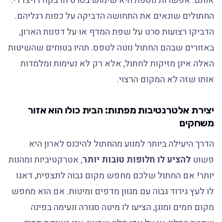
אותם. אפשרות נוספת היא שימוש בסרט הדבקה דו-צדדי.
החתולים שונאים את התחושה הדביקה על כפות רגליהם.
הדביקו רצועות סרט על שפת המדף או על דפנות הארון,
באזורים שבהם החתול נוטה לטפס. תהיו בטוחים שהשיטות
האלה אינן מזיקות לחתול, אלא רק לא נעימות ומלמדות
אותו שזה לא המקום הרצוי.
יצירת אלטרנטיבות מפתות: הבית כולו הוא אזור
משחקים
הדרך היעילה ביותר למנוע מהחתול להיכנס לארון היא
פשוט
להציע לו חלופות טובות יותר
, אטרקטיביות ומהנות
יותר! אם החתול שלכם מחפש מקום גבוה לתצפית, דאגו
לו לעץ גירוד גבוה עם מגוון מדפים ומיטות. אם הוא מחפש
מקום חמים ומוגן, הציעו לו מיטה סגורה ונעימה בפינה