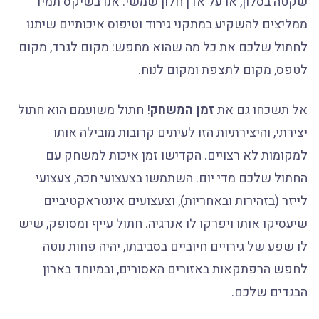
שקטה בסלון, או על אדן חלון שמשי. אנו בשיקס תמיד
ממליצים להשקיע במתקני גירוד וטיפוס איכותיים שיתנו
לחתול שלכם את כל מה שהוא מחפש: מקום לגרד, מקום
לטפס, מקום לתצפת ומקום לנוח.
אל תשכחו גם את
זמן המשחק
! חתול משועמם הוא חתול
יצירתי, והיצירתיות הזו לעיתים קרובות מובילה אותו
למקומות לא רצויים. הקדישו זמן איכות למשחק עם
החתול שלכם מדי יום. השתמשו בצעצועי חכה, צעצועי
לייזר (בזהירות ובאחריות), וצעצועים אינטראקטיביים
שיעסיקו אותו ויפרקו לו אנרגיה. חתול עייף ומסופק, שיש
לו שפע של גירויים חיוביים בסביבתו, יהיה פחות נוטה
לחפש הרפתקאות באזורים האסורים, ובמיוחד בארון
הבגדים שלכם.