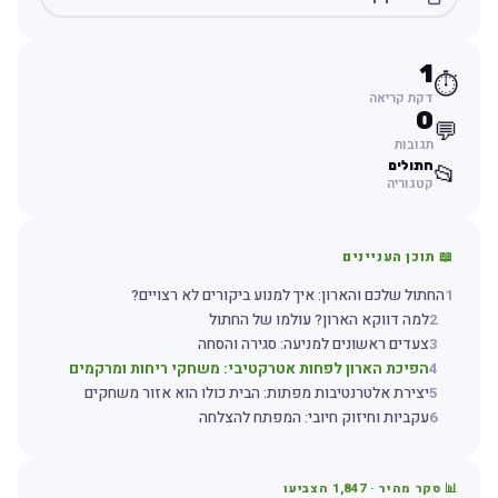
1
⏱️
דקת קריאה
0
💬
תגובות
חתולים
📂
קטגוריה
📖 תוכן העניינים
1
החתול שלכם והארון: איך למנוע ביקורים לא רצויים?
2
למה דווקא הארון? עולמו של החתול
3
צעדים ראשונים למניעה: סגירה והסחה
4
הפיכת הארון לפחות אטרקטיבי: משחקי ריחות ומרקמים
5
יצירת אלטרנטיבות מפתות: הבית כולו הוא אזור משחקים
6
עקביות וחיזוק חיובי: המפתח להצלחה
📊 סקר מהיר ·
1,847
הצביעו