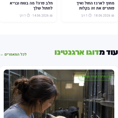
מחוץ לארגז החול ואיך
חלב פרה? מה בטוח ובריא
פותרים את זה בקלות
לחתול שלך
📅 18.06.2026 · ⏱️ 1 דק׳
📅 14.06.2026 · ⏱️ 1 דק׳
וד מ
דוגו ארגנטינו
לכל המאמרים ←
שרותים לחיות מחמד