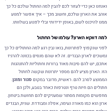
ואנחנו כאן כדי לעזור לכם להבין למה החתול שלכם כל כך
אוהב את הארון שלכם, וחשוב מכך – איך אפשר למנוע
ממנו להיכנס לשם, באופן ידידותי ובלי לפגוע בשלוותו.
למה דווקא הארון? עולמו של החתול
לפני שנקפוץ לפתרונות, בואו נבין רגע למה החתולים כל כך
נמשכים לארון הבגדים. זה לא שהם מנסים בכוונה להרגיז
אתכם, יש להם סיבות מאוד ברורות וחתוליות להתנהגות
הזו. הארון מציע להם מספר יתרונות שקשה לחתול
הממוצע לסרב להם. ראשית, מדובר במקום
סגור ומוגן
.
חתולים הם חיות טרף ונטרפות כאחד בטבע, ולכן הם
מחפשים מקומות מסתור שמעניקים להם תחושת ביטחון.
ארון הוא כמו מאורה נעימה, אפלה ומבודדת. שנית, הבגדים