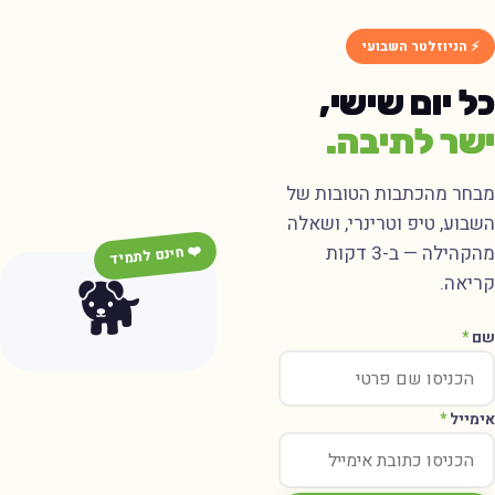
⚡ הניוזלטר השבועי
ל יום שישי,
שר לתיבה.
בחר מהכתבות הטובות של
שבוע, טיפ וטרינרי, ושאלה
מהקהילה — ב-3 דקות
❤️ חינם לתמיד
🐕
ריאה.
ם
*
ימייל
*