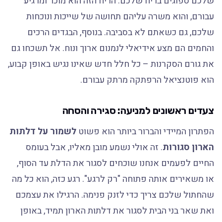
שלכם ספוגים בריח שלכם. הריח הזה הוא מוכר ומרגיע
עבורם, והוא משרה עליהם תחושה של שייכות ונוכחות
שלכם, גם כשאתם לא בסביבה. בנוסף, הבגדים הרכים
והחמים הם מצע אידיאלי לנמנום ארוך ונוח. אל תשכחו גם
את גורם הסקרנות – כל חלל חדש שאינו נגיש באופן קבוע,
הוא פוטנציאל הרפתקה מרתק עבורם.
צעדים ראשונים למניעה: סגירה והסחה
הפתרון המיידי והברור ביותר הוא פשוט
לשמור על דלתות
הארון סגורות
. זה אולי נשמע מובן מאליו, אבל בעומס
החיים לפעמים אנחנו שוכחים לסגור את הדלת עד הסוף,
או משאירים אותה פתוחה "רק לרגע". רגע כזה, הוא כל מה
שהחתול שלכם צריך כדי לזנק פנימה. הרגילו את עצמכם
ואת שאר בני הבית לסגור את דלתות הארון תמיד, באופן