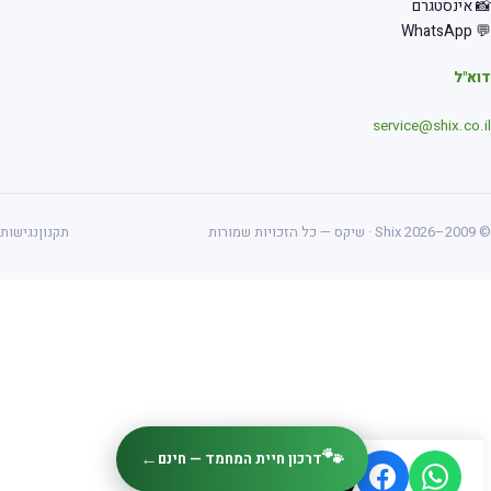
 אינסטגרם
💬 Wha
א"ל
service@shix.co.
ס — כל הזכויות שמורות
תקנון
נגישות
🐾
←
דרכון חיית המחמד — חינם