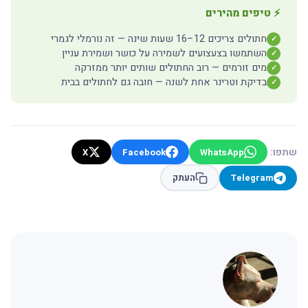
⚡ טיפים מהירים
חתולים צריכים 12–16 שעות שינה — זה נורמלי לגמרי
✓
השתמשו בצעצועים לשמירה על כושר ושמירת עניין
✓
מים זורמים — רוב החתולים שותים יותר ממזרקה
✓
בדיקת וטרינר אחת לשנה — חובה גם לחתולים בבית
✓
שתפו:
X
Facebook
WhatsApp
Telegram
העתק