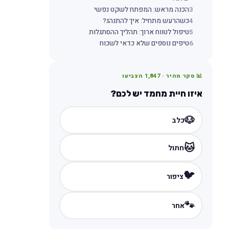
3
הכנה מראש: המפתח לשקט נפשי
4
כשהרעש מתחיל: איך להתנהג?
5
טיפול לטווח ארוך: תהליך ההסתגלות
6
טיפים נוספים שלא כדאי לשכוח
📊 סקר מהיר ·
1,847
הצביעו
איזו חיית מחמד יש לכם?
🐶
כלב
🐱
חתול
🐦
ציפור
🐾
אחר