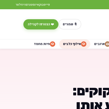
פייסבוק
אינסטגרם
ניוזלטר
🔖 שמורים
❤️ הצטרפו לקהילה
ארנבים
אילוף כלבים
חיות מחמד
🐶
🐶
🐹
וקים:
 אותו