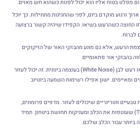
ום מפלט בטוח אליו הוא יכול לפנות כשהוא חש מאוים.
וך ורגוע מוקדם ביום, לפני שהחגיגות מתחילות. כך יוכל
תו החוצה כשהרעש בשיאו. הקפידו שיהיה קשור ברצועה
 לברוח.
מת הרעש, אלא גם מונע מהבזקי האור של הזיקוקים
ה בהבזקי אור פתאומיים.
הפעילו מוזיקה מרגיעה, טלוויזיה, או רעש לבן (White Noise) בעוצמה בינונית. זה יכול לעזור
ומאיימים. ישנן אפילו רשימות השמעה ביוטיוב
 טבעיים ווטרינריים שיכולים לעזור. מדפים פרומונים,
תוספי תזונה טבעיים, ואפילו חולצות לחץ (ThunderShirt) שעוטפות את הכלב ומעניקות תחושת ביטחון. תמיד
 ביותר עבור הכלב שלכם.