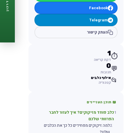
דרכון
🩺
תזכורות ביקורת
Facebook
📋
פרופיל מלא
🆓
חינם לגמרי
Telegram
צור דרכון עכשיו ←
העתק קישור
1
⏱️
דקת קריאה
0
💬
תגובות
אילוף כלבים
📂
קטגוריה
📖 תוכן העניינים
1
כלב פוחד מזיקוקים? איך לעזור לחבר
הפרוותי שלכם
2
למה זיקוקים מפחידים כל כך את הכלבים
שלנו?