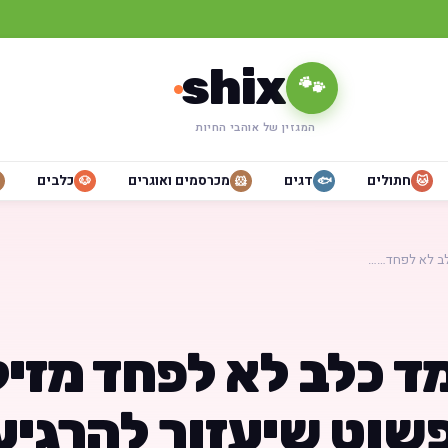
shix
🐾
המגזין של אוהבי החיות
חתולים
דגים
מכרסמים ואוגרים
כלבים
🐶
🐹
🐟
🐱
לב לא לפחד……
ד כלב לא לפחד מזיק
שוט שיעזור להרגיע