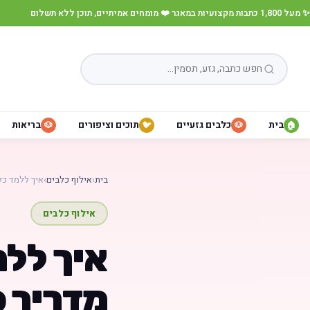
✨ מעל 1,800 כתבות מקצועיות במאגר
·
❤️ מומחים אמיתיים, תוכן ללא תשלום
בית
כלבים גזעיים
תוכים וציפורים
בריאות
🐶
🐦
🐶
🏠
בית
›
אילוף כלבים
›
איך ללמד כ
אילוף כלבים
איך ללמ
מדריך פ