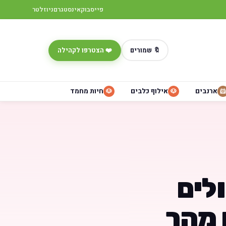
פייסבוק
אינסטגרם
ניוזלטר
🔖 שמורים
❤️ הצטרפו לקהילה
ארנבים
אילוף כלבים
חיות מחמד
🐶
🐶
🐹
לים
 מהר