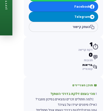
דרכון
🩺
תזכורות ביקורת
Facebook
📋
פרופיל מלא
🆓
חינם לגמרי
Telegram
צור דרכון עכשיו ←
העתק קישור
1
⏱️
דקת קריאה
0
💬
תגובות
בריאות
📂
קטגוריה
📖 תוכן העניינים
1
מהי בעצם דלקת בדרכי השתן?
2
למה חתולים זכרים נמצאים בסיכון מוגבר?
3
אילו סימנים יעידו על בעיה?
4
מה גורם לדלקות בדרכי השתן אצל חתולים?