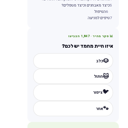
5
כיצד מאבחנים וכיצד מטפלים?
6
הטיפול
7
טיפים למניעה
📊 סקר מהיר ·
1,847
הצביעו
איזו חיית מחמד יש לכם?
🐶
כלב
🐱
חתול
🐦
ציפור
🐾
אחר