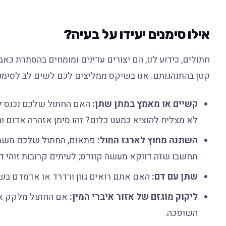
אילו סימנים יעידו על בעיה?
חתולים, כידוע לנו, הם יצורים עדינים ומומחים בהסתרת כאב.
קטן בהתנהגותם. אנו בשיקס ממליצים לכם לשים לב לסימנ
קשיים או מאמץ במתן שתן:
האם החתול שלכם נכנס לאר
לא מצליח להוציא כמעט כלום? זהו סימן אזהרה אדום וח
השתנה מחוץ לארגז החול:
פתאום, החתול שלכם משתין
תחשבו שזה דווקא מעשה קונדס; לעיתים קרובות זוהי דר
שתן עם דם:
האם אתם רואים גוון ורדרד או אדמדם בשתן
ליקוק מוגזם של אזור איברי המין:
אם החתול מלקק את ע
השופכה.