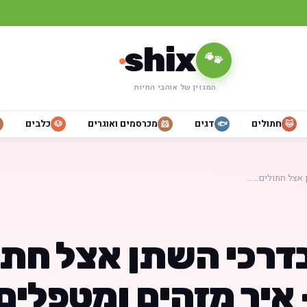
shix
🐾
המגזין של אוהבי החיות
חתולים
דגים
מכרסמים ואוגרים
כלבים
🐶
🐹
🐟
🐱
 אצל חתולים……
דרכי השתן אצל חתו
 איך מזהים ומטפלים