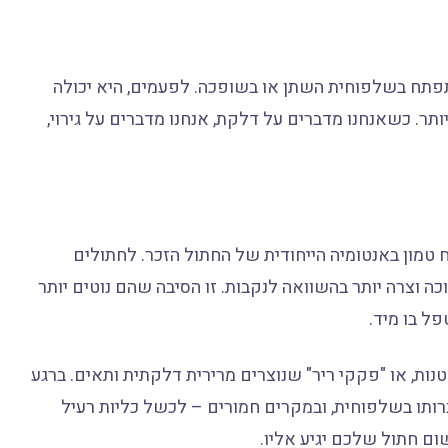
תפתח בשלפוחית השתן או בשופכה. לפעמים, היא יכולה
תר. כשאנחנו מדברים על דלקת, אנחנו מדברים על גירוי,
 טמון באנטומיה הייחודית של החתול הזכר. לחתולים
ה וצרה יותר בהשוואה לנקבות. זו הסיבה שהם נוטים יותר
ל בו מיד.
נות, או "פקקי ריר" שנוצרים מרירית דלקתית ותאים. ברגע
תו בשלפוחית, ובמקרים חמורים – לכשל כליות רעיל
ום חתול שלכם יגיע אליו.