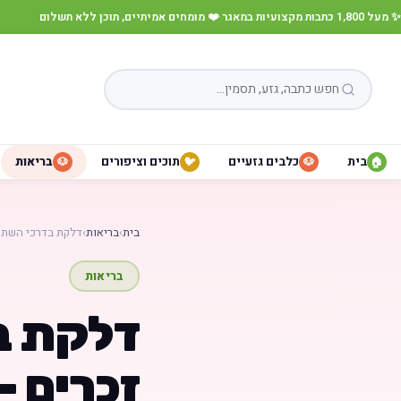
✨ מעל 1,800 כתבות מקצועיות במאגר
·
❤️ מומחים אמיתיים, תוכן ללא תשלום
בית
כלבים גזעיים
תוכים וציפורים
בריאות
🐶
🐦
🐶
🏠
בית
›
בריאות
›
דלקת בדרכי השתן
בריאות
דלקת ב
זכרים –