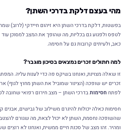
מהי בעצם דלקת בדרכי השתן?
בפשטות, דלקת בדרכי השתן היא זיהום חיידקי (לרוב) שמ
לטפס ולפגוע גם בכליות, מה שהופך את המצב למסוכן עוד יו
כאב, ולעיתים קרובות גם על חסימה.
למה חתולים זכרים נמצאים בסיכון מוגבר?
זו שאלה מצוינת, ואנחנו בשיקס פה כדי לענות עליה. המפתח
זכרים יש שופכה (הצינור שמוביל את השתן מחוץ לגוף) ארוכ
לפתח
חסימות
בדרכי השתן – מצב חירום רפואי שחובה לטפ
חסימות כאלה יכולות להיגרם משילוב של גבישים, אבנים קט
שהשופכה נחסמת, השתן לא יכול לצאת, מה שגורם להצטברו
ומהיר. זהו מצב של סכנת חיים ממשית, ואנחנו לא רוצים שש