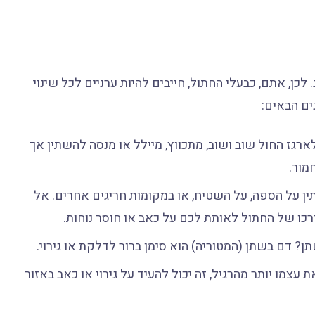
 לכן, אתם, כבעלי החתול, חייבים להיות ערניים לכל שינוי
ים הבאים:
גז החול שוב ושוב, מתכווץ, מיילל או מנסה להשתין אך
מור.
 על הספה, על השטיח, או במקומות חריגים אחרים. אל
כו של החתול לאותת לכם על כאב או חוסר נוחות.
? דם בשתן (המטוריה) הוא סימן ברור לדלקת או גירוי.
צמו יותר מהרגיל, זה יכול להעיד על גירוי או כאב באזור