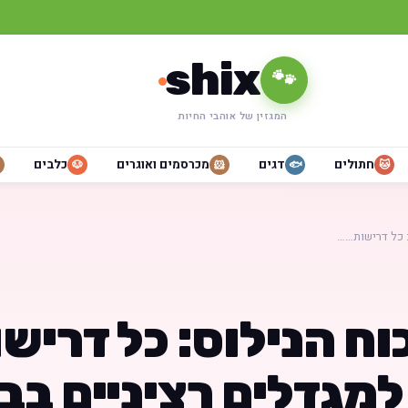
shix
🐾
המגזין של אוהבי החיות
חתולים
דגים
מכרסמים ואוגרים
כלבים
🐶
🐹
🐟
🐱
 כל דרישות……
ח הנילוס: כל דריש
למגדלים רציניים בבי