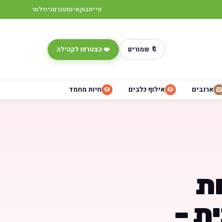
פייסבוק
אינסטגרם
ניוזלטר
🔖 שמורים
❤️ הצטרפו לקהילה
ארנבים
אילוף כלבים
חיות מחמד
🐶
🐶
🐹
ות
ת –