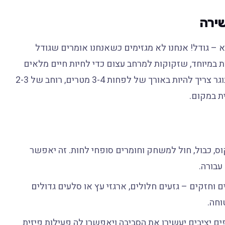
ירה
– גודל! אנחנו לא מגזימים כשאנחנו אומרים שגודל
ות במיוחד, שזקוקות למרחב עצום כדי לחיות חיים מלאים
ובריאים, לא פחות מחדר שלם! טרריום מינימלי עבור פרט בוגר צריך להיות באורך של לפחות 3-4 מטרים, רוחב של 2-3
דמת קוקוס, כבול, חול למשחק וחומרים סופחי לחות. זה יאפשר
עבורה.
וחזקים – גזעים חלולים, ארגזי עץ או סלעים גדולים
וחה.
ים יציבים יעשירו את הסביבה ויאפשרו לה פעילות פיזית