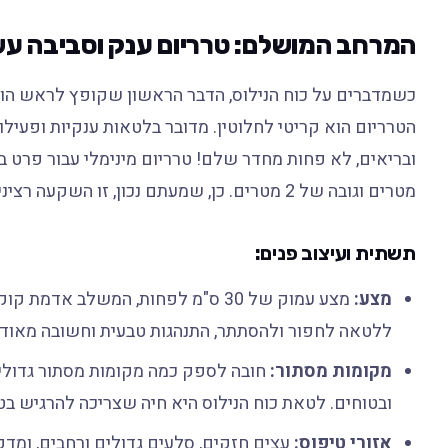
המרחב המושלם: טרריום ענק וסביבה עש
כשמדברים על כוח הנילוס, הדבר הראשון שקופץ לראש הוא 
הטרריום הוא קריטי לחלוטין. מדובר בלטאות ענקיות ופעיל
מטרים וגובה של 2 מטרים. כן, שמעתם נכון, זו השקעה רצינית במקום.
תשתית ועיצוב פנים:
מצע:
מצע עמוק של 30 ס"מ לפחות, המשלב א
ללטאה לחפור ולהסתתר, התנהגות טבעית וחשובה מאוד 
מקומות מסתור:
חובה לספק כמה מקומות מסתור גדולים 
ובטוחים. לטאת כוח הנילוס היא חיה שצריכה להרגיש בט
אזורי טיפוס:
עצים חזקים, סלעים גדולים ורחבים, ומדפ