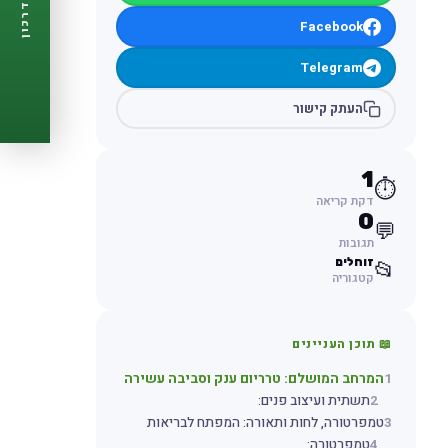
דרכון
🩺
תזכורות ביקורת
Facebook
📋
פרופיל מלא
🆓
חינם לגמרי
Telegram
צור דרכון עכשיו ←
העתק קישור
1
⏱️
דקת קריאה
0
💬
תגובות
זוחלים
📂
קטגוריה
📖 תוכן העניינים
1
המרחב המושלם: טרריום ענק וסביבה עשירה
2
תשתית ועיצוב פנים:
3
טמפרטורה, לחות ותאורה: המפתח לבריאות
4
טמפרטורה: