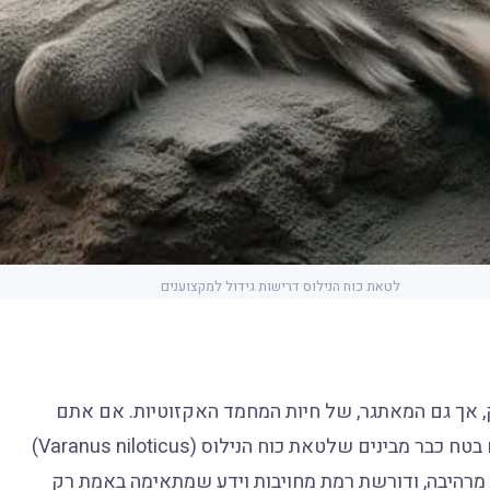
לטאת כוח הנילוס דרישות גידול למקצוענים
, אך גם המאתגר, של חיות המחמד האקזוטיות. אם אתם
קוראים את זה, כנראה שאתם לא מפחדים מאתגרים, ואתם בטח כבר מבינים שלטאת כוח הנילוס (Varanus niloticus)
, מרהיבה, ודורשת רמת מחויבות וידע שמתאימה באמת רק