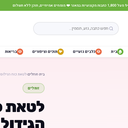
✨ מעל 1,800 כתבות מקצועיות במאגר
·
❤️ מומחים אמיתיים, תוכן ללא תשלום
בית
כלבים גזעיים
תוכים וציפורים
בריאות
🐶
🐦
🐶
🏠
בית
›
זוחלים
›
לטאת כוח הנילוס:
זוחלים
לטאת כו
הגידול 