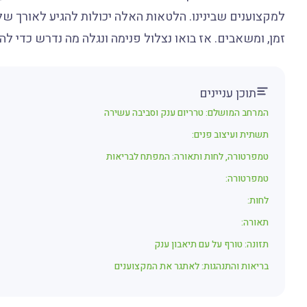
למקצוענים שבינינו. הלטאות האלה יכולות להגיע לאורך של
זמן, ומשאבים. אז בואו נצלול פנימה ונגלה מה נדרש כדי ל
תוכן עניינים
המרחב המושלם: טרריום ענק וסביבה עשירה
תשתית ועיצוב פנים:
טמפרטורה, לחות ותאורה: המפתח לבריאות
טמפרטורה:
לחות:
תאורה:
תזונה: טורף על עם תיאבון ענק
בריאות והתנהגות: לאתגר את המקצוענים