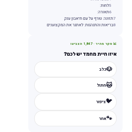
5
לחות:
6
תאורה:
7
תזונה: טורף על עם תיאבון ענק
8
בריאות והתנהגות: לאתגר את המקצוענים
📊 סקר מהיר ·
1,847
הצביעו
איזו חיית מחמד יש לכם?
🐶
כלב
🐱
חתול
🐦
ציפור
🐾
אחר