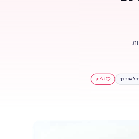
ות
ר לאחר כך
1
לייק