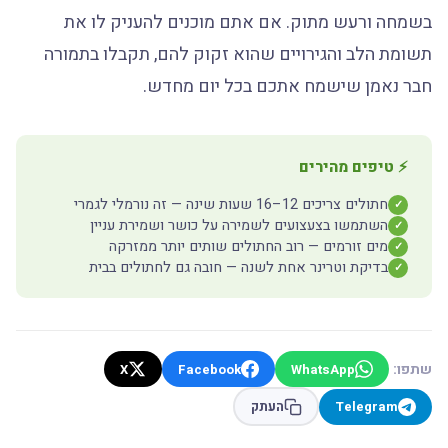
בשמחה ורעש מתוק. אם אתם מוכנים להעניק לו את
תשומת הלב והגירויים שהוא זקוק להם, תקבלו בתמורה
חבר נאמן שישמח אתכם בכל יום מחדש.
⚡ טיפים מהירים
חתולים צריכים 12–16 שעות שינה — זה נורמלי לגמרי
✓
השתמשו בצעצועים לשמירה על כושר ושמירת עניין
✓
מים זורמים — רוב החתולים שותים יותר ממזרקה
✓
בדיקת וטרינר אחת לשנה — חובה גם לחתולים בבית
✓
שתפו:
X
Facebook
WhatsApp
Telegram
העתק