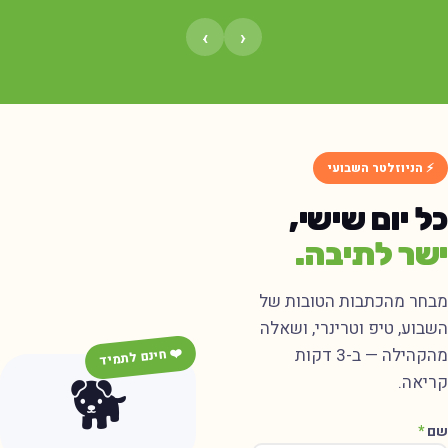
›
‹
⚡ הניוזלטר השבועי
ל יום שישי,
שר לתיבה.
בחר מהכתבות הטובות של
שבוע, טיפ וטרינרי, ושאלה
מהקהילה — ב-3 דקות
❤️ חינם לתמיד
🐕
ריאה.
ם
*