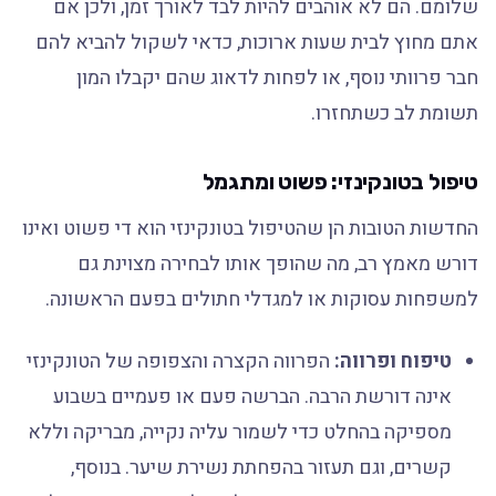
שלומם. הם לא אוהבים להיות לבד לאורך זמן, ולכן אם
אתם מחוץ לבית שעות ארוכות, כדאי לשקול להביא להם
חבר פרוותי נוסף, או לפחות לדאוג שהם יקבלו המון
תשומת לב כשתחזרו.
טיפול בטונקינזי: פשוט ומתגמל
החדשות הטובות הן שהטיפול בטונקינזי הוא די פשוט ואינו
דורש מאמץ רב, מה שהופך אותו לבחירה מצוינת גם
למשפחות עסוקות או למגדלי חתולים בפעם הראשונה.
טיפוח ופרווה:
הפרווה הקצרה והצפופה של הטונקינזי
אינה דורשת הרבה. הברשה פעם או פעמיים בשבוע
מספיקה בהחלט כדי לשמור עליה נקייה, מבריקה וללא
קשרים, וגם תעזור בהפחתת נשירת שיער. בנוסף,