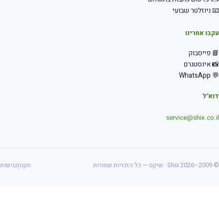
 ניוזלטר שבועי
בו אחרינו
 פייסבוק
 אינסטגרם
💬 Wha
א"ל
service@shix.co.
ס — כל הזכויות שמורות
תקנון
נגישות