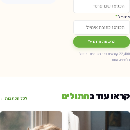
ימייל
*
הרשמה חינם 🐾
22,400 קוראים כבר רשומים · ביטול
חיצה אחת
ראו עוד ב
חתולים
לכל הכתבות ←