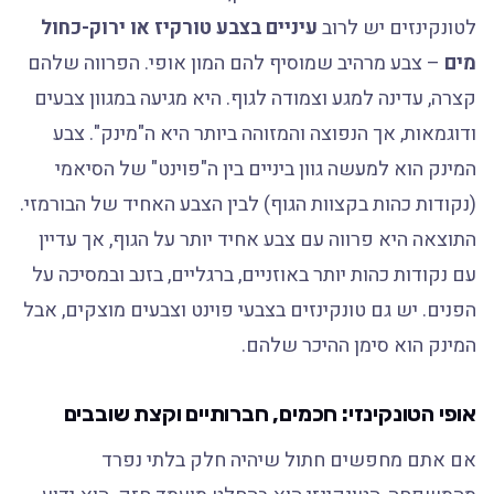
לטונקינזים יש לרוב
עיניים בצבע טורקיז או ירוק-כחול
מים
– צבע מרהיב שמוסיף להם המון אופי. הפרווה שלהם
קצרה, עדינה למגע וצמודה לגוף. היא מגיעה במגוון צבעים
ודוגמאות, אך הנפוצה והמזוהה ביותר היא ה"מינק". צבע
המינק הוא למעשה גוון ביניים בין ה"פוינט" של הסיאמי
(נקודות כהות בקצוות הגוף) לבין הצבע האחיד של הבורמזי.
התוצאה היא פרווה עם צבע אחיד יותר על הגוף, אך עדיין
עם נקודות כהות יותר באוזניים, ברגליים, בזנב ובמסיכה על
הפנים. יש גם טונקינזים בצבעי פוינט וצבעים מוצקים, אבל
המינק הוא סימן ההיכר שלהם.
אופי הטונקינזי: חכמים, חברותיים וקצת שובבים
אם אתם מחפשים חתול שיהיה חלק בלתי נפרד