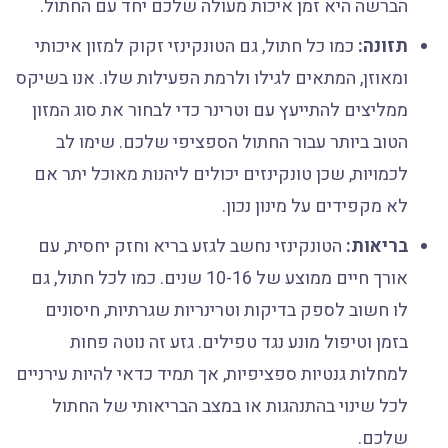
הברשה היא זמן איכות מעולה שלכם יחד עם החתול.
תזונה:
כמו כל חתול, גם הטונקינזי זקוק למזון איכותי
ומאוזן, המתאים לגילו ולרמת הפעילות שלו. אנו בשיקס
ממליצים להתייעץ עם וטרינר כדי לבחור את סוג המזון
הטוב ביותר עבור החתול הספציפי שלכם. שימו לב
לכמויות, שכן טונקינזים יכולים ליהנות מאוכל יתר אם
לא מקפידים על מינון נכון.
בריאות:
הטונקינזי נחשב לגזע בריא וחזק יחסית, עם
אורך חיים ממוצע של 10-16 שנים. כמו לכל חתול, גם
לו חשוב לספק בדיקות וטרינריות שגרתיות, חיסונים
בזמן וטיפול מונע נגד טפילים. גזע זה נוטה פחות
למחלות גנטיות ספציפיות, אך תמיד כדאי להיות עירניים
לכל שינוי בהתנהגות או במצב הבריאותי של החתול
שלכם.