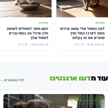
חתולים
חתולים
למה החתול שלי עושה צרכים
האם מותר לחתולים לשתות
מחוץ לארגז החול ואיך
חלב פרה? מה בטוח ובריא
פותרים את זה בקלות
לחתול שלך
📅 18.06.2026 · ⏱️ 1 דק׳
📅 14.06.2026 · ⏱️ 1 דק׳
וד מ
דוגו ארגנטינו
לכל המאמרים ←
שרותים לחיות מחמד