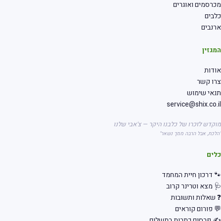
רסמים ואוגרים
בים
נבים
גזין
דות
רו קשר
אי שימוש
service@shix.co.
קדש לזכרו של כלבנו היקר — צ'אבי שלנו
לכת, אבל הרבה ממך נשאר"
לים
 דרכון חיית המחמד
 מצא וטרינר קרוב
שאלות ותשובות
 פורום קוראים
 פרסום כתבות בתשלום