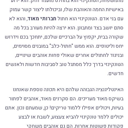
מהמשפחה, הטונקינזי הוא בהחלט מועמד חזק. הוא ידוע
באישיות החמה והאוהבת שלו, וביכולתו ליצור קשר עמוק
עם בני אדם. הטונקינזי הוא חתול
חברותי מאוד
, והוא לא
סתם יושב בצד ומתבונן. הוא ירצה להיות מעורב בכל מה
שקורה בבית, יקפוץ על הברכיים שלכם, יתחכך בכם וידרוש
יחס וליטופים. הוא ממש "חתול-כלב" במובנים מסוימים,
ובניגוד לחתולים אחרים שאולי פחות אוהבים שינויים,
הטונקינזי בדרך כלל מסתגל טוב לסביבות חדשות ולאנשים
חדשים.
האינטליגנציה הגבוהה שלהם היא תכונה נוספת שאנחנו
בשיקס מאוד מעריכים. הם סקרנים מאוד, אוהבים לפתור
בעיות, ויכולים אפילו ללמוד טריקים! כן, שמעתם נכון. אתם
יכולים ללמד טונקינזי להביא צעצוע, לשבת או לבצע
פקודות פשוטות אחרות. הם גם אוהבים משחקי