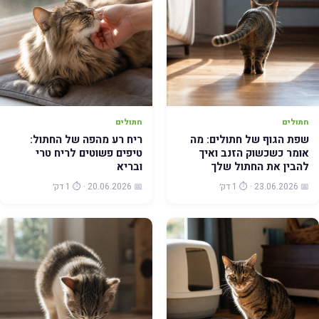
חתולים
חתולים
שפת הגוף של חתולים: מה
ריח רע מהפה של החתול:
אומר כשכשוק הזנב ואיך
טיפים פשוטים לריח טרי
להבין את החתול שלך
ובריא
📅 23.06.2026 · ⏱️ 1 דק׳
📅 20.06.2026 · ⏱️ 1 דק׳