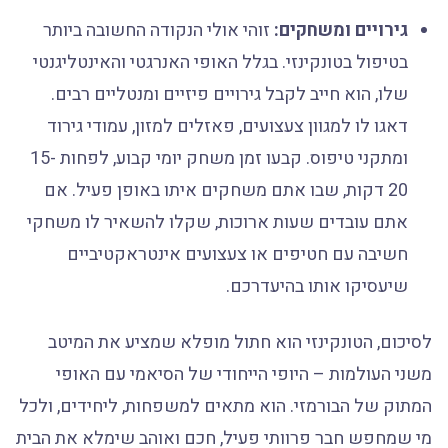
גירויים ומשחקים:
זוהי אולי הנקודה החשובה ביותר
בטיפול בטונקינזי. בגלל האופי האנרגטי והאינטליגנטי
שלו, הוא חייב לקבל גירויים פיזיים ומנטליים רבים.
דאגו לו למגוון צעצועים, פאזלים למזון, עמודי גירוד
ומתקני טיפוס. קבעו זמן משחק יומי קבוע, לפחות 15-
20 דקות, שבו אתם משחקים איתו באופן פעיל. אם
אתם עובדים שעות ארוכות, שקלו להשאיר לו משחקי
חשיבה עם חטיפים או צעצועים אינטראקטיביים
שיעסיקו אותו בהיעדרכם.
לסיכום, הטונקינזי הוא חתול מופלא שמציע את המיטב
משני העולמות – היופי הייחודי של הסיאמי עם האופי
המתוק של הבורמזי. הוא מתאים למשפחות, ליחידים, ולכל
מי שמחפש חבר פרוותי פעיל, חכם ואוהב שימלא את הבית