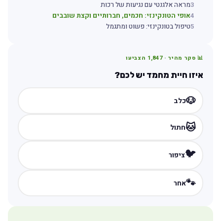
3
מראה אלגנטי עם נגיעות של רכות
4
אופי הטונקינזי: חכמים, חברותיים וקצת שובבים
5
טיפול בטונקינזי: פשוט ומתגמל
📊 סקר מהיר ·
1,847
הצביעו
איזו חיית מחמד יש לכם?
🐶
כלב
🐱
חתול
🐦
ציפור
🐾
אחר