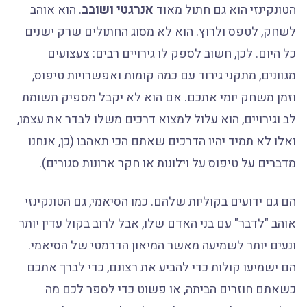
הטונקינזי הוא גם חתול מאוד
אנרגטי ושובב
. הוא אוהב
לשחק, לטפס ולרוץ. הוא לא מסוג החתולים שרק ישנים
כל היום. לכן, חשוב לספק לו גירויים רבים: צעצועים
מגוונים, מתקני גירוד עם כמה קומות ואפשרויות טיפוס,
וזמן משחק יומי אתכם. אם הוא לא יקבל מספיק תשומת
לב וגירויים, הוא עלול למצוא דרכים משלו לבדר את עצמו,
ואלו לא תמיד יהיו הדרכים שאתם הכי תאהבו (כן, אנחנו
מדברים על טיפוס על וילונות או חקר ארונות סגורים).
הם גם ידועים בקוליות שלהם. כמו הסיאמי, גם הטונקינזי
אוהב "לדבר" עם בני האדם שלו, אבל לרוב בקול עדין יותר
ונעים יותר לשמיעה מאשר המיאון הדרמטי של הסיאמי.
הם ישמיעו קולות כדי להביע את רצונם, כדי לברך אתכם
כשאתם חוזרים הביתה, או פשוט כדי לספר לכם מה