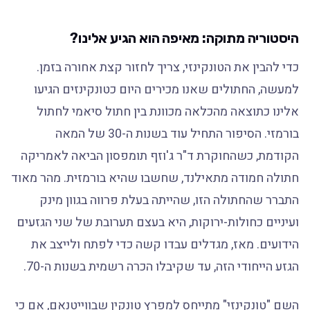
היסטוריה מתוקה: מאיפה הוא הגיע אלינו?
כדי להבין את הטונקינזי, צריך לחזור קצת אחורה בזמן.
למעשה, החתולים שאנו מכירים היום כטונקינזים הגיעו
אלינו כתוצאה מהכלאה מכוונת בין חתול סיאמי לחתול
בורמזי. הסיפור התחיל עוד בשנות ה-30 של המאה
הקודמת, כשהחוקרת ד"ר ג'וזף תומפסון הביאה לאמריקה
חתולה חמודה מתאילנד, שחשבו שהיא בורמזית. מהר מאוד
התברר שהחתולה הזו, שהייתה בעלת פרווה בגוון מינק
ועיניים כחולות-ירוקות, היא בעצם תערובת של שני הגזעים
הידועים. מאז, מגדלים עבדו קשה כדי לפתח ולייצב את
הגזע הייחודי הזה, עד שקיבלו הכרה רשמית בשנות ה-70.
השם "טונקינזי" מתייחס למפרץ טונקין שבווייטנאם, אם כי