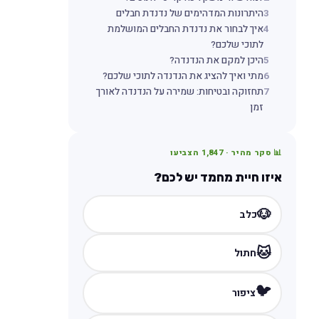
3
היתרונות המדהימים של נדנדת חבלים
4
איך לבחור את נדנדת החבלים המושלמת
לתוכי שלכם?
5
היכן למקם את הנדנדה?
6
מתי ואיך להציג את הנדנדה לתוכי שלכם?
7
תחזוקה ובטיחות: שמירה על הנדנדה לאורך
זמן
📊 סקר מהיר ·
1,847
הצביעו
איזו חיית מחמד יש לכם?
🐶
כלב
🐱
חתול
🐦
ציפור