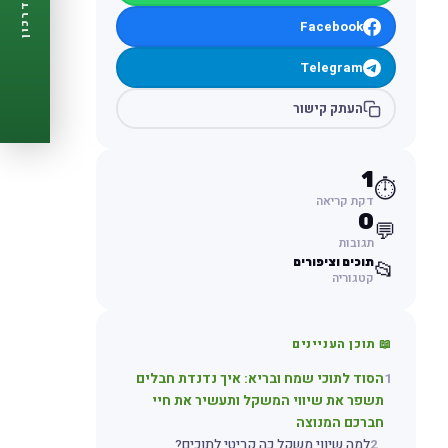
דרכון
🩺
תזכורות ביקורת
Facebook
📋
פרופיל מלא
🆓
חינם לגמרי
Telegram
צור דרכון עכשיו ←
העתק קישור
1
⏱️
דקת קריאה
0
💬
תגובות
תוכים וציפורים
📂
קטגוריה
📖 תוכן העניינים
1
הסוד לתוכי שמח ובריא: איך נדנדת חבלים
תשפר את שיווי המשקל ותעשיר את חיי
חברכם המנוצה
2
למה שיווי משקל כה קריטי לתוכים?