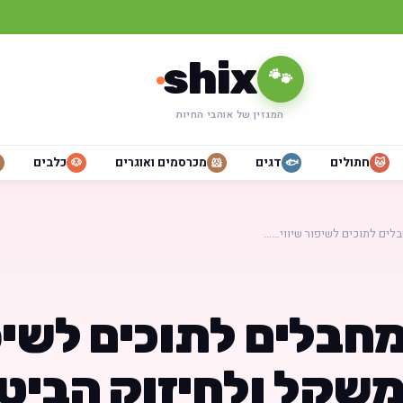
shix
🐾
המגזין של אוהבי החיות
חתולים
דגים
מכרסמים ואוגרים
כלבים
🐶
🐹
🐟
🐱
לים לתוכים לשיפור שיווי……
מחבלים לתוכים לשיפ
משקל ולחיזוק הביט