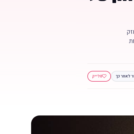
זק
ת
ר לאחר כך
0
לייק