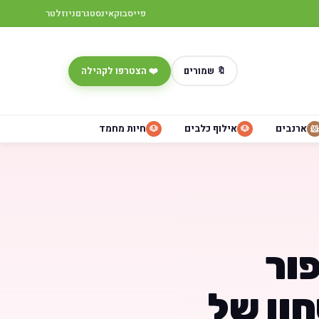
פייסבוק
אינסטגרם
ניוזלטר
🔖 שמורים
❤️ הצטרפו לקהילה
ארנבים
אילוף כלבים
חיות מחמד
🐶
🐶
🐹
ור
חון של