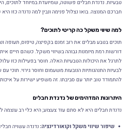
טבעיות. נדנדת חבלים פשוטה, שמיועדת במיוחד לתוכים, ה
חברכם המנוצה. בואו נצלול פנימה ונבין למה נדנדה כזו היא 
למה שיווי משקל כה קריטי לתוכים?
תוכים בטבע מבלים את רוב זמנם בקפיצה, טיפוס, תעופה ונ
דורשות רמת מיומנות גבוהה בשיווי משקל. כשהם חיים איתנ
לתרגל את היכולות הטבעיות האלה. חוסר בפעילות כזו עלול 
לבעיות התנהגותיות הנובעות משעמום וחוסר גירוי. תוכי עם שי
להתמודד טוב יותר עם סביבתו. זה משפיע ישירות על איכות ח
היתרונות המדהימים של נדנדת חבלים
נדנדת חבלים היא לא סתם עוד צעצוע; היא כלי רב עוצמה לפ
שיפור שיווי משקל וקואורדינציה:
נדנדה עשויה חבלים,