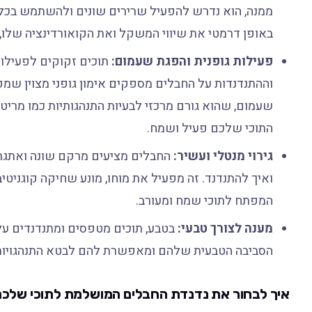
ממנה, הוא נדרש להפעיל שרירים שונים ולהשתמש בכל חו
באופן דרמטי את שיווי המשקל ואת הקואורדינציה שלו, מ
פעילות גופנית והפגת שעמום:
תוכים זקוקים לפעילות 
וההתנדנדות על החבלים מספקים אימון גופני מצוין שמפ
שעמום, שהוא גורם מרכזי לבעיות התנהגותיות כמו מריטת
התוכי שלכם פעיל ושמח.
גירוי מנטלי ועשיר:
החבלים מציעים מרקם שונה ואתגר פ
ואיך להתנדנד. זה מפעיל את מוחו, מונע שחיקה קוגניטיב
המפתח לתוכי שמח ומעורב.
מענה לצורך טבעי:
בטבע, תוכים מטפסים ומתנדנדים על
הסביבה הטבעית שלהם ומאפשרת להם לבטא התנהגויות א
איך לבחור את נדנדת החבלים המושלמת לתוכי שלכ