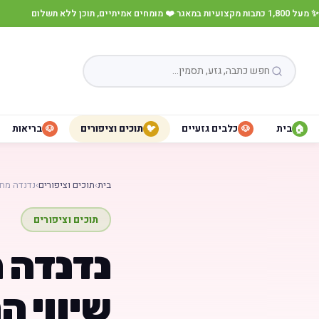
✨ מעל 1,800 כתבות מקצועיות במאגר
·
❤️ מומחים אמיתיים, תוכן ללא תשלום
בית
כלבים גזעיים
תוכים וציפורים
בריאות
🐶
🐦
🐶
🏠
בית
›
תוכים וציפורים
›
נדנדה מחב
תוכים וציפורים
נדנדה 
שיווי ה