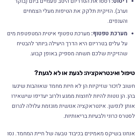
ריסוס:
רססו את הטרריום היטב פעמיים ביום (בוקר
וערב). הזיקית תלקק את הטיפות מעלי הצמחים
והענפים.
מערכת טפטוף:
מערכת טפטוף איטית המטפטפת מים
על עלים בטרריום היא הדרך היעילה ביותר להבטיח
שהזיקית שלכם תשתה מספיק באופן קבוע.
טיפול ואינטראקציה: לגעת או לא לגעת?
חשוב לזכור שזיקיות הן לא חיות מחמד שאוהבות שיגעו
בהן. הן נוטות להיות לחוצות ממגע ולרוב יעדיפו שישאירו
אותן לנפשן. אינטראקציה אנושית מוגזמת עלולה לגרום
לסטרס כרוני ולבעיות בריאותיות.
אנחנו בשיקס מאמינים בכיבוד טבעה של חיית המחמד. נסו