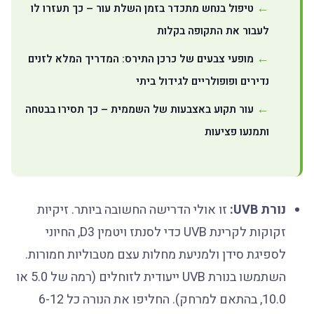
טיפול בנחש מתכדר בזמן השלת עור – כך תעזרו לו
לעבור את התקופה בקלות
מופעי צבעים של כרכן התירס: המדריך המלא לזנים
נדירים ופופולריים לגידול ביתי
עור תקוע באצבעות של השממית – כך תסירו בבטחה
ותמנעו פציעות
נורת UVB:
זו אולי הדרישה החשובה ביותר. זיקיות
זקוקות לקרינת UVB כדי לסנתז ויטמין D3, החיוני
לספיגת סידן ולמניעת מחלות עצם מטבוליות חמורות.
השתמשו בנורת UVB ייעודית לזוחלים (רמה של 5.0 או
10.0, בהתאם למרחק). החליפו את הנורה כל 6-12