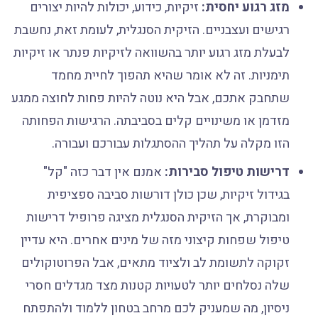
מזג רגוע יחסית:
זיקיות, כידוע, יכולות להיות יצורים
רגישים ועצבניים. הזיקית הסנגלית, לעומת זאת, נחשבת
לבעלת מזג רגוע יותר בהשוואה לזיקיות פנתר או זיקיות
תימניות. זה לא אומר שהיא תהפוך לחיית מחמד
שתחבק אתכם, אבל היא נוטה להיות פחות לחוצה ממגע
מזדמן או משינויים קלים בסביבתה. הרגישות הפחותה
הזו מקלה על תהליך ההסתגלות עבורכם ועבורה.
דרישות טיפול סבירות:
אמנם אין דבר כזה "קל"
בגידול זיקיות, שכן כולן דורשות סביבה ספציפית
ומבוקרת, אך הזיקית הסנגלית מציגה פרופיל דרישות
טיפול שפחות קיצוני מזה של מינים אחרים. היא עדיין
זקוקה לתשומת לב ולציוד מתאים, אבל הפרוטוקולים
שלה נסלחים יותר לטעויות קטנות מצד מגדלים חסרי
ניסיון, מה שמעניק לכם מרחב בטחון ללמוד ולהתפתח