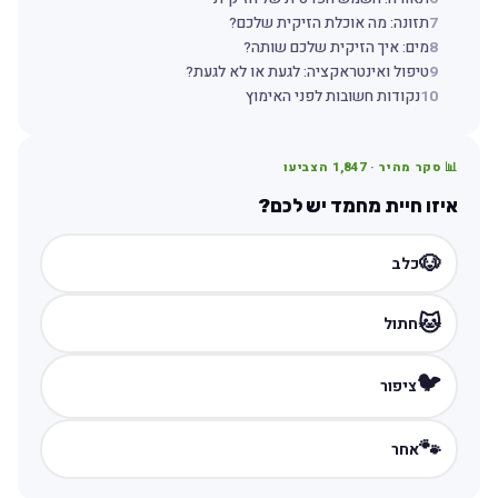
7
תזונה: מה אוכלת הזיקית שלכם?
8
מים: איך הזיקית שלכם שותה?
9
טיפול ואינטראקציה: לגעת או לא לגעת?
10
נקודות חשובות לפני האימוץ
📊 סקר מהיר ·
1,847
הצביעו
איזו חיית מחמד יש לכם?
🐶
כלב
🐱
חתול
🐦
ציפור
🐾
אחר