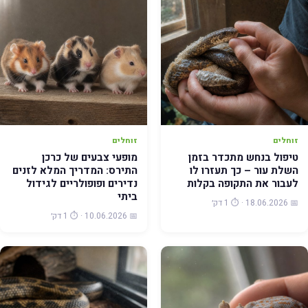
זוחלים
זוחלים
טיפול בנחש מתכדר בזמן
מופעי צבעים של כרכן
השלת עור – כך תעזרו לו
התירס: המדריך המלא לזנים
לעבור את התקופה בקלות
נדירים ופופולריים לגידול
ביתי
📅 18.06.2026 · ⏱️ 1 דק׳
📅 10.06.2026 · ⏱️ 1 דק׳