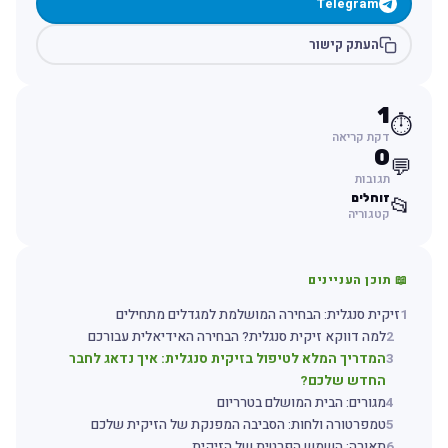
Telegram
העתק קישור
1
⏱️
דקת קריאה
0
💬
תגובות
זוחלים
📂
קטגוריה
📖 תוכן העניינים
1
זיקית סנגלית: הבחירה המושלמת למגדלים מתחילים
2
למה דווקא זיקית סנגלית? הבחירה האידיאלית עבורכם
3
המדריך המלא לטיפול בזיקית סנגלית: איך נדאג לחבר
החדש שלכם?
4
מגורים: הבית המושלם בטרריום
5
טמפרטורה ולחות: הסביבה המפנקת של הזיקית שלכם
6
תאורה: השמש הפרטית של הזיקית