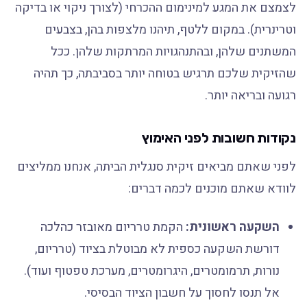
לצמצם את המגע למינימום ההכרחי (לצורך ניקוי או בדיקה
וטרינרית). במקום ללטף, תיהנו מלצפות בהן, בצבעים
המשתנים שלהן, ובהתנהגויות המרתקות שלהן. ככל
שהזיקית שלכם תרגיש בטוחה יותר בסביבתה, כך תהיה
רגועה ובריאה יותר.
נקודות חשובות לפני האימוץ
לפני שאתם מביאים זיקית סנגלית הביתה, אנחנו ממליצים
לוודא שאתם מוכנים לכמה דברים:
השקעה ראשונית:
הקמת טרריום מאובזר כהלכה
דורשת השקעה כספית לא מבוטלת בציוד (טרריום,
נורות, תרמומטרים, היגרומטרים, מערכת טפטוף ועוד).
אל תנסו לחסוך על חשבון הציוד הבסיסי.