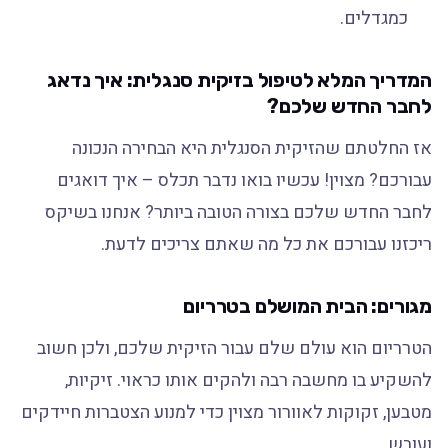
כמגדלים.
המדריך המלא לטיפול בזיקית סנגלית: איך נדאג
לחבר החדש שלכם?
אז החלטתם שהזיקית הסנגלית היא הבחירה הנכונה
עבורכם? מצוין! עכשיו בואו נדבר תכלס – איך דואגים
לחבר החדש שלכם בצורה הטובה ביותר? אנחנו בשיקס
ריכזנו עבורכם את כל מה שאתם צריכים לדעת.
מגורים: הבית המושלם בטרריום
הטרריום הוא עולם שלם עבור הזיקית שלכם, ולכן חשוב
להשקיע בו מחשבה רבה ולהקים אותו כראוי. זיקיות,
מטבען, זקוקות לאוורור מצוין כדי למנוע הצטברות חיידקים
ועובש.