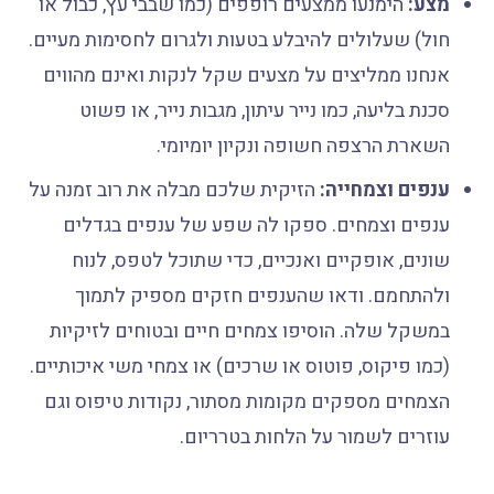
מצע:
הימנעו ממצעים רופפים (כמו שבבי עץ, כבול או
חול) שעלולים להיבלע בטעות ולגרום לחסימות מעיים.
אנחנו ממליצים על מצעים שקל לנקות ואינם מהווים
סכנת בליעה, כמו נייר עיתון, מגבות נייר, או פשוט
השארת הרצפה חשופה ונקיון יומיומי.
ענפים וצמחייה:
הזיקית שלכם מבלה את רוב זמנה על
ענפים וצמחים. ספקו לה שפע של ענפים בגדלים
שונים, אופקיים ואנכיים, כדי שתוכל לטפס, לנוח
ולהתחמם. ודאו שהענפים חזקים מספיק לתמוך
במשקל שלה. הוסיפו צמחים חיים ובטוחים לזיקיות
(כמו פיקוס, פוטוס או שרכים) או צמחי משי איכותיים.
הצמחים מספקים מקומות מסתור, נקודות טיפוס וגם
עוזרים לשמור על הלחות בטרריום.