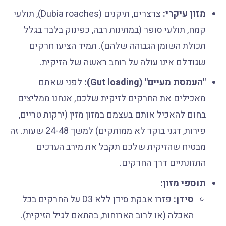
מזון עיקרי:
צרצרים, תיקנים (Dubia roaches), תולעי
קמח, תולעי סופר (במתינות רבה, כפינוק בלבד בגלל
תכולת השומן הגבוהה שלהם). תמיד הציעו חרקים
שגודלם אינו עולה על רוחב ראשה של הזיקית.
"העמסת מעיים" (Gut loading):
לפני שאתם
מאכילים את החרקים לזיקית שלכם, אנחנו ממליצים
בחום להאכיל אותם בעצמם במזון מזין (ירקות טריים,
פירות, דגני בוקר לא ממותקים) למשך 24-48 שעות. זה
מבטיח שהזיקית שלכם תקבל את מירב הערכים
התזונתיים דרך החרקים.
תוספי מזון:
סידן:
פזרו אבקת סידן ללא D3 על החרקים בכל
האכלה (או לרוב הארוחות, בהתאם לגיל הזיקית).