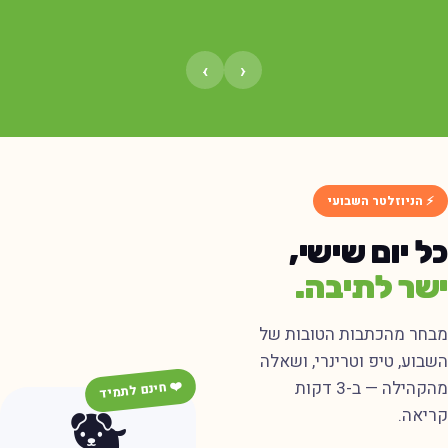
›
‹
⚡ הניוזלטר השבועי
ל יום שישי,
שר לתיבה.
בחר מהכתבות הטובות של
שבוע, טיפ וטרינרי, ושאלה
מהקהילה — ב-3 דקות
❤️ חינם לתמיד
🐕
ריאה.