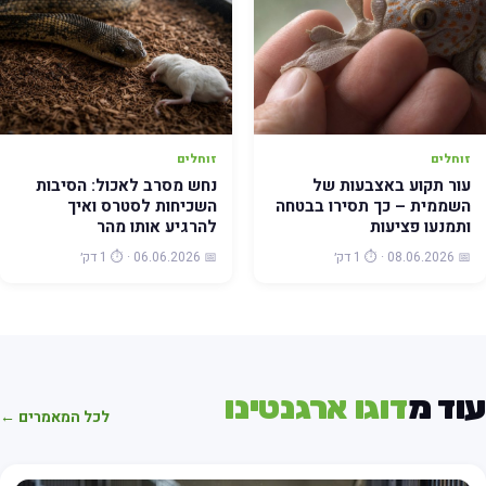
זוחלים
זוחלים
עור תקוע באצבעות של
נחש מסרב לאכול: הסיבות
השממית – כך תסירו בבטחה
השכיחות לסטרס ואיך
ותמנעו פציעות
להרגיע אותו מהר
📅 08.06.2026 · ⏱️ 1 דק׳
📅 06.06.2026 · ⏱️ 1 דק׳
וד מ
דוגו ארגנטינו
לכל המאמרים ←