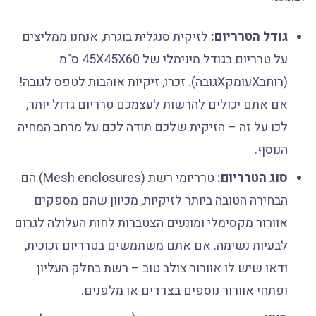
גודל הטרריום:
לזיקית סנגלית בוגרת, אנחנו ממליצים
על טרריום בגודל מינימלי של 45X45X60 ס"מ
(רוחבXעומקXגובה). זכרו, זיקיות אוהבות לטפס לגובה!
אם אתם יכולים להרשות לעצמכם טרריום גדול יותר,
לכו על זה – הזיקית שלכם תודה לכם על מרחב המחיה
הנוסף.
סוג הטרריום:
טרריומי רשת (Mesh enclosures) הם
הבחירה הטובה ביותר לזיקיות, מכיוון שהם מספקים
אוורור מקסימלי ומונעים הצטברות לחות העלולה לגרום
לבעיות נשימה. אם אתם משתמשים בטרריום זכוכית,
ודאו שיש לו אוורור צולב טוב – רשת בחלק העליון
ופתחי אוורור נוספים בצדדים או מלפנים.