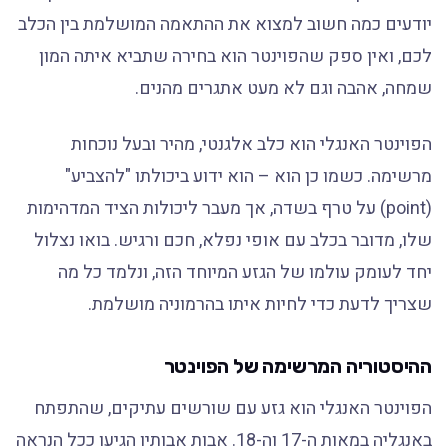
יודעים כמה חשוב למצוא את ההתאמה המושלמת בין הכלב
לכם, ואין ספק שהפוינטר הוא בחירה שתביא איתה המון
שמחה, אהבה וגם לא מעט אתגרים מהנים.
הפוינטר האנגלי הוא כלב אלגנטי, מהיר ובעל נוכחות
מרשימה. כשמו כן הוא – הוא ידוע ביכולתו "להצביע"
(point) על טרף בשדה, אך מעבר ליכולות הציד המדהימות
שלו, מדובר בכלב עם אופי נפלא, חכם ורגיש. בואו נצלול
יחד לעומק עולמו של הגזע המיוחד הזה, ונלמד כל מה
שצריך לדעת כדי לחיות איתו בהרמוניה מושלמת.
ההיסטוריה המרשימה של הפוינטר
הפוינטר האנגלי הוא גזע עם שורשים עתיקים, שהתפתח
באנגליה במאות ה-17 וה-18. אבות אבותיו הגיעו ככל הנראה