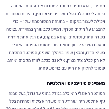
מספרד, והוא טופח במיוחד למטרות ציד עופות. המטרה
הייתה ליצור כלב בעל חוש ריח יוצא דופן, מהירות מסחררת
ויכולת לעצור במקום – בתנוחה המפורסמת שלו – כדי
להצביע על מיקום הטרף. דמיינו כלב שרץ במהירות עצומה
בשדה פתוח, ופתאום, קופא במקום, עם רגל אחת מורמת
וראשו מצביע לכיוון מסוים. זוהי תמונת הפוינטר האנגלי
בשיא הדרו, ומכאן שמו. במהלך השנים, הפוינטר התפתח
לא רק ככלב ציד מצוין, אלא גם ככלב לוויה מקסים ואוהב,
שמוכן לחלוק את חייו עם בני משפחתו.
מאפיינים פיזיים: יופי ואתלטיות
הפוינטר האנגלי הוא כלב בגודל בינוני עד גדול, בעל מבנה
גוף אתלטי, רזה ושרירי. הוא משדר אצילות ומהירות בכל