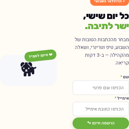
⚡ הניוזלטר השבועי
ל יום שישי,
שר לתיבה.
בחר מהכתבות הטובות של
שבוע, טיפ וטרינרי, ושאלה
מהקהילה — ב-3 דקות
❤️ חינם לתמיד
🐕
ריאה.
ם
*
ימייל
*
הרשמה חינם 🐾