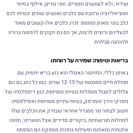
ועידוד, ולא לעונשים חמורים. חוגי גורים, אילוף בסיסי
וסוציאליזציה נרחבת עם כלבים ואנשים שונים יבטיחו לכם
כלב בוגר מאוזן ומנומס. זכרו, כלבים אלו קשובים מאוד
לבעליהם ורוצים לרצות, אך הם גם זקוקים להכוונה ברורה
ולהנהגה סבלנית.
בריאות וטיפוח: שמירה על רווחתו
באופן כללי, הפוינטר האנגלי הוא גזע בריא יחסית, עם
תוחלת חיים ממוצעת של 12-15 שנים. כמו כל גזע, גם הם
עלולים לסבול ממחלות גנטיות מסוימות, כגון דיספלסיה של
מפרקי הירך והמרפק, בעיות עיניים מסוימות ואפילפסיה.
חשוב לבחור גור ממגדל אחראי שבודק את הכלבים שלו
למחלות תורשתיות. ביקורים סדירים אצל הווטרינר, תזונה
איכותית ומאוזנת ופעילות גופנית מספקת הם המפתח