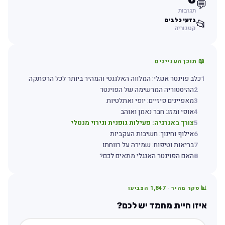
💬
תגובות
גזעי כלבים
📂
קטגוריה
📖 תוכן העניינים
1
כלב פוינטר אנגלי: המלווה האלגנטי והמהיר ביותר לכל הרפתקה
2
ההיסטוריה המרשימה של הפוינטר
3
מאפיינים פיזיים: יופי ואתלטיות
4
אופי ומזג: חבר נאמן ואוהב
5
צורך באנרגיה: פעילות גופנית וגירוי מנטלי
6
אילוף וחינוך: חשיבות העקביות
7
בריאות וטיפוח: שמירה על רווחתו
8
האם הפוינטר האנגלי מתאים לכם?
📊 סקר מהיר ·
1,847
הצביעו
איזו חיית מחמד יש לכם?