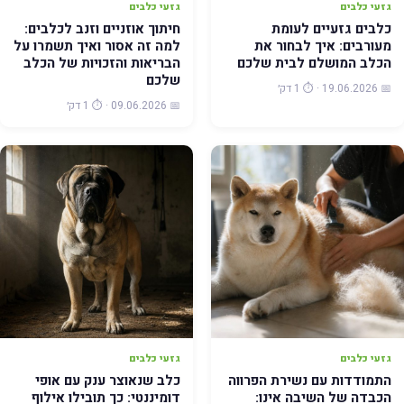
גזעי כלבים
גזעי כלבים
כלבים גזעיים לעומת
חיתוך אוזניים וזנב לכלבים:
מעורבים: איך לבחור את
למה זה אסור ואיך תשמרו על
הכלב המושלם לבית שלכם
הבריאות והזכויות של הכלב
שלכם
📅 19.06.2026 · ⏱️ 1 דק׳
📅 09.06.2026 · ⏱️ 1 דק׳
גזעי כלבים
גזעי כלבים
התמודדות עם נשירת הפרווה
כלב שנאוצר ענק עם אופי
הכבדה של השיבה אינו:
דומיננטי: כך תובילו אילוף