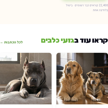
22,400 קוראים כבר רשומים · ביטול
חיצה אחת
ראו עוד ב
גזעי כלבים
לכל הכתבות ←