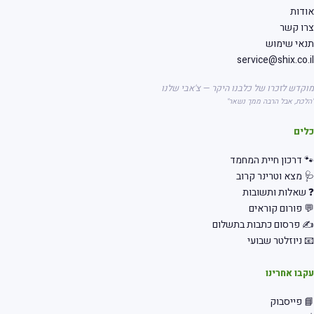
דות
רו קשר
אי שימוש
service@shix.co.
קדש לזכרו של כלבנו היקר — צ'אבי שלנו
לכת, אבל הרבה ממך נשאר"
לים
 דרכון חיית המחמד
 מצא וטרינר קרוב
שאלות ותשובות
 פורום קוראים
 פרסום כתבות בתשלום
 ניוזלטר שבועי
בו אחרינו
 פייסבוק