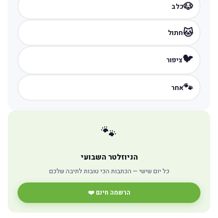
🐶
כלב
🐱
חתול
🐦
ציפור
🐾
אחר
🐾
הניוזלטר השבועי
כל יום שישי — הכתבות הכי טובות לתיבה שלכם
הרשמה חינם ❤️