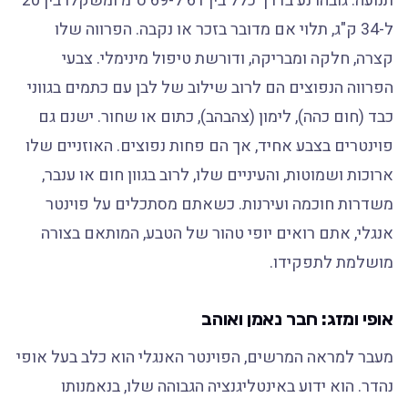
תנועה. גובהו נע בדרך כלל בין 61 ל-69 ס"מ ומשקלו בין 20
ל-34 ק"ג, תלוי אם מדובר בזכר או נקבה. הפרווה שלו
קצרה, חלקה ומבריקה, ודורשת טיפול מינימלי. צבעי
הפרווה הנפוצים הם לרוב שילוב של לבן עם כתמים בגווני
כבד (חום כהה), לימון (צהבהב), כתום או שחור. ישנם גם
פוינטרים בצבע אחיד, אך הם פחות נפוצים. האוזניים שלו
ארוכות ושמוטות, והעיניים שלו, לרוב בגוון חום או ענבר,
משדרות חוכמה ועירנות. כשאתם מסתכלים על פוינטר
אנגלי, אתם רואים יופי טהור של הטבע, המותאם בצורה
מושלמת לתפקידו.
אופי ומזג: חבר נאמן ואוהב
מעבר למראה המרשים, הפוינטר האנגלי הוא כלב בעל אופי
נהדר. הוא ידוע באינטליגנציה הגבוהה שלו, בנאמנותו