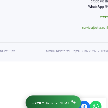
 אינסטגרם
💬 Wha
א"ל
service@shix.co.
ס — כל הזכויות שמורות
תקנון
נגישות
🐾
←
דרכון חיית המחמד — חינם