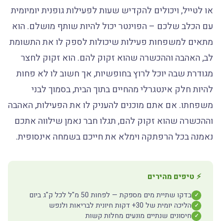
או לטייל, ויכולים להקדיש שעות לפעילות גופנית יומיומית
עם הכלב שלכם – הפוינטר יכול להיות שותף מושלם. הוא
מתאים למשפחות פעילות שיכולות לספק לו את התשומת
לב, האהבה וההכשרה שהוא זקוק להם. הוא זקוק לחצר
מגודרת שבה יוכל לרוץ בחופשיות, אך חשוב לו לא פחות
להיות חלק אינטגרלי מהחיים בתוך הבית, בסמוך לבני
משפחתו. אם אתם מוכנים להעניק לו את הפעילות, האהבה
וההכשרה שהוא זקוק להם, תגלו חבר נאמן שילווה אתכם
נאמנה בכל הרפתקה וימלא את חייכם בשמחה אינסופית.
⚡ טיפים מהירים
בדקו שתיית מים מספקת — לפחות 50 מ"ל לכל ק"ג ביום
✓
הליכה יומית של 30+ דקות חיונית לבריאות ולנפש
✓
חיסונים שנתיים מונעים מחלות קשות
✓