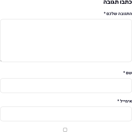
תבו תגובה
תגובה שלכם
*
ם
*
ימייל
*