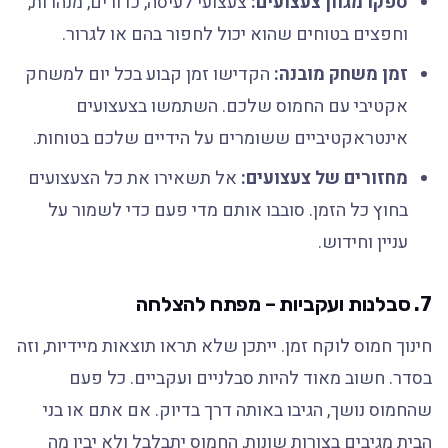
ספקו מגוון צעצועים:
צעצועי לעיסה, כדורים, מנהרות,
וחפצים בטוחים שהוא יכול לחפור בהם או לגרור.
זמן משחק מובנה:
הקדישו זמן קבוע בכל יום למשחק
אקטיבי עם החמוס שלכם. השתמשו בצעצועים
אינטראקטיביים ששומרים על הידיים שלכם בטוחות.
מחזורים של צעצועים:
אל תשאירו את כל הצעצועים
בחוץ כל הזמן. סובבו אותם מדי פעם כדי לשמור על
עניין וחידוש.
7. סבלנות ועקביות – מפתח להצלחה
חינוך חמוס לוקח זמן. ייתכן שלא תראו תוצאות מיידיות, וזה
בסדר. חשוב מאוד להיות סבלניים ועקביים. כל פעם
שהחמוס נושך, הגיבו באותה דרך בדיוק. אם אתם או בני
הבית מגיבים בצורות שונות, החמוס יתבלבל ולא יבין מה