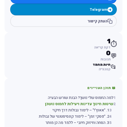
Telegram
העתק קישור
1
⏱️
דקת קריאה
0
💬
תגובות
חיות מחמד
📂
קטגוריה
📖 תוכן העניינים
1
למה החמוס שלי נושך? הבנת שורש הבעיה
2
שיטות חינוך עדינות ויעילות לחמוס נושכן
3
1. "אאוץ'!" – לימוד גבולות דרך חיקוי
4
2. "פסקי זמן" – לימוד קונסיסטנטי של גבולות
5
3. הסחה וחיזוק חיובי – ללמד מה כן מותר