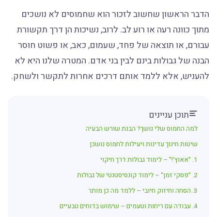
הדבר הראשון שחשוב לזכור הוא שחמוסים לא נושכים
מתוך כוונה רעה או רוע לב. לרוב, נשיכות הן דרך תקשורת
עבורם, או תוצאה של פחד, שעמום, כאב, או פשוט חוסר
הבנה של גבולות בינם לבין בני אדם. המטרה שלנו היא לא
להעניש, אלא ללמד אותם דרכים אחרות לתקשר ולשחק.
תוכן עניינים
למה החמוס שלי נושך? הבנת שורש הבעיה
שיטות חינוך עדינות ויעילות לחמוס נושכן
1. "אאוץ'!" – לימוד גבולות דרך חיקוי
2. "פסקי זמן" – לימוד קונסיסטנטי של גבולות
3. הסחה וחיזוק חיובי – ללמד מה כן מותר
4. עבודה עם ריחות וטעמים – שימוש בדוחים טבעיים