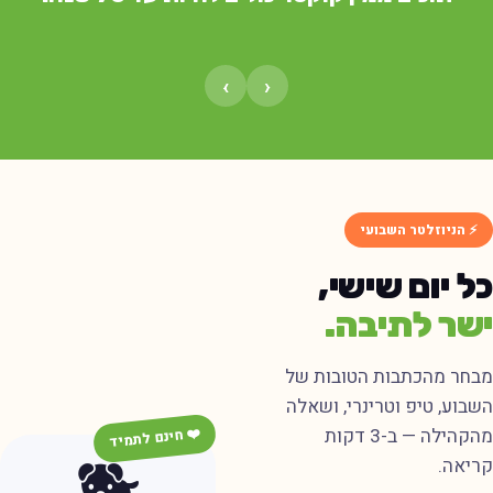
›
‹
⚡ הניוזלטר השבועי
ל יום שישי,
שר לתיבה.
בחר מהכתבות הטובות של
שבוע, טיפ וטרינרי, ושאלה
מהקהילה — ב-3 דקות
❤️ חינם לתמיד
ריאה.