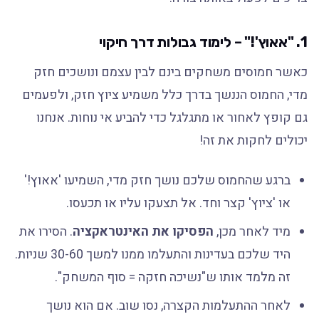
1. "אאוץ'!" – לימוד גבולות דרך חיקוי
כאשר חמוסים משחקים בינם לבין עצמם ונושכים חזק
מדי, החמוס הננשך בדרך כלל משמיע ציוץ חזק, ולפעמים
גם קופץ לאחור או מתגלגל כדי להביע אי נוחות. אנחנו
יכולים לחקות את זה!
ברגע שהחמוס שלכם נושך חזק מדי, השמיעו 'אאוץ!'
או 'ציוץ' קצר וחד. אל תצעקו עליו או תכעסו.
מיד לאחר מכן,
הפסיקו את האינטראקציה
. הסירו את
היד שלכם בעדינות והתעלמו ממנו למשך 30-60 שניות.
זה מלמד אותו ש"נשיכה חזקה = סוף המשחק".
לאחר ההתעלמות הקצרה, נסו שוב. אם הוא נושך