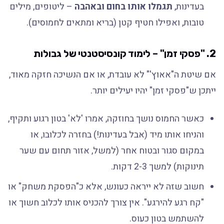
בעדינות,
תגמלו אותו בחום ובאהבה
– ליטופים, מילים
טובות, ואפילו חטיף קטן (בריא ומתאים לחמוסים).
2. "פסקי זמן" – לימוד קונסיסטנטי של גבולות
אם שיטת ה"אאוץ'" לא עובדת, או אם הנשיכה חזקה מאוד,
ייתכן ש"פסקי זמן" יהיו יעילים יותר.
כאשר החמוס נושך בחוזקה, אמרו 'לא' בטון רגוע ותקיף,
והניחו אותו מיד (אבל בעדינות!) בחזרה לכלובו, או
במקום סגור ובטוח אחר (למשל, אזור תחום עם שער
תינוקות) למשך 2-3 דקות.
חשוב שזה לא ייראה כעונש, אלא כ"הפסקת משחק" או
"קח רגע להירגע". אין צורך להכניס אותו לכלוב חשוך או
להשתמש בטון כעוס.