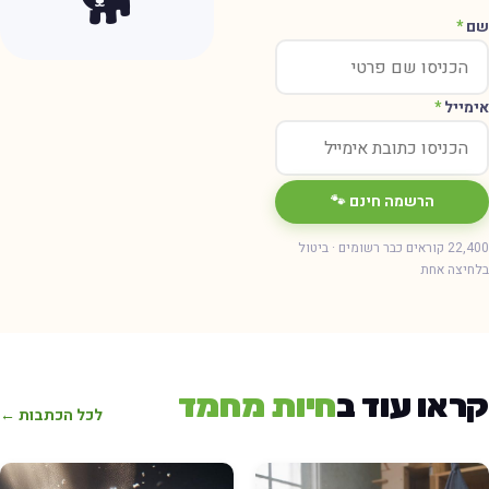
🐕
ם
*
ימייל
*
הרשמה חינם 🐾
22,400 קוראים כבר רשומים · ביטול
חיצה אחת
ראו עוד ב
חיות מחמד
לכל הכתבות ←