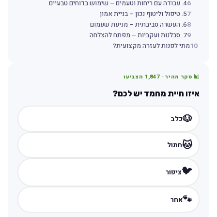
6
4. עבודה עם ריחות וטעמים – שימוש בדוחים טבעיים
7
5. טיפול וליטוף נכון – בניית אמון
8
6. העשרה סביבתית – מניעת שעמום
9
7. סבלנות ועקביות – מפתח להצלחה
10
מתי לפנות לעזרה מקצועית?
📊 סקר מהיר ·
1,847
הצביעו
איזו חיית מחמד יש לכם?
🐶
כלב
🐱
חתול
🐦
ציפור
🐾
אחר