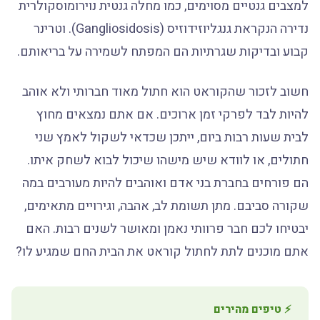
למצבים גנטיים מסוימים, כמו מחלה גנטית נוירומוסקולרית
נדירה הנקראת גנגליוזידוזיס (Gangliosidosis). וטרינר
קבוע ובדיקות שגרתיות הם המפתח לשמירה על בריאותם.
חשוב לזכור שהקוראט הוא חתול מאוד חברותי ולא אוהב
להיות לבד לפרקי זמן ארוכים. אם אתם נמצאים מחוץ
לבית שעות רבות ביום, ייתכן שכדאי לשקול לאמץ שני
חתולים, או לוודא שיש מישהו שיכול לבוא לשחק איתו.
הם פורחים בחברת בני אדם ואוהבים להיות מעורבים במה
שקורה סביבם. מתן תשומת לב, אהבה, וגירויים מתאימים,
יבטיחו לכם חבר פרוותי נאמן ומאושר לשנים רבות. האם
אתם מוכנים לתת לחתול קוראט את הבית החם שמגיע לו?
⚡ טיפים מהירים