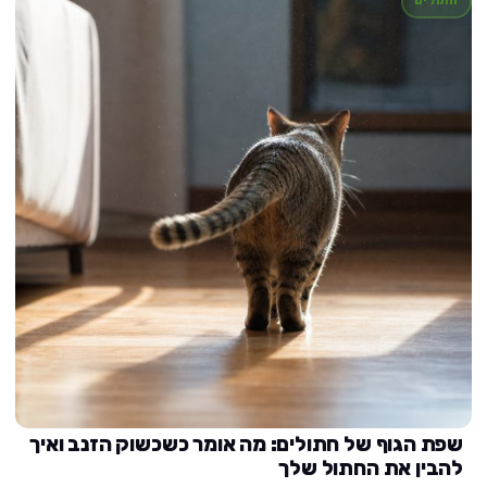
חתולים
שפת הגוף של חתולים: מה אומר כשכשוק הזנב ואיך
להבין את החתול שלך