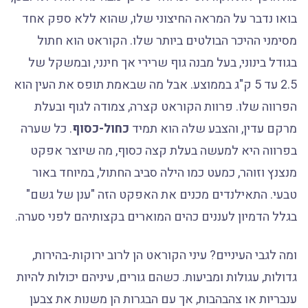
בואו נדבר על המראה החיצוני שלו, שהוא ללא ספק אחד
מסימני ההיכר הבולטים ביותר שלו. הקוראט הוא חתול
בגודל בינוני, בעל מבנה גוף שרירי אך חינני, ובמשקל של
2.5 עד 5 ק"ג בממוצע. אבל מה שבאמת תופס את העין הוא
הפרווה שלו. פרוות הקוראט קצרה, צמודה לגוף ובעלת
מרקם עדין, והצבע שלה הוא תמיד
כחול-כסוף
. כל שערה
בפרווה היא למעשה בעלת קצה כסוף, מה שיוצר אפקט
מנצנץ וזוהר, כמעט כמו הילה סביב החתול, במיוחד באור
טבעי. התאילנדים מכנים את האפקט הזה "ענן של גשם"
בגלל הדמיון לעננים כהים המוארים בקצותיהם לפני סערה.
ומה לגבי העיניים? עיני הקוראט הן לרוב ירוקות-בהירות,
גדולות, עגולות ומביעות. כשהם גורים, עיניהם יכולות להיות
ענבריות או צהבהבות, אך עם הבגרות הן משנות את צבען