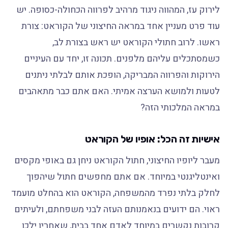
לירוק עז, המהווה ניגוד מרהיב לפרווה הכחולה-כסופה. יש
עוד פרט מעניין אחד במראה החיצוני של הקוראט: צורת
ראשו. לרוב חתולי הקוראט יש ראש בצורת לב,
כשמסתכלים עליהם מלפנים. תכונה זו, יחד עם העיניים
הירוקות והפרווה המבריקה, הופכת אותם לבלתי ניתנים
לטעות ולמושא הערצה אמיתי. האם אתם כבר מתאהבים
במראה המלכותי הזה?
אישיות זה הכל: אופיו של הקוראט
מעבר ליופיו החיצוני, חתול הקוראט ניחן גם באופי מקסים
ואינטליגנטי במיוחד. אם אתם מחפשים חתול שיהפוך
לחלק בלתי נפרד מהמשפחה, הקוראט הוא בהחלט מועמד
ראוי. הם ידועים בנאמנותם העזה לבני משפחתם, ולעיתים
קרובות נקשרים במיוחד לאדם אחד בבית, שאחריו ילכו