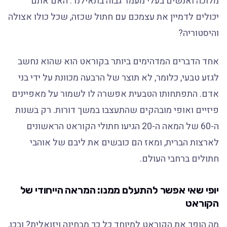
מלוכה ואנשים בעלי מעמד גבוה בתאילנד. האם אתם
יכולים לדמיין את עצמכם עם חתול שכזה, שכל כולו אצולה
והיסטוריה?
אחד הדברים המדהימים ביותר בקוראט הוא שהוא נחשב
לגזע טבעי, כלומר, לא תוצר של הרבעה מכוונת על ידי בני
אדם. התפתחותו הטבעית אפשרה לו לשמור על מאפיינים
פיזיים ואופי מובהקים שהתעצבו במשך דורות. רק בשנות
ה-60 של המאה ה-20 הגיעו חתולי הקוראט הראשונים
לארצות הברית, ומאז הם כובשים את ליבם של אוהבי
חתולים ברחבי העולם.
יופי שאי אפשר להתעלם ממנו: המראה הייחודי של
הקוראט
מה הופך את הקוראט למיוחד כל כך מבחינה ויזואלית? ובכן,