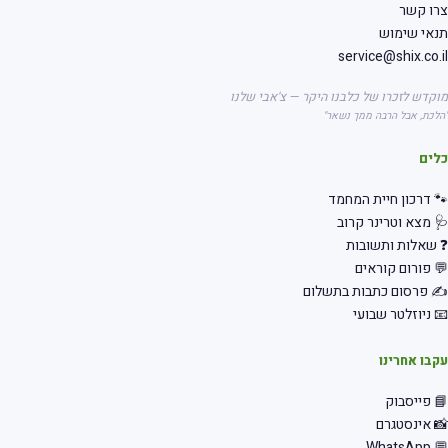
רו קשר
אי שימוש
service@shix.co.
קדש לזכרו של כלבנו היקר — צ'אבי שלנו
לכת, אבל הרבה ממך נשאר"
לים
 דרכון חיית המחמד
 מצא וטרינר קרוב
שאלות ותשובות
 פורום קוראים
 פרסום כתבות בתשלום
 ניוזלטר שבועי
בו אחרינו
 פייסבוק
 אינסטגרם
💬 Wha