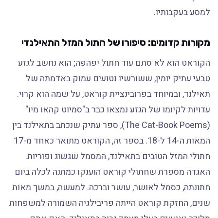
למסע בעקבותיו.
מקורות קדומים: סיפורו של חתול המזל התאילנדי
הקוראט הוא לא סתם עוד חתול יפהפה; הוא נחשב לגזע
טבעי עתיק יומין, ששורשיו נטועים עמוק באדמתה של
תאילנד, ובמיוחד בפרובינציית קוראט, על שמה הוא קרוי.
עדויות לקיומו של הגזע נמצאו כבר ב"סמיוט קהאו מיו"
(The Cat-Book Poems), ספר עתיק שנכתב בתאילנד בין
המאות ה-14 ל-18. בספר זה, הקוראט מתואר כאחד מ-17
חתולי המזל הטובים בתאילנד, המסמל שגשוג ופוריות.
האגדה מספרת שחתולי קוראט הוענקו כמתנה לכלה ביום
חתונתה, כסמל לאושר, עושר וברכה. למעשה, במשך מאות
שנים, החזקת קוראט הייתה פריבילגיה השמורה למשפחות