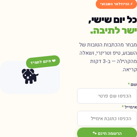
⚡ הניוזלטר השבועי
ל יום שישי,
שר לתיבה.
בחר מהכתבות הטובות של
שבוע, טיפ וטרינרי, ושאלה
מהקהילה — ב-3 דקות
❤️ חינם לתמיד
🐕
ריאה.
ם
*
ימייל
*
הרשמה חינם 🐾