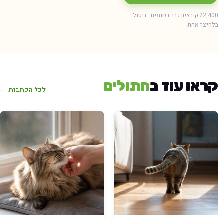
22,400 קוראים כבר רשומים · ביטול
חיצה אחת
ראו עוד ב
חתולים
לכל הכתבות ←