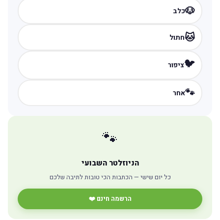
🐶
כלב
🐱
חתול
🐦
ציפור
🐾
אחר
🐾
הניוזלטר השבועי
כל יום שישי — הכתבות הכי טובות לתיבה שלכם
הרשמה חינם ❤️