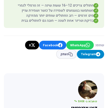
חתולים צריכים 12–16 שעות שינה — זה נורמלי לגמרי
✓
השתמשו בצעצועים לשמירה על כושר ושמירת עניין
✓
מים זורמים — רוב החתולים שותים יותר ממזרקה
✓
בדיקת וטרינר אחת לשנה — חובה גם לחתולים בבית
✓
שתפו:
X
Facebook
WhatsApp
Telegram
העתק
כותב/ת ב-SHIX 🐾
דוגו ארגנטינו