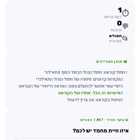
1
⏱️
דקת קריאה
0
💬
תגובות
חתולים
📂
קטגוריה
📖 תוכן העניינים
1
חתול קוראט: חתול המזל הכחול-כסוף מתאילנד
2
מקורות קדומים: סיפורו של חתול המזל התאילנדי
3
יופי שאי אפשר להתעלם ממנו: המראה הייחודי של הקוראט
4
אישיות זה הכל: אופיו של הקוראט
5
טיפול בקוראט: מה צריך לדעת?
📊 סקר מהיר ·
1,847
הצביעו
איזו חיית מחמד יש לכם?