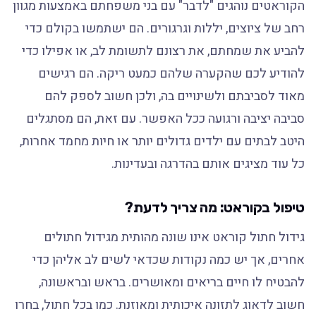
הקוראטים נוהגים "לדבר" עם בני משפחתם באמצעות מגוון
רחב של ציוצים, יללות וגרגורים. הם ישתמשו בקולם כדי
להביע את שמחתם, את רצונם לתשומת לב, או אפילו כדי
להודיע לכם שהקערה שלהם כמעט ריקה. הם רגישים
מאוד לסביבתם ולשינויים בה, ולכן חשוב לספק להם
סביבה יציבה ורגועה ככל האפשר. עם זאת, הם מסתגלים
היטב לבתים עם ילדים גדולים יותר או חיות מחמד אחרות,
כל עוד מציגים אותם בהדרגה ובעדינות.
טיפול בקוראט: מה צריך לדעת?
גידול חתול קוראט אינו שונה מהותית מגידול חתולים
אחרים, אך יש כמה נקודות שכדאי לשים לב אליהן כדי
להבטיח לו חיים בריאים ומאושרים. בראש ובראשונה,
חשוב לדאוג לתזונה איכותית ומאוזנת. כמו בכל חתול, בחרו