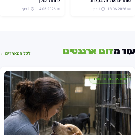
פותרים את זה בקלות
לחתול שלך
📅 18.06.2026 · ⏱️ 1 דק׳
📅 14.06.2026 · ⏱️ 1 דק׳
וד מ
דוגו ארגנטינו
לכל המאמרים ←
שרותים לחיות מחמד