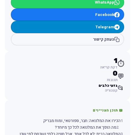
WhatsApp
Facebook
Telegram
העתק קישור
1
⏱️
דקת קריאה
0
💬
תגובות
גזעי כלבים
📂
קטגוריה
📖 תוכן העניינים
1
הכירו את המלנואה: חבר, ספורטאי, ומוח מבריק
2
מה הופך את המלנואה לכל כך מיוחד?
3
המלנואה בבית: לא לכל אחד, אבל חוויה בלתי נשכחת למי שכן