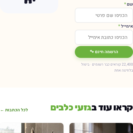
ם
*
ימייל
*
הרשמה חינם 🐾
22,400 קוראים כבר רשומים · ביטול
חיצה אחת
ראו עוד ב
גזעי כלבים
לכל הכתבות ←