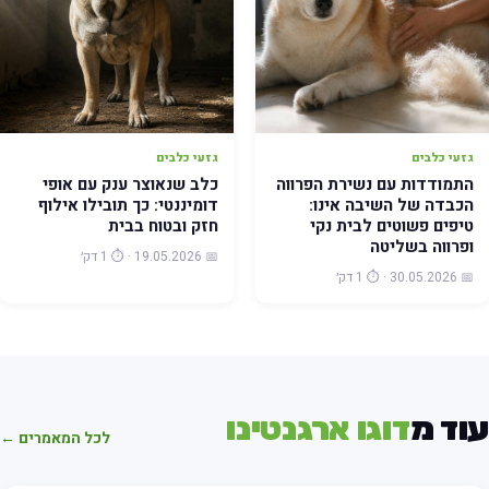
גזעי כלבים
גזעי כלבים
התמודדות עם נשירת הפרווה
כלב שנאוצר ענק עם אופי
הכבדה של השיבה אינו:
דומיננטי: כך תובילו אילוף
טיפים פשוטים לבית נקי
חזק ובטוח בבית
ופרווה בשליטה
📅 19.05.2026 · ⏱️ 1 דק׳
📅 30.05.2026 · ⏱️ 1 דק׳
וד מ
דוגו ארגנטינו
לכל המאמרים ←