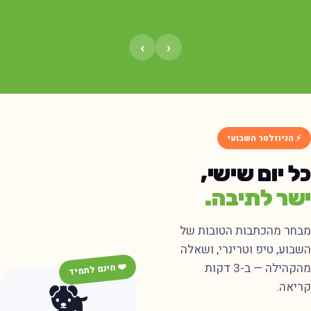
›
‹
⚡ הניוזלטר השבועי
ל יום שישי,
שר לתיבה.
בחר מהכתבות הטובות של
שבוע, טיפ וטרינרי, ושאלה
מהקהילה — ב-3 דקות
❤️ חינם לתמיד
🐕
ריאה.