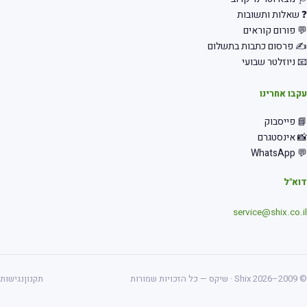
שאלות ותשובות
 פורום קוראים
 פרסום כתבות בתשלום
 ניוזלטר שבועי
בו אחרינו
 פייסבוק
 אינסטגרם
💬 Wha
א"ל
service@shix.co.
ס — כל הזכויות שמורות
תקנון
נגישות