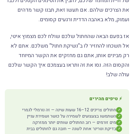
של חיית המחמד שלכם, להבין את הסימנים הקטנים ולכבד
את הצרכים שלהם. אם תעשו זאת, תבנו קשר מדהים
ועמוק, מלא באהבה הדדית ורגעים קסומים.
אז בפעם הבאה שהחתול שלכם שולח לכם מצמוץ איטי,
אל תשכחו להחזיר לו ב"נשיקת חתול" משלכם. אתם לא
רק מבינים אותו, אתם גם מחזקים את הקשר המיוחד
והקסום הזה. נסו את זה ותראו בעצמכם איך הקשר שלכם
עולה שלב!
⚡ טיפים מהירים
חתולים צריכים 12–16 שעות שינה — זה נורמלי לגמרי
✓
השתמשו בצעצועים לשמירה על כושר ושמירת עניין
✓
מים זורמים — רוב החתולים שותים יותר ממזרקה
✓
בדיקת וטרינר אחת לשנה — חובה גם לחתולים בבית
✓