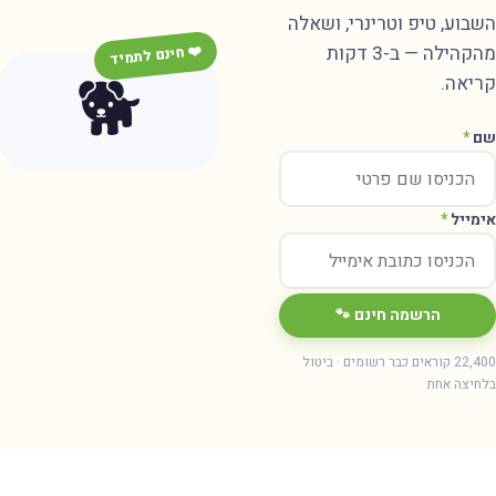
שבוע, טיפ וטרינרי, ושאלה
מהקהילה — ב-3 דקות
❤️ חינם לתמיד
🐕
ריאה.
ם
*
ימייל
*
הרשמה חינם 🐾
22,400 קוראים כבר רשומים · ביטול
חיצה אחת