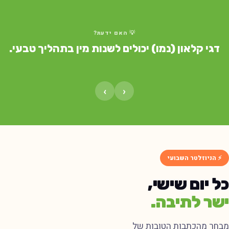
💡 האם ידעת?
דגי קלאון (נמו) יכולים לשנות מין בתהליך טבעי.
›
‹
⚡ הניוזלטר השבועי
ל יום שישי,
שר לתיבה.
בחר מהכתבות הטובות של