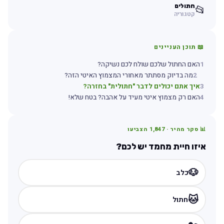
חתולים
📂
קטגוריה
📖 תוכן העניינים
1
האם החתול שלכם שולח לכם נשיקה?
2
מה בדיוק מסתתר מאחורי המצמוץ האיטי הזה?
3
איך אתם יכולים לדבר "חתולית" בחזרה?
4
האם רק מצמוץ איטי מעיד על אהבה? בטח שלא!
📊 סקר מהיר ·
1,847
הצביעו
איזו חיית מחמד יש לכם?
🐶
כלב
🐱
חתול