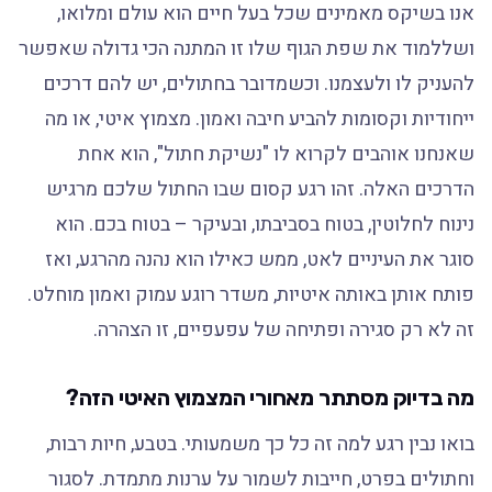
אנו בשיקס מאמינים שכל בעל חיים הוא עולם ומלואו,
ושללמוד את שפת הגוף שלו זו המתנה הכי גדולה שאפשר
להעניק לו ולעצמנו. וכשמדובר בחתולים, יש להם דרכים
ייחודיות וקסומות להביע חיבה ואמון. מצמוץ איטי, או מה
שאנחנו אוהבים לקרוא לו "נשיקת חתול", הוא אחת
הדרכים האלה. זהו רגע קסום שבו החתול שלכם מרגיש
נינוח לחלוטין, בטוח בסביבתו, ובעיקר – בטוח בכם. הוא
סוגר את העיניים לאט, ממש כאילו הוא נהנה מהרגע, ואז
פותח אותן באותה איטיות, משדר רוגע עמוק ואמון מוחלט.
זה לא רק סגירה ופתיחה של עפעפיים, זו הצהרה.
מה בדיוק מסתתר מאחורי המצמוץ האיטי הזה?
בואו נבין רגע למה זה כל כך משמעותי. בטבע, חיות רבות,
וחתולים בפרט, חייבות לשמור על ערנות מתמדת. לסגור