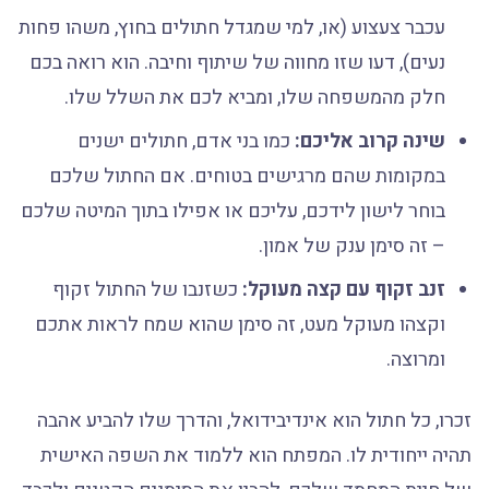
עכבר צעצוע (או, למי שמגדל חתולים בחוץ, משהו פחות
נעים), דעו שזו מחווה של שיתוף וחיבה. הוא רואה בכם
חלק מהמשפחה שלו, ומביא לכם את השלל שלו.
שינה קרוב אליכם:
כמו בני אדם, חתולים ישנים
במקומות שהם מרגישים בטוחים. אם החתול שלכם
בוחר לישון לידכם, עליכם או אפילו בתוך המיטה שלכם
– זה סימן ענק של אמון.
זנב זקוף עם קצה מעוקל:
כשזנבו של החתול זקוף
וקצהו מעוקל מעט, זה סימן שהוא שמח לראות אתכם
ומרוצה.
זכרו, כל חתול הוא אינדיבידואל, והדרך שלו להביע אהבה
תהיה ייחודית לו. המפתח הוא ללמוד את השפה האישית