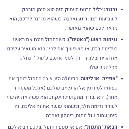
גרגור:
צליל הרטט העמוק הזה הוא סימן מובהק
לשביעות רצון, רוגע ואהבה. כשהוא מגרגר לידכם, הוא
מראה לכם שהוא מאושר.
נגיחות ראש ("באטים"):
כשהחתול מנגח את ראשו
בעדינות בכם, או משפשף את לחיו, הוא משאיר עליכם
את הריח שלו. זו דרך לסמן אתכם כ"שלו", כחלק
מהלהקה שלו.
"אפייה" או לישה:
הפעולה הזו, שבה החתול דוחף את
כפותיו לסירוגין אל הרגליים שלכם (או כל משטח רך
אחר), היא שריד מתקופת הינקות. הוא עשה את זה כדי
לעודד זרימת חלב, וכשהוא עושה את זה אליכם, זה
סימן עמוק של נוחות, ביטחון ואהבה.
הבאת "מתנות":
אם אי פעם החתול שלכם הביא לכם