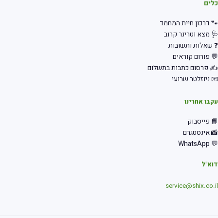
לים
 דרכון חיית המחמד
 מצא וטרינר קרוב
שאלות ותשובות
 פורום קוראים
 פרסום כתבות בתשלום
 ניוזלטר שבועי
בו אחרינו
 פייסבוק
 אינסטגרם
💬 Wha
א"ל
service@shix.co.