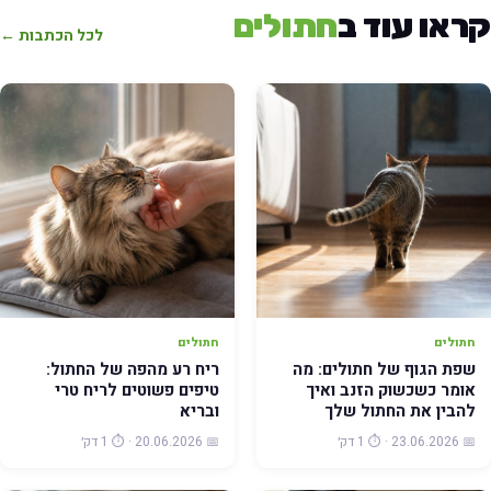
ראו עוד ב
חתולים
לכל הכתבות ←
חתולים
חתולים
שפת הגוף של חתולים: מה
ריח רע מהפה של החתול:
אומר כשכשוק הזנב ואיך
טיפים פשוטים לריח טרי
להבין את החתול שלך
ובריא
📅 23.06.2026 · ⏱️ 1 דק׳
📅 20.06.2026 · ⏱️ 1 דק׳