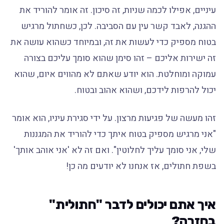
עיניים, אפילו לכמה שניות, זה סיכון. זה אומר להוריד את
ההגנה, לאבד קשר עין עם הסביבה. לכן, כשחתול מרגיש
בטוח מספיק כדי לעשות את זה, ובמיוחד כשהוא עושה את
זה ישירות אליכם – זהו סימן שהוא סומך עליכם בצורה
עמוקה ומוחלטת. הוא יודע שאתם לא מהווים איום, שהוא
יכול להרפות לידכם, ושהוא אהוב ובטוח.
זהו מעשה של פגיעות מרצון. על ידי סגירת עיניו, הוא אומר
"אני מרגיש מספיק בטוח איתך כדי להוריד את המגננות
שלי, אני סומך עליך לחלוטין". ואם זה לא 'אני אוהב אותך'
בשפת חתולים, אז אנחנו לא יודעים מה כן!
איך אתם יכולים לדבר "חתולית"
בחזרה?