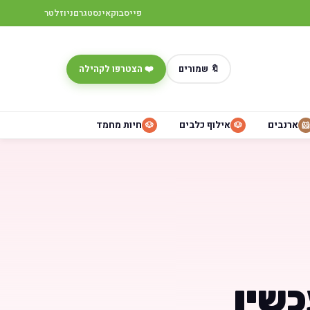
פייסבוק
אינסטגרם
ניוזלטר
🔖 שמורים
❤️ הצטרפו לקהילה
ארנבים
אילוף כלבים
חיות מחמד
🐶
🐶
🐹
כשיו