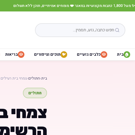
✨ מעל 1,800 כתבות מקצועיות במאגר
·
❤️ מומחים אמיתיים, תוכן ללא תשלום
בית
כלבים גזעיים
תוכים וציפורים
בריאות
🐶
🐦
🐶
🏠
בית
›
חתולים
›
צמחי בית רעילים
חתולים
צמחי בי
הרשימה