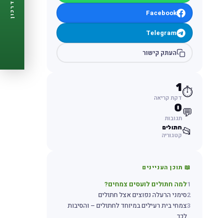
דרכון
🩺
תזכורות ביקורת
Facebook
📋
פרופיל מלא
🆓
חינם לגמרי
Telegram
צור דרכון עכשיו ←
העתק קישור
1
⏱️
דקת קריאה
0
💬
תגובות
חתולים
📂
קטגוריה
📖 תוכן העניינים
1
למה חתולים לועסים צמחים?
2
סימני הרעלה נפוצים אצל חתולים
3
צמחי בית רעילים במיוחד לחתולים – והסיבות
לכך