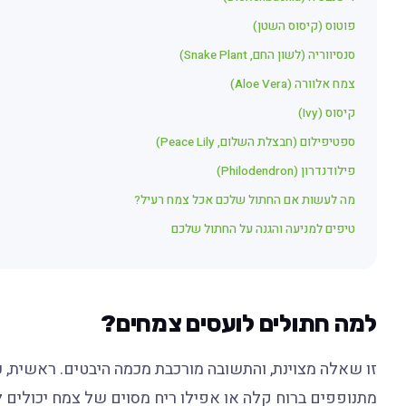
פוטוס (קיסוס השטן)
סנסיווריה (לשון החם, Snake Plant)
צמח אלוורה (Aloe Vera)
קיסוס (Ivy)
ספטיפילום (חבצלת השלום, Peace Lily)
פילודנדרון (Philodendron)
מה לעשות אם החתול שלכם אכל צמח רעיל?
טיפים למניעה והגנה על החתול שלכם
למה חתולים לועסים צמחים?
זו שאלה מצוינת, והתשובה מורכבת מכמה היבטים. ראשית, כ
מתנופפים ברוח קלה או אפילו ריח מסוים של צמח יכולים 