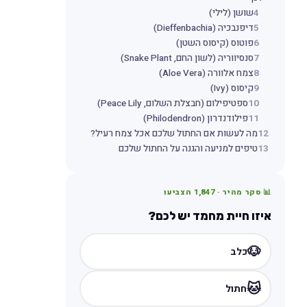
4
שושן (לילי)
5
דיפנבכיה (Dieffenbachia)
6
פוטוס (קיסוס השטן)
7
סנסיווריה (לשון החם, Snake Plant)
8
צמח אלוורה (Aloe Vera)
9
קיסוס (Ivy)
10
ספטיפילום (חבצלת השלום, Peace Lily)
11
פילודנדרון (Philodendron)
12
מה לעשות אם החתול שלכם אכל צמח רעיל?
13
טיפים למניעה והגנה על החתול שלכם
📊 סקר מהיר ·
1,847
הצביעו
איזו חיית מחמד יש לכם?
🐶
כלב
🐱
חתול