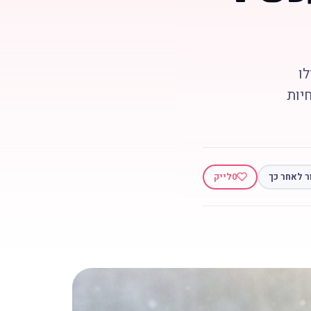
ו
יות
ר לאחר כך
0
לייק