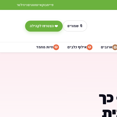
פייסבוק
אינסטגרם
ניוזלטר
🔖 שמורים
❤️ הצטרפו לקהילה
ארנבים
אילוף כלבים
חיות מחמד
🐶
🐶
🐹
כך
ית