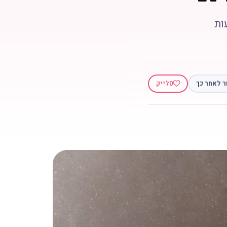
ות
ר לאחר כך
0
לייק