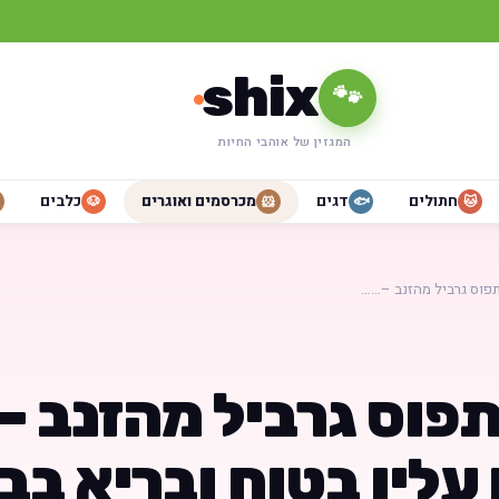
shix
🐾
המגזין של אוהבי החיות
חתולים
דגים
מכרסמים ואוגרים
כלבים
🐶
🐹
🐟
🐱
פוס גרביל מהזנב –……
פוס גרביל מהזנב – 
ליו בטוח ובריא בב