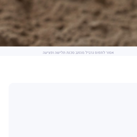
אסור לתפוס גרביל מהזנב סכנת תלישה ופציעה