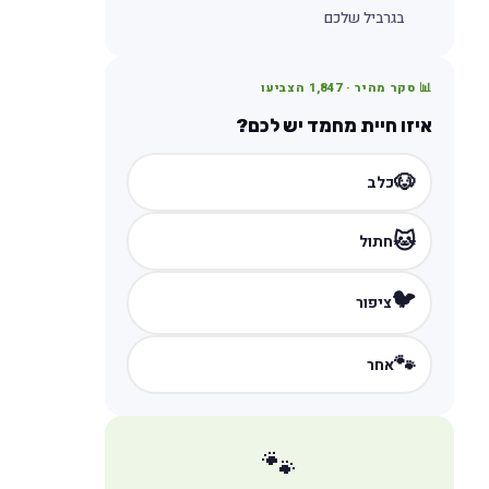
בגרביל שלכם
📊 סקר מהיר ·
1,847
הצביעו
איזו חיית מחמד יש לכם?
🐶
כלב
🐱
חתול
🐦
ציפור
🐾
אחר
🐾