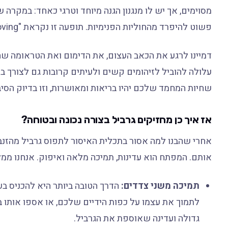
מסוימים, אך יש לו מנגנון הגנה מיוחד וטרגי כאחד: במקרה 
פשוט להיפרד מהחוליות הפנימיות. תופעה זו נקראת "Degloving", והיא מזעזעת יותר ממה שאתם מדמיינים.
דמיינו לרגע את הכאב העצום, את הדימום ואת הטראומה שח
עלולה להוביל לזיהומים קשים ולעיתים קרובות גם לצורך בק
שחיות המחמד שלכם יהיו בריאות ומאושרות, וזו בדיוק הסי
אז איך כן מחזיקים גרביל בצורה נכונה ובטוחה?
אחרי שהבנו למה אסור בתכלית האיסור לתפוס גרביל מהזנב,
אותם. המפתח הוא עדינות, תמיכה מלאה ואיפוק. אנחנו ממ
תמיכה משני צדדים:
הדרך הטובה ביותר היא להכניס בע
לתמוך את עצמו על כפות הידיים שלכם, או אספו אותו ב
גדולה ועדינה שאוספת את הגרביל.