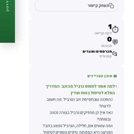
דרכון
העתק קישור
🩺
תזכורות ביקורת
📋
פרופיל מלא
🆓
חינם לגמרי
1
⏱️
צור דרכון עכשיו ←
דקת קריאה
0
💬
תגובות
מכרסמים ואוגרים
📂
קטגוריה
📖 תוכן העניינים
1
למה אסור לתפוס גרביל מהזנב: המדריך
המלא לטיפול בטוח ועדין
2
הסכנה שבתפיסת זנב הגרביל: מה חשוב
לדעת?
3
אז איך כן מחזיקים גרביל בצורה נכונה
ובטוחה?
4
מה עושים אם, חלילה, הגרביל נפצע בזנב?
5
מניעה היא המפתח: טיפים נוספים לטיפול