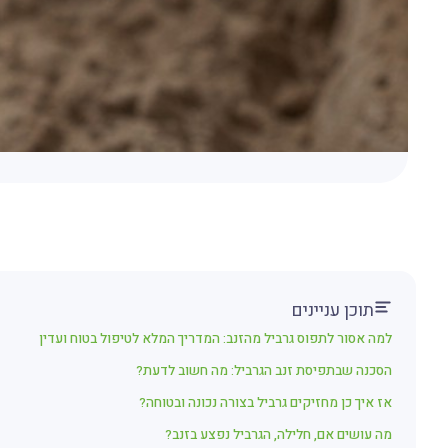
תוכן עניינים
למה אסור לתפוס גרביל מהזנב: המדריך המלא לטיפול בטוח ועדין
הסכנה שבתפיסת זנב הגרביל: מה חשוב לדעת?
אז איך כן מחזיקים גרביל בצורה נכונה ובטוחה?
מה עושים אם, חלילה, הגרביל נפצע בזנב?