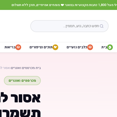
✨ מעל 1,800 כתבות מקצועיות במאגר
·
❤️ מומחים אמיתיים, תוכן ללא תשלום
בית
כלבים גזעיים
תוכים וציפורים
בריאות
🐶
🐦
🐶
🏠
בית
›
מכרסמים ואוגרים
›
אסור לת
מכרסמים ואוגרים
אסור לת
תשמרו ע