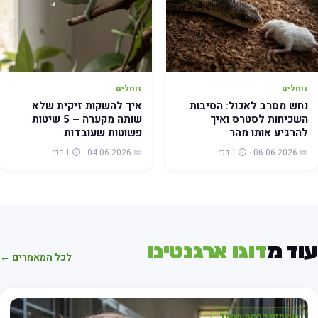
זוחלים
זוחלים
נחש מסרב לאכול: הסיבות
איך להשקות זיקית שלא
השכיחות לסטרס ואיך
שותה מקערה – 5 שיטות
להרגיע אותו מהר
פשוטות שעובדות
📅 06.06.2026 · ⏱️ 1 דק׳
📅 04.06.2026 · ⏱️ 1 דק׳
וד מ
דוגו ארגנטינו
לכל המאמרים ←
שרותים לחיות מחמד