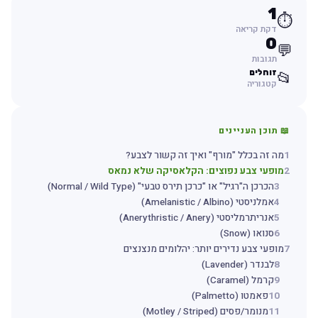
1
⏱️
דקת קריאה
0
💬
תגובות
זוחלים
📂
קטגוריה
📖 תוכן העניינים
1
מה זה בכלל "מורף" ואיך זה קשור לצבע?
2
מופעי צבע נפוצים: הקלאסיקה שלא נמאס
3
הכרכן ה"רגיל" או "כרכן תירס טבעי" (Normal / Wild Type)
4
אמלניסטי (Amelanistic / Albino)
5
אנריתרמליסטי (Anerythristic / Anery)
6
סנואו (Snow)
7
מופעי צבע נדירים יותר: יהלומים מנצנצים
8
לבנדר (Lavender)
9
קרמל (Caramel)
10
פאמטו (Palmetto)
11
מנומר/פסים (Motley / Striped)