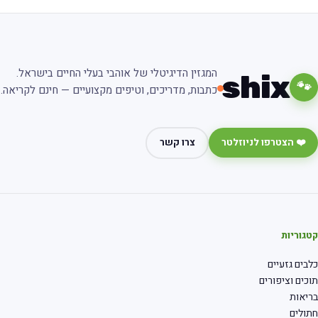
המגזין הדיגיטלי של אוהבי בעלי החיים בישראל.
shix
🐾
כתבות, מדריכים, וטיפים מקצועיים — חינם לקריאה.
❤️ הצטרפו לניוזלטר
צרו קשר
גוריות
בים גזעיים
כים וציפורים
יאות
ולים