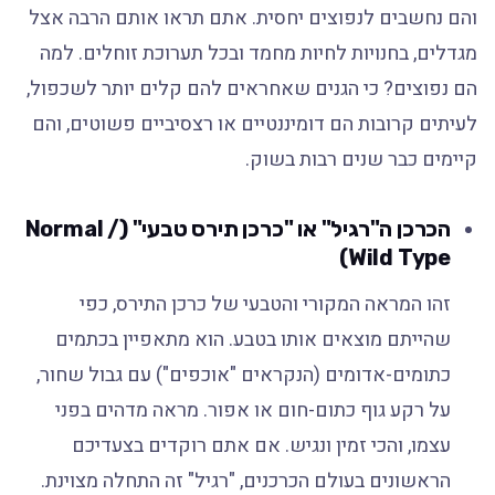
והם נחשבים לנפוצים יחסית. אתם תראו אותם הרבה אצל
מגדלים, בחנויות לחיות מחמד ובכל תערוכת זוחלים. למה
הם נפוצים? כי הגנים שאחראים להם קלים יותר לשכפול,
לעיתים קרובות הם דומיננטיים או רצסיביים פשוטים, והם
קיימים כבר שנים רבות בשוק.
הכרכן ה"רגיל" או "כרכן תירס טבעי" (Normal /
Wild Type)
זהו המראה המקורי והטבעי של כרכן התירס, כפי
שהייתם מוצאים אותו בטבע. הוא מתאפיין בכתמים
כתומים-אדומים (הנקראים "אוכפים") עם גבול שחור,
על רקע גוף כתום-חום או אפור. מראה מדהים בפני
עצמו, והכי זמין ונגיש. אם אתם רוקדים בצעדיכם
הראשונים בעולם הכרכנים, "רגיל" זה התחלה מצוינת.