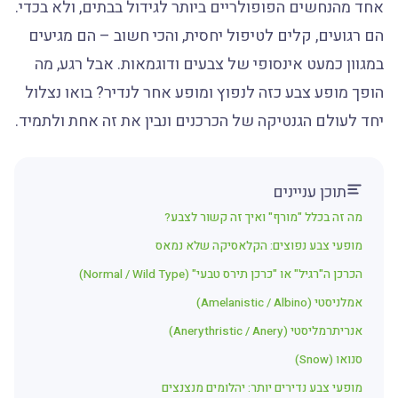
אחד מהנחשים הפופולריים ביותר לגידול בבתים, ולא בכדי.
הם רגועים, קלים לטיפול יחסית, והכי חשוב – הם מגיעים
במגוון כמעט אינסופי של צבעים ודוגמאות. אבל רגע, מה
הופך מופע צבע כזה לנפוץ ומופע אחר לנדיר? בואו נצלול
יחד לעולם הגנטיקה של הכרכנים ונבין את זה אחת ולתמיד.
תוכן עניינים
מה זה בכלל "מורף" ואיך זה קשור לצבע?
מופעי צבע נפוצים: הקלאסיקה שלא נמאס
הכרכן ה"רגיל" או "כרכן תירס טבעי" (Normal / Wild Type)
אמלניסטי (Amelanistic / Albino)
אנריתרמליסטי (Anerythristic / Anery)
סנואו (Snow)
מופעי צבע נדירים יותר: יהלומים מנצנצים