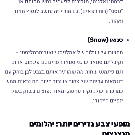
דרמטי ואלגנטי, מזכירים לפעמים נחש מפוחם או
"גוסט" (רוח רפאים). גם מורף זה נחשב לנפוץ מאוד
ואהוד.
סנואו (Snow)
תחשבו על שילוב של אמלניסטי ואנריתרמליסטי –
וקיבלתם סנואו! כרכני סנואו חסרים גם פיגמנט אדום
וגם פיגמנט שחור, מה שמותיר אותם בצבע לבן בוהק עם
דוגמאות עדינות של צהוב או ורוד חיוור. הם נראים ממש
כמו כדור שלג נקי ויפהפה, ומאוד נפוצים בשוק בשל
יופיים הייחודי.
מופעי צבע נדירים יותר: יהלומים
מנצנצים