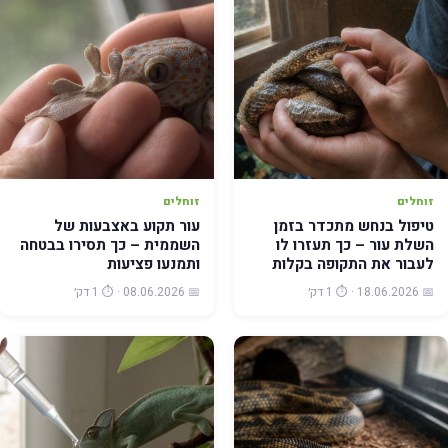
זוחלים
זוחלים
טיפול בנחש מתכדר בזמן
עור תקוע באצבעות של
השלת עור – כך תעזרו לו
השממית – כך תסירו בבטחה
לעבור את התקופה בקלות
ותמנעו פציעות
📅 18.06.2026 · ⏱️ 1 דק׳
📅 08.06.2026 · ⏱️ 1 דק׳