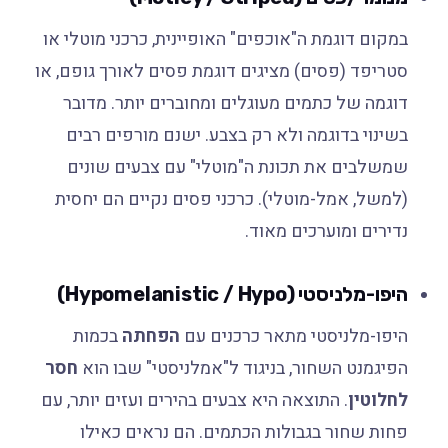
במקום דוגמת ה"אוכפים" האופיינית, כרכני מוטלי או
סטריפד (פסים) מציגים דוגמת פסים לאורך גופם, או
דוגמה של כתמים מעוגלים ומחוברים יותר. מדובר
בשינוי בדוגמה ולא רק בצבע. ישנם מורפים רבים
שמשלבים את תכונת ה"מוטלי" עם צבעים שונים
(למשל, אמל-מוטלי). כרכני פסים נקיים הם יחסית
נדירים ומוערכים מאוד.
היפו-מלניסטי (Hypomelanistic / Hypo)
היפו-מלניסטי מתאר כרכנים עם
הפחתה
בכמות
הפיגמנט השחור, בניגוד ל"אמלניסטי" שבו הוא
חסר
לחלוטין
. התוצאה היא צבעים בהירים ועזים יותר, עם
פחות שחור בגבולות הכתמים. הם נראים כאילו