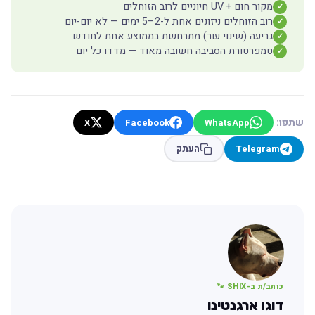
מקור חום + UV חיוניים לרוב הזוחלים
✓
רוב הזוחלים ניזונים אחת ל-2–5 ימים — לא יום-יום
✓
גריעה (שינוי עור) מתרחשת בממוצע אחת לחודש
✓
טמפרטורת הסביבה חשובה מאוד — מדדו כל יום
✓
שתפו:
X
Facebook
WhatsApp
Telegram
העתק
כותב/ת ב-SHIX 🐾
דוגו ארגנטינו