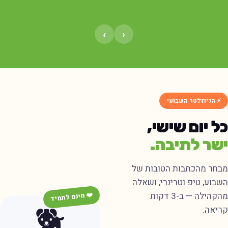
›
‹
⚡ הניוזלטר השבועי
ל יום שישי,
שר לתיבה.
בחר מהכתבות הטובות של
שבוע, טיפ וטרינרי, ושאלה
מהקהילה — ב-3 דקות
❤️ חינם לתמיד
🐕
ריאה.