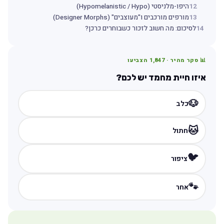
12
היפו-מלניסטי (Hypomelanistic / Hypo)
13
מורפים מורכבים ו"מעוצבים" (Designer Morphs)
14
לסיכום: מה חשוב לזכור כשבוחרים כרכן?
📊 סקר מהיר ·
1,847
הצביעו
איזו חיית מחמד יש לכם?
🐶
כלב
🐱
חתול
🐦
ציפור
🐾
אחר