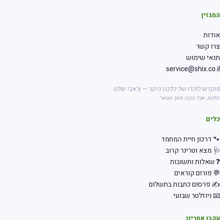
גזין
דות
רו קשר
אי שימוש
service@shix.co.
קדש לזכרו של כלבנו היקר — צ'אבי שלנו
לכת, אבל הרבה ממך נשאר"
לים
 דרכון חיית המחמד
 מצא וטרינר קרוב
שאלות ותשובות
 פורום קוראים
 פרסום כתבות בתשלום
 ניוזלטר שבועי
בו אחרינו