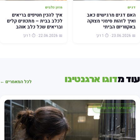
דגים
מזון כלבים
האם דגים מרגישים כאב
איך להכין חטיפים בריאים
ואיך לזהות סימני מצוקה
לכלב בבית – מתכונים קלים
באקווריום הביתי
ובריאים שכל כלב אוהב
📅 23.06.2026 · ⏱️ 1 דק׳
📅 22.06.2026 · ⏱️ 1 דק׳
וד מ
דוגו ארגנטינו
לכל המאמרים ←
שרותים לחיות מחמד