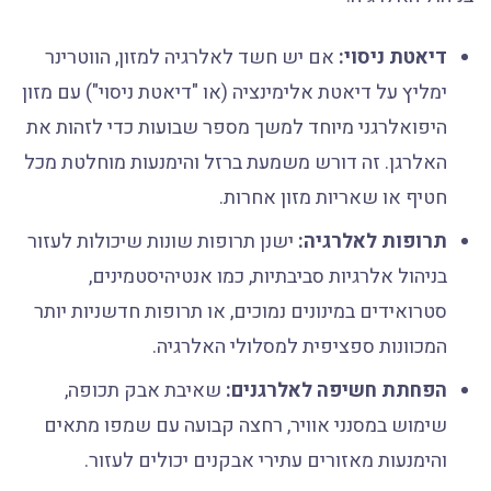
דיאטת ניסוי:
אם יש חשד לאלרגיה למזון, הווטרינר
ימליץ על דיאטת אלימינציה (או "דיאטת ניסוי") עם מזון
היפואלרגני מיוחד למשך מספר שבועות כדי לזהות את
האלרגן. זה דורש משמעת ברזל והימנעות מוחלטת מכל
חטיף או שאריות מזון אחרות.
תרופות לאלרגיה:
ישנן תרופות שונות שיכולות לעזור
בניהול אלרגיות סביבתיות, כמו אנטיהיסטמינים,
סטרואידים במינונים נמוכים, או תרופות חדשניות יותר
המכוונות ספציפית למסלולי האלרגיה.
הפחתת חשיפה לאלרגנים:
שאיבת אבק תכופה,
שימוש במסנני אוויר, רחצה קבועה עם שמפו מתאים
והימנעות מאזורים עתירי אבקנים יכולים לעזור.