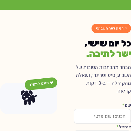
⚡ הניוזלטר השבועי
ל יום שישי,
שר לתיבה.
בחר מהכתבות הטובות של
שבוע, טיפ וטרינרי, ושאלה
מהקהילה — ב-3 דקות
❤️ חינם לתמיד
🐕
ריאה.
ם
*
ימייל
*