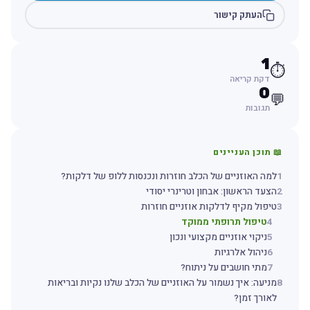
העתק קישור
1
⏱️
דקת קריאה
0
💬
תגובות
📖 תוכן העניינים
1
למה האוזניים של הכלב חוזרות ונכנסות ללופ של דלקות?
2
הצעד הראשון: אבחון וטרינרי יסודי
3
טיפול מקיף לדלקות אוזניים חוזרות
4
טיפול תרופתי ממוקד
5
ניקוי אוזניים מקצועי ונכון
6
ניהול אלרגיות
7
מתי חושבים על ניתוח?
8
מניעה: איך נשמור על האוזניים של הכלב שלנו נקיות ובריאות
לאורך זמן?