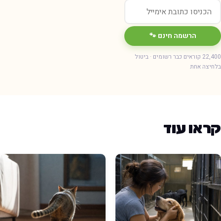
הרשמה חינם 🐾
22,400 קוראים כבר רשומים · ביטול
חיצה אחת
ראו עוד