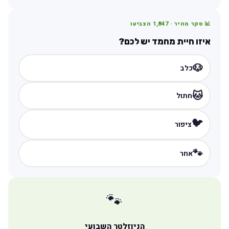
📊 סקר מהיר ·
1,847
הצביעו
איזו חיית מחמד יש לכם?
🐶
כלב
🐱
חתול
🐦
ציפור
🐾
אחר
🐾
הניוזלטר השבועי