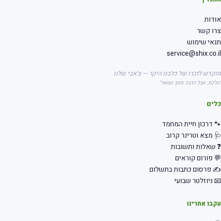
אודות
צרו קשר
תנאי שימוש
service@shix.co.il
מוקדש לזכרו של כלבנו היקר — צ'אבי שלנו
"הלכת, אבל הרבה ממך נשאר"
כלים
🐾 דרכון חיית המחמד
🩺 מצא וטרינר קרוב
❓ שאלות ותשובות
💬 פורום קוראים
✍️ פרסום כתבות בתשלום
📧 ניוזלטר שבועי
עקבו אחרינו