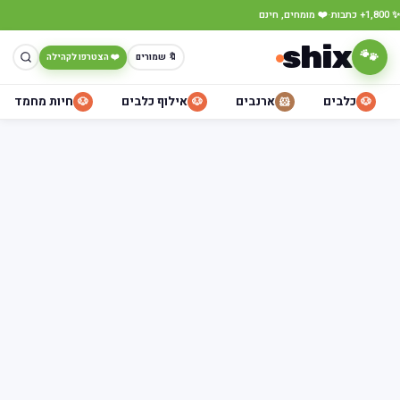
·
✨ 1,800+ כתבות
❤️ מומחים, חינם
shix
🐾
🔖 שמורים
❤️ הצטרפו לקהילה
כלבים
ארנבים
אילוף כלבים
חיות מחמד
🐶
🐶
🐹
🐶