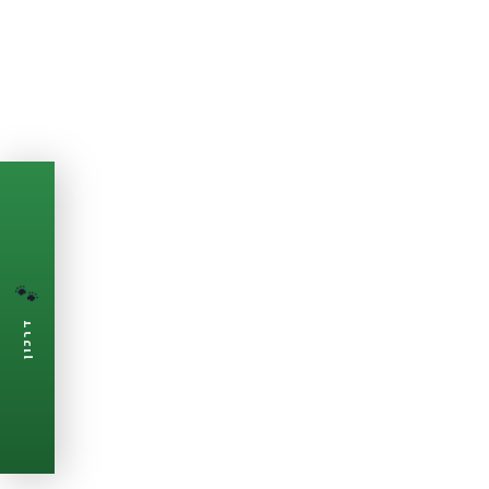
PASSPORT
🐾
הדרכון הדיגיטלי
🐾
לחיית המחמד שלך
💉
מעקב חיסונים
דרכון
🩺
תזכורות ביקורת
📋
פרופיל מלא
🆓
חינם לגמרי
צור דרכון עכשיו ←