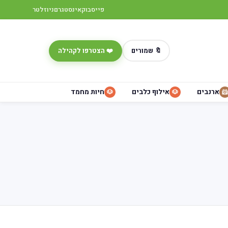
פייסבוק
אינסטגרם
ניוזלטר
🔖 שמורים
❤️ הצטרפו לקהילה
ארנבים
אילוף כלבים
חיות מחמד
🐶
🐶
🐹