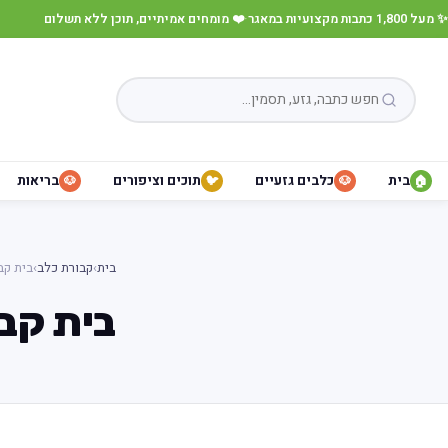
✨ מעל 1,800 כתבות מקצועיות במאגר
·
❤️ מומחים אמיתיים, תוכן ללא תשלום
בית
כלבים גזעיים
תוכים וציפורים
בריאות
🐶
🐦
🐶
🏠
בית
›
קבורת כלב
›
בית קב
בית קבר