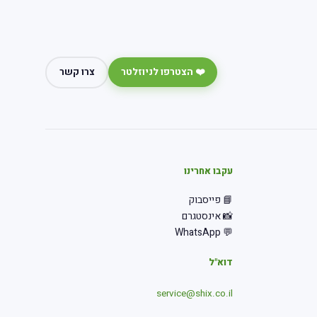
❤️ הצטרפו לניוזלטר
צרו קשר
עקבו אחרינו
📘 פייסבוק
📸 אינסטגרם
💬 WhatsApp
דוא"ל
service@shix.co.il