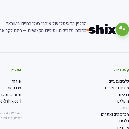
המגזין הדיגיטלי של אוהבי בעלי החיים בישראל.
shix
🐾
כתבות, מדריכים, וטיפים מקצועיים — חינם לקריאה.
קטגוריות
המגזין
כלבים גזעיים
אודות
תוכים וציפורים
צרו קשר
בריאות
תנאי שימוש
חתולים
ce@shix.co.il
דגים
מוקדש לזכרו ש
מכרסמים ואוגרים
"הלכת, אבל הרבה
כלבים
ארנבים