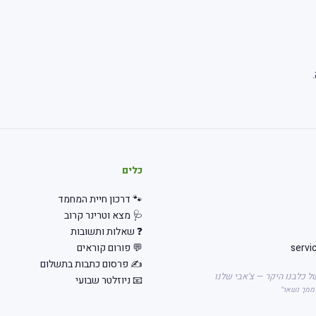
כלים
🐾 דרכון חיית המחמד
🩺 מצא וטרינר קרוב
❓ שאלות ותשובות
servi
💬 פורום קוראים
✍️ פרסום כתבות בתשלום
ל כלבנו היקר — צ'אבי שלנו
📧 ניוזלטר שבועי
 ממך נשאר"