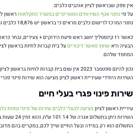
אין ספק שבראשון לציון אוהבים כלבים.
על פי
נתוני אגף השירותים הווטרינרים במשרד החקלאות
ראשון לצ
נתוני המרכז לרישום כלבים מראים כי בראשון יש 18,876 כלבים ובתל אביב 43,222 כלבים.
כאשר רז קינסטליך יושב ראש סיעת הירוקים + צעירים, נבחר כראש 
הבעיה היא
שחוץ מאשר דיבורים
על בית קברות לחיות בראשון לציו
המחמד שלהם.
נכון להיום ספטמבר 2023 אין שום בית קברות לחיות בראשון לציון וגם לא נראה שהמצע של רז קינסטליך לבחירות הקרובות כולל הבטחה להקמת בית קברות כזה.
השירות היחידי שעיריית ראשון לציון מציעה הוא שירות פינוי פגרי 
שירות פינוי פגרי בעלי חיים
עיריית ראשון לציון
מציעה לבעלי כלבים שירות של פינוי גופות כלב
השירות ניתן בתשלום אגרה של 101.14 ש"ח, והוא זמין 24 שעות ביממה, 7 ימים בשבוע.
התשלום הוא רק במידה ובעל החיים שייך לכם, במקרים בהם מדובר 