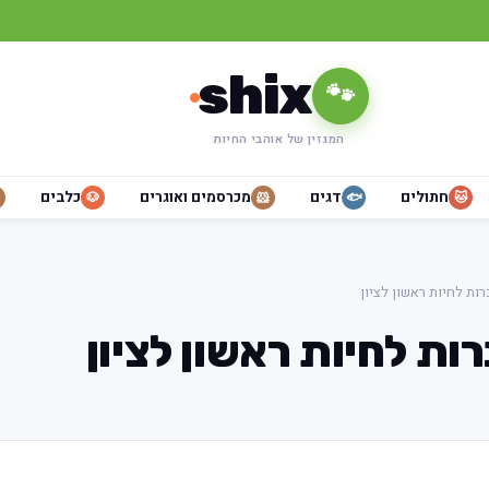
shix
🐾
המגזין של אוהבי החיות
חתולים
דגים
מכרסמים ואוגרים
כלבים
🐶
🐹
🐟
🐱
רות לחיות ראשון לציון
ות לחיות ראשון לציון