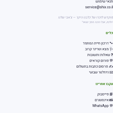
תנאי שימוש
service@shix.co.il
מוקדש לזכרו של כלבנו היקר — צ'אבי שלנו
"הלכת, אבל הרבה ממך נשאר"
כלים
🐾 דרכון חיית המחמד
🩺 מצא וטרינר קרוב
❓ שאלות ותשובות
💬 פורום קוראים
✍️ פרסום כתבות בתשלום
📧 ניוזלטר שבועי
עקבו אחרינו
📘 פייסבוק
📸 אינסטגרם
💬 WhatsApp