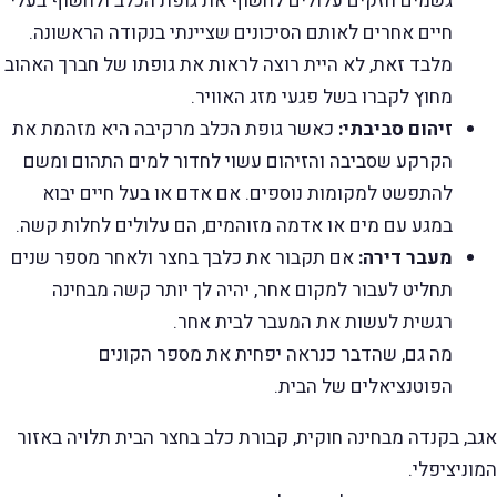
גשמים חזקים עלולים לחשוף את גופת הכלב ולחשוף בעלי
חיים אחרים לאותם הסיכונים שציינתי בנקודה הראשונה.
מלבד זאת, לא היית רוצה לראות את גופתו של חברך האהוב
מחוץ לקברו בשל פגעי מזג האוויר.
זיהום סביבתי:
כאשר גופת הכלב מרקיבה היא מזהמת את
הקרקע שסביבה והזיהום עשוי לחדור למים התהום ומשם
להתפשט למקומות נוספים. אם אדם או בעל חיים יבוא
במגע עם מים או אדמה מזוהמים, הם עלולים לחלות קשה.
מעבר דירה:
אם תקבור את כלבך בחצר ולאחר מספר שנים
תחליט לעבור למקום אחר, יהיה לך יותר קשה מבחינה
רגשית לעשות את המעבר לבית אחר.
מה גם, שהדבר כנראה יפחית את מספר הקונים
הפוטנציאלים של הבית.
אגב, בקנדה מבחינה חוקית, קבורת כלב בחצר הבית תלויה באזור
המוניציפלי.