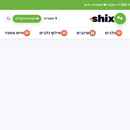
·
✨ 1,800+ כתבות
❤️ מומחים, חינם
shix
🐾
🔖 שמורים
❤️ הצטרפו לקהילה
כלבים
ארנבים
אילוף כלבים
חיות מחמד
🐶
🐶
🐹
🐶