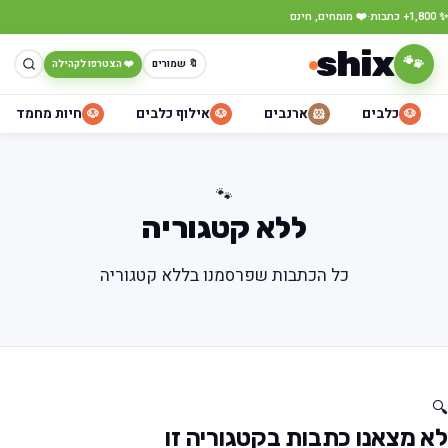
·
✨ 1,800+ כתבות
❤️ מומחים, חינם
shix
🐾
🔖 שמורים
❤️ הצטרפו לקהילה
כלבים
ארנבים
אילוף כלבים
חיות מחמד
🐶
🐶
🐹
🐶
🐾
ללא קטגוריה
כל הכתבות שפרסמנו בללא קטגוריה
🔍
לא מצאנו כתבות בקטגוריה זו