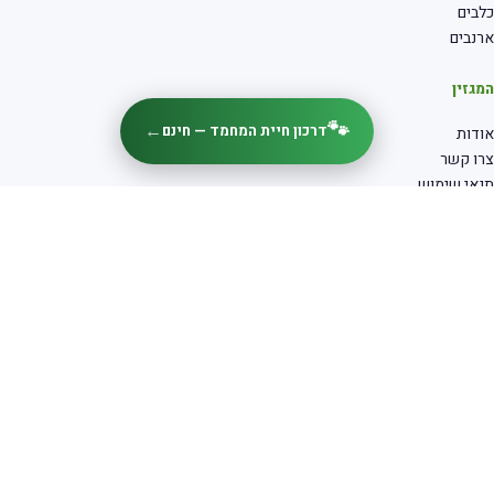
כלבים
ארנבים
המגזין
🐾
←
דרכון חיית המחמד — חינם
אודות
צרו קשר
תנאי שימוש
service@shix.co.il
מוקדש לזכרו של כלבנו היקר — צ'אבי שלנו
"הלכת, אבל הרבה ממך נשאר"
כלים
🐾 דרכון חיית המחמד
🩺 מצא וטרינר קרוב
❓ שאלות ותשובות
💬 פורום קוראים
✍️ פרסום כתבות בתשלום