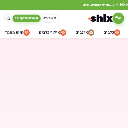
·
✨ 1,800+ כתבות
❤️ מומחים, חינם
shix
🐾
🔖 שמורים
❤️ הצטרפו לקהילה
כלבים
ארנבים
אילוף כלבים
חיות מחמד
🐶
🐶
🐹
🐶