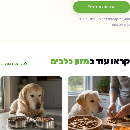
הרשמה חינם 🐾
22,400 קוראים כבר רשומים · ביטול
בלחיצה אחת
קראו עוד ב
מזון כלבים
לכל הכתבות ←