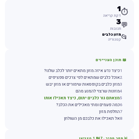
1
⏱️
דקת קריאה
3
💬
תגובות
מזון כלבים
📂
קטגוריה
📖 תוכן העניינים
1
כיצד נדע איזה מזון מתאים יותר לכלב שלנו?
2
אוכל כלבים שמתאים לפי צרכים ספציפים
3
מזון כלבים בקופסאות שימורים או מזון יבש
4
מזונות שרצוי להמנע מהם
5
מצאתם גור כלבים יתום, כיצד תאכילו אותו
6
כמה פעמים ומתי מאכילים את הכלב?
7
החלפת מזון
8
אל תאכילו את כלבכם מן השולחן
📊 סקר מהיר ·
1,847
הצביעו