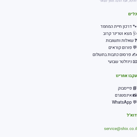
"הלכת, אבל הרבה ממך נשאר"
כלים
🐾 דרכון חיית המחמד
🩺 מצא וטרינר קרוב
❓ שאלות ותשובות
💬 פורום קוראים
✍️ פרסום כתבות בתשלום
📧 ניוזלטר שבועי
עקבו אחרינו
📘 פייסבוק
📸 אינסטגרם
💬 WhatsApp
דוא"ל
service@shix.co.il