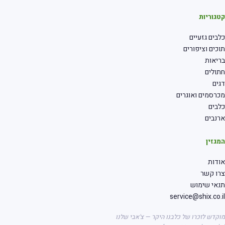
קטגוריות
כלבים גזעיים
תוכים וציפורים
בריאות
חתולים
דגים
מכרסמים ואוגרים
כלבים
ארנבים
המגזין
אודות
צרו קשר
תנאי שימוש
service@shix.co.il
מוקדש לזכרו של כלבנו היקר — צ'אבי שלנו