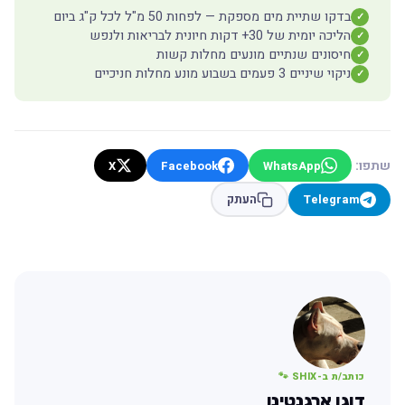
בדקו שתיית מים מספקת — לפחות 50 מ"ל לכל ק"ג ביום
✓
הליכה יומית של 30+ דקות חיונית לבריאות ולנפש
✓
חיסונים שנתיים מונעים מחלות קשות
✓
ניקוי שיניים 3 פעמים בשבוע מונע מחלות חניכיים
✓
שתפו:
X
Facebook
WhatsApp
Telegram
העתק
כותב/ת ב-SHIX 🐾
דוגו ארגנטינו