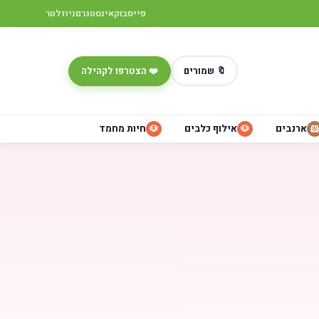
פייסבוק
אינסטגרם
ניוזלטר
🔖 שמורים
❤️ הצטרפו לקהילה
ארנבים
אילוף כלבים
חיות מחמד
🐶
🐶
🐹