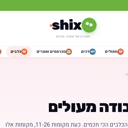
shix
🐾
המגזין של אוהבי החיות
חתולים
דגים
מכרסמים ואוגרים
כלבים
🐶
🐹
🐟
🐱
ם…
ודה מעולים
להלן המשך רשימת הכלבים הכי חכמים. כעת מקומות 11-26, מקומות אלו