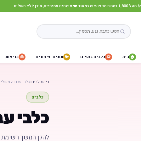
✨ מעל 1,800 כתבות מקצועיות במאגר
·
❤️ מומחים אמיתיים, תוכן ללא תשלום
בית
כלבים גזעיים
תוכים וציפורים
בריאות
🐶
🐦
🐶
🏠
בית
›
כלבים
›
כלבי עבודה מעולי
כלבים
כלבי עב