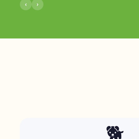
›
‹
🐕