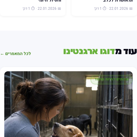
ומאושרת לכלב
והטיול היומי
📅 22.01.2026 · ⏱️ 1 דק׳
📅 22.01.2026 · ⏱️ 1 דק׳
עוד מ
דוגו ארגנטינו
לכל המאמרים ←
שרותים לחיות מחמד