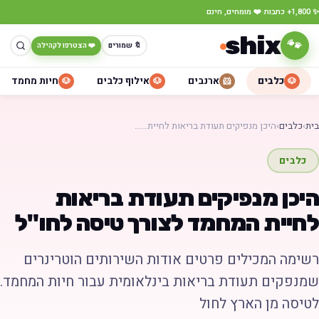
·
✨ 1,800+ כתבות
❤️ מומחים, חינם
shix
🐾
🔖 שמורים
❤️ הצטרפו לקהילה
כלבים
ארנבים
אילוף כלבים
חיות מחמד
🐶
🐶
🐹
🐶
בית
›
כלבים
›
היכן מנפיקים תעודת בריאות לחיית……
כלבים
היכן מנפיקים תעודת בריאות
לחיית המחמד לצורך טיסה לחו"ל
רשימה המכילים פרטים אודות השירותים הוטרינרים
שמנפקים תעודת בריאות בינלאומית עבור חיות המחמד.
לטיסה מן הארץ לחול