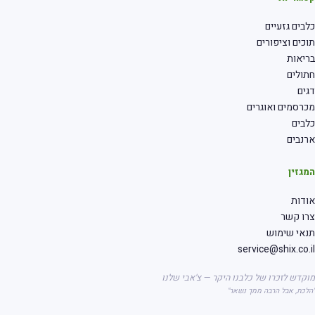
כלבים גזעיים
תוכים וציפורים
בריאות
חתולים
דגים
מכרסמים ואוגרים
כלבים
ארנבים
המגזין
אודות
צרו קשר
תנאי שימוש
service@shix.co.il
מוקדש לזכרו של כלבנו היקר — צ'אבי שלנו
"הלכת, אבל הרבה ממך נשאר"