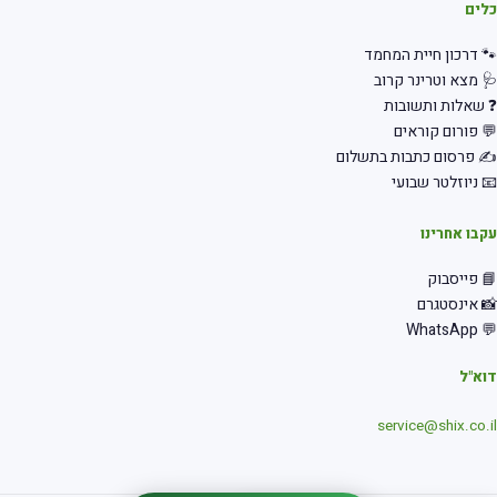
כלים
🐾 דרכון חיית המחמד
🩺 מצא וטרינר קרוב
❓ שאלות ותשובות
💬 פורום קוראים
✍️ פרסום כתבות בתשלום
📧 ניוזלטר שבועי
עקבו אחרינו
📘 פייסבוק
📸 אינסטגרם
💬 WhatsApp
דוא"ל
service@shix.co.il