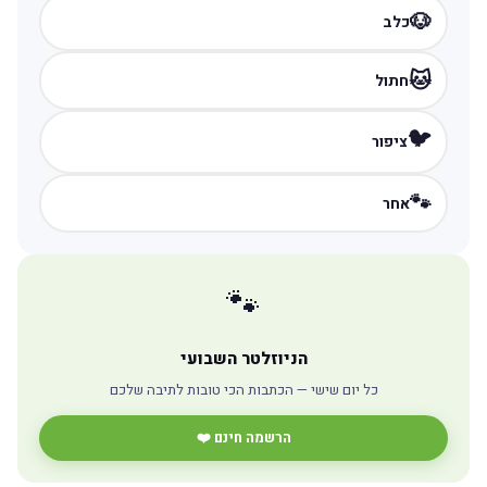
🐶
כלב
🐱
חתול
🐦
ציפור
🐾
אחר
🐾
הניוזלטר השבועי
כל יום שישי — הכתבות הכי טובות לתיבה שלכם
הרשמה חינם ❤️