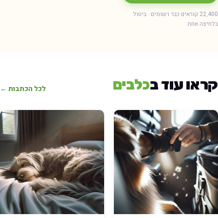
22,400 קוראים כבר רשומים · ביטול
בלחיצה אחת
קראו עוד ב
כלבים
לכל הכתבות ←