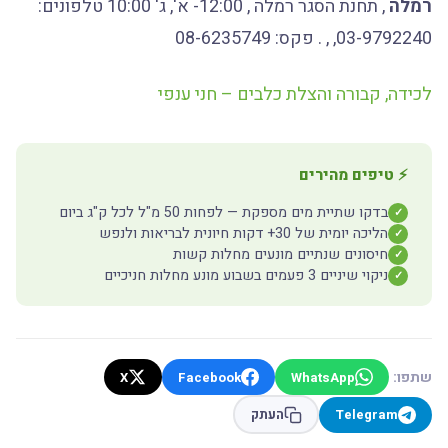
רמלה
, תחנת הסגר רמלה , 12:00- א', ג' 10:00 טלפונים:
03-9792240, , . פקס: 08-6235749
לכידה, קבורה והצלת כלבים – חני ענפי
⚡ טיפים מהירים
בדקו שתיית מים מספקת — לפחות 50 מ"ל לכל ק"ג ביום
✓
הליכה יומית של 30+ דקות חיונית לבריאות ולנפש
✓
חיסונים שנתיים מונעים מחלות קשות
✓
ניקוי שיניים 3 פעמים בשבוע מונע מחלות חניכיים
✓
שתפו:
X
Facebook
WhatsApp
Telegram
העתק