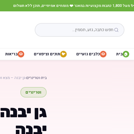
✨ מעל 1,800 כתבות מקצועיות במאגר
·
❤️ מומחים אמיתיים, תוכן ללא תשלום
בית
כלבים גזעיים
תוכים וציפורים
בריאות
🐶
🐦
🐶
🏠
בית
›
וטרינרים
›
גן יבנה – מצא ו
וטרינרים
גן יבנה
יבנה