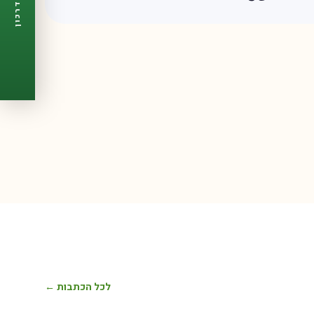
דרכון
🩺
תזכורות ביקורת
📋
פרופיל מלא
🆓
חינם לגמרי
צור דרכון עכשיו ←
לכל הכתבות ←