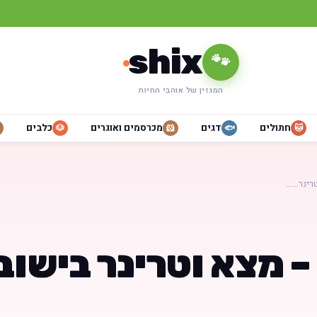
shix
🐾
המגזין של אוהבי החיות
חתולים
דגים
מכרסמים ואוגרים
כלבים
🐶
🐹
🐟
🐱
טרינר……
 – מצא וטרינר בישוב 