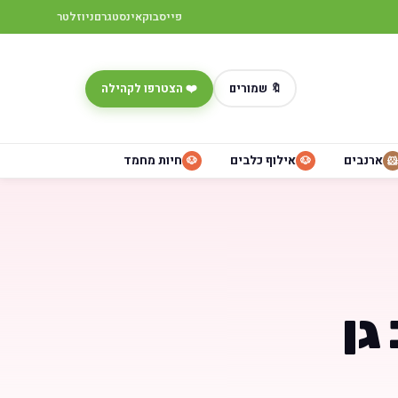
פייסבוק
אינסטגרם
ניוזלטר
🔖 שמורים
❤️ הצטרפו לקהילה
ארנבים
אילוף כלבים
חיות מחמד
🐶
🐶
🐹
גן