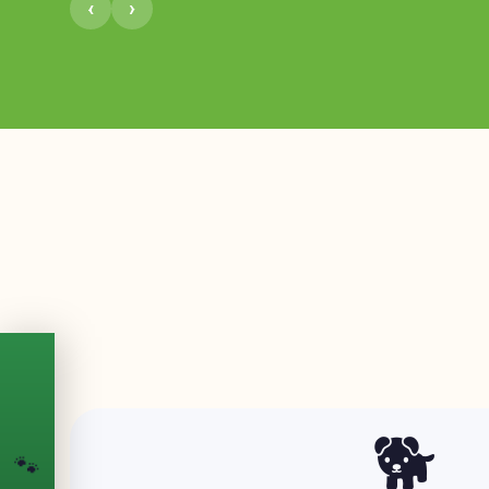
›
‹
PASSPORT
🐾
🐕
הדרכון הדיגיטלי
לחיית המחמד שלך
🐾
💉
מעקב חיסונים