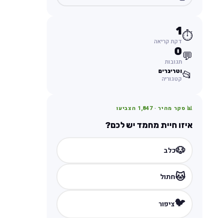
1
⏱️
דקת קריאה
0
💬
תגובות
וטרינרים
📂
קטגוריה
📊 סקר מהיר ·
1,847
הצביעו
איזו חיית מחמד יש לכם?
🐶
כלב
🐱
חתול
🐦
ציפור