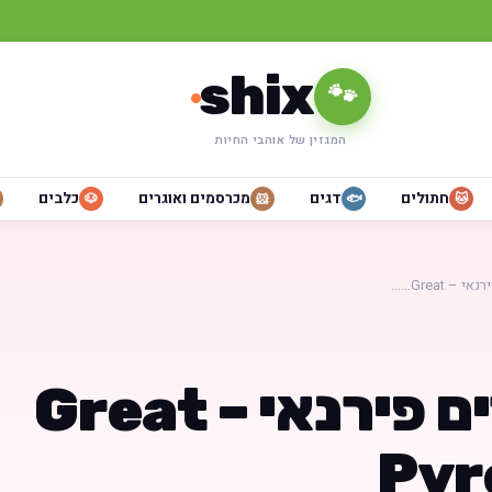
shix
🐾
המגזין של אוהבי החיות
חתולים
דגים
מכרסמים ואוגרים
כלבים
🐶
🐹
🐟
🐱
 – Great……
כלב הרים פירנאי – Great
Pyr