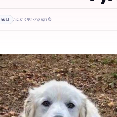
⏱️ דקת קריאה
💬 0 תגובות
שמו