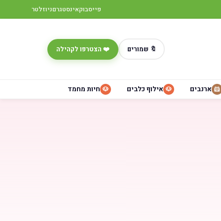
פייסבוק
אינסטגרם
ניוזלטר
🔖 שמורים
❤️ הצטרפו לקהילה
ארנבים
אילוף כלבים
חיות מחמד
🐶
🐶
🐹