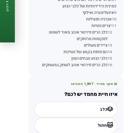
דרכון
🩺
תזכורות ביקורת
8
מידת הידידותיות של כלבי הגזע
📋
9
אינטליגנציה ואילוף
פרופיל מלא
10
אנרגיה ופעילות
🆓
חינם לגמרי
11
יצרים ונטיות
צור דרכון עכשיו ←
12
כלב הרים פירנאי אוהב מאוד לשוטט
למקומות מרוחקים
13
ציידים מעולים
14
הם פחות בקטע של נשיכות
15
כלבי הגזע נובחים המון
16
כלב הרים פירנאי אוהב לשחק במשחקים
📊 סקר מהיר ·
1,847
הצביעו
איזו חיית מחמד יש לכם?
🐶
כלב
🐱
חתול