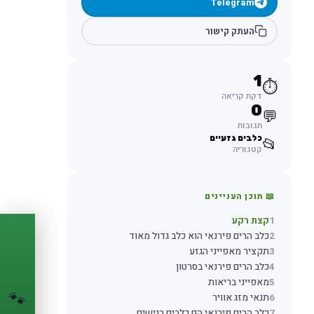
Telegram
העתק קישור
1
⏱️
דקת קריאה
0
💬
תגובות
כלבים גזעיים
📂
קטגוריה
📖 תוכן העניינים
1
קצת רקע
2
כלב הרים פירנאי הוא כלב גדול מאוד
PASSPORT
🐾
3
תקציר מאפייני הגזע
4
כלב הרים פירנאי בסרטון
הדרכון הדיגיטלי
5
מאפייני בריאות
לחיית המחמד שלך
🐾
6
תנאי מזג אוויר
💉
מעקב חיסונים
7
כלב הרים פירנאי הם כלבים רגישים