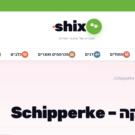
shix
🐾
המגזין של אוהבי החיות
חתולים
דגים
מכרסמים ואוגרים
כלבים
🐶
🐹
🐟
🐱
…
Schippe