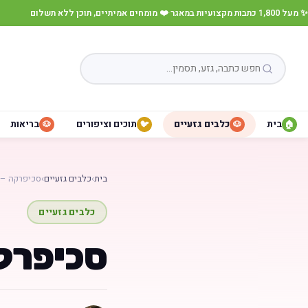
✨ מעל 1,800 כתבות מקצועיות במאגר
·
❤️ מומחים אמיתיים, תוכן ללא תשלום
בית
כלבים גזעיים
תוכים וציפורים
בריאות
🐶
🐦
🐶
🏠
בית
›
כלבים גזעיים
›
סכיפרקה – Schipperke
כלבים גזעיים
סכיפרקה – rke