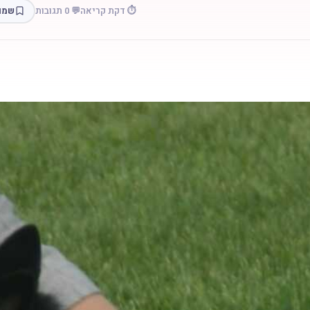
⏱️ דקת קריאה
💬 0 תגובות
שמו