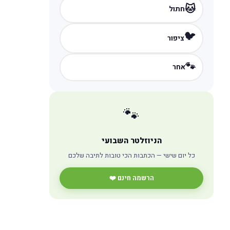
🐱
חתול
🐦
ציפור
🐾
אחר
🐾
הניוזלטר השבועי
כל יום שישי — הכתבות הכי טובות לתיבה שלכם
הרשמה חינם ❤️