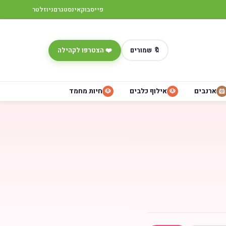
פייסבוק
אינסטגרם
ניוזלטר
🔖 שמורים
❤️ הצטרפו לקהילה
ארנבים
אילוף כלבים
חיות מחמד
🐶
🐶
🐹