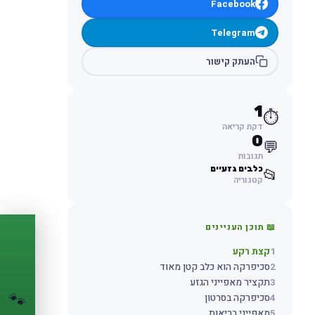
Facebook
Telegram
העתק קישור
1
⏱️
דקת קריאה
0
💬
תגובות
כלבים גזעיים
📂
קטגוריה
📖 תוכן העניינים
PASSPORT
🐾
1
קצת רקע
2
סכיפרקה הוא כלב קטן מאוד
הדרכון הדיגיטלי
3
תקציר מאפייני הגזע
לחיית המחמד שלך
🐾
4
סכיפרקה בסרטון
💉
מעקב חיסונים
5
מאפייני בריאות