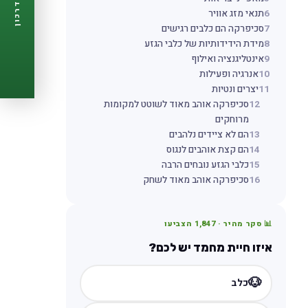
דרכון
🩺
6
תנאי מזג אוויר
תזכורות ביקורת
7
סכיפרקה הם כלבים רגישים
📋
פרופיל מלא
8
מידת הידידותיות של כלבי הגזע
🆓
חינם לגמרי
9
אינטליגנציה ואילוף
צור דרכון עכשיו ←
10
אנרגיה ופעילות
11
יצרים ונטיות
12
סכיפרקה אוהב מאוד לשוטט למקומות
מרוחקים
13
הם לא ציידים נלהבים
14
הם קצת אוהבים לנגוס
15
כלבי הגזע נובחים הרבה
16
סכיפרקה אוהב מאוד לשחק
📊 סקר מהיר ·
1,847
הצביעו
איזו חיית מחמד יש לכם?
🐶
כלב