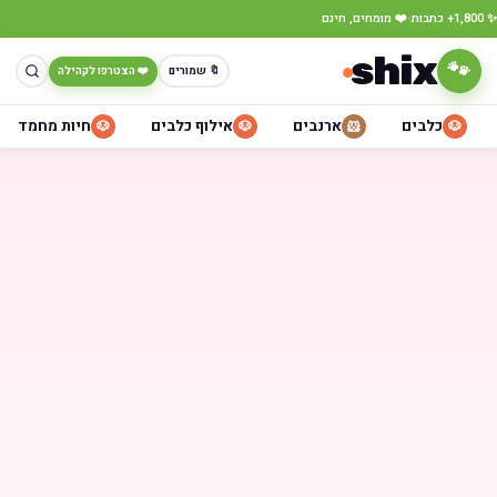
·
✨ 1,800+ כתבות
❤️ מומחים, חינם
shix
🐾
🔖 שמורים
❤️ הצטרפו לקהילה
כלבים
ארנבים
אילוף כלבים
חיות מחמד
🐶
🐶
🐹
🐶