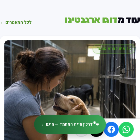
עוד מ
דוגו ארגנטינו
לכל המאמרים ←
שרותים לחיות מחמד
🐾
←
דרכון חיית המחמד — חינם