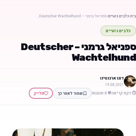
בית
›
כלבים גזעיים
›
ספניאל גרמני – Deutscher Wachtelhund…
כלבים גזעיים
ספניאל גרמני – Deutscher
Wachtelhund
דוגו ארגנטינו
19.08.2021
⏱️ דקת קריאה
💬 0 תגובות
שמור לאחר כך
0
לייק