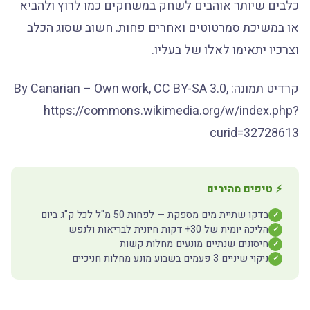
כלבים שיותר אוהבים לשחק במשחקים כמו לרוץ ולהביא
או במשיכת סמרטוטים ואחרים פחות. חשוב שסוג הכלב
וצרכיו יתאימו לאלו של בעליו.
קרדיט תמונה: By Canarian – Own work, CC BY-SA 3.0,
https://commons.wikimedia.org/w/index.php?
curid=32728613
⚡ טיפים מהירים
בדקו שתיית מים מספקת — לפחות 50 מ"ל לכל ק"ג ביום
✓
הליכה יומית של 30+ דקות חיונית לבריאות ולנפש
✓
חיסונים שנתיים מונעים מחלות קשות
✓
ניקוי שיניים 3 פעמים בשבוע מונע מחלות חניכיים
✓