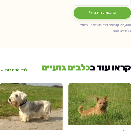
הרשמה חינם 🐾
22,400 קוראים כבר רשומים · ביטול
בלחיצה אחת
קראו עוד ב
כלבים גזעיים
לכל הכתבות ←