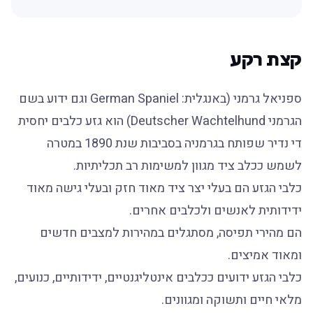
קצת רקע
ספניאל גרמני (באנגלית: German Spaniel וגם ידוע בשם
הגרמני Deutscher Wachtelhund) הוא גזע כלבים יחסית
די נדיר שפותח בגרמניה בסביבות שנת 1890 במטרה
לשמש ככלב ציד מגוון למשימות רב תכליתיות.
כלבי הגזע הם בעלי יצר ציד מאוד חזק ובעלי גישה מאוד
ידידותית לאנשים ולכלבים אחרים.
הם מהירי תפיסה, מסתגלים במהירות למצבים חדשים
ומאוד אמיצים.
כלבי הגזע ידועים ככלבים אינטליגנטיים, ידידותיים, כנועים,
מלאי חיים ותשוקה ומגוונים.