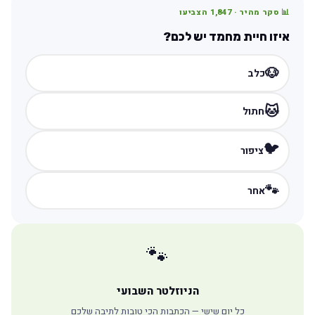
📊 סקר מהיר ·
1,847
הצביעו
איזו חיית מחמד יש לכם?
🐶
כלב
🐱
חתול
🐦
ציפור
🐾
אחר
🐾
הניוזלטר השבועי
כל יום שישי — הכתבות הכי טובות לתיבה שלכם