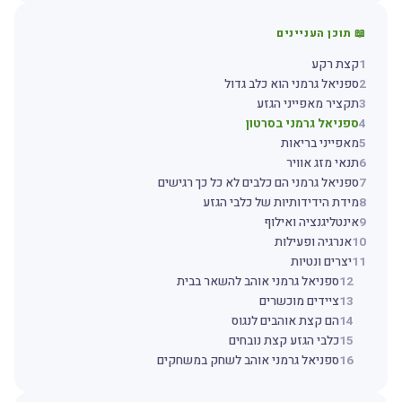
📖 תוכן העניינים
1
קצת רקע
2
ספניאל גרמני הוא כלב גדול
3
תקציר מאפייני הגזע
4
ספניאל גרמני בסרטון
5
מאפייני בריאות
6
תנאי מזג אוויר
7
ספניאל גרמני הם כלבים לא כל כך רגישים
8
מידת הידידותיות של כלבי הגזע
9
אינטליגנציה ואילוף
10
אנרגיה ופעילות
11
יצרים ונטיות
12
ספניאל גרמני אוהב להשאר בבית
13
ציידים מוכשרים
14
הם קצת אוהבים לנגוס
15
כלבי הגזע קצת נובחים
16
ספניאל גרמני אוהב לשחק במשחקים