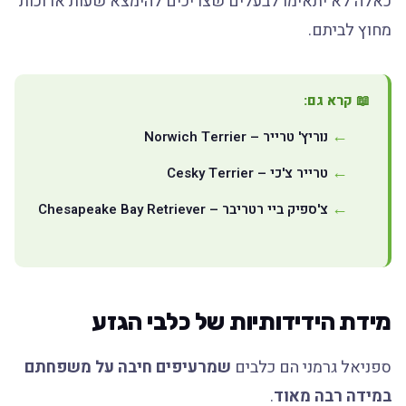
כאלה לא יתאימו לבעלים שצריכים להימצא שעות ארוכות
מחוץ לביתם.
📖 קרא גם:
נוריץ' טרייר – Norwich Terrier
טרייר צ'כי – Cesky Terrier
צ'ספיק ביי רטריבר – Chesapeake Bay Retriever
מידת הידידותיות של כלבי הגזע
ספניאל גרמני הם כלבים
שמרעיפים חיבה על משפחתם
במידה רבה מאוד
.