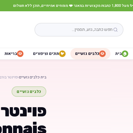
✨ מעל 1,800 כתבות מקצועיות במאגר
·
❤️ מומחים אמיתיים, תוכן ללא תשלום
בית
כלבים גזעיים
תוכים וציפורים
בריאות
🐶
🐦
🐶
🏠
בית
›
כלבים גזעיים
›
פוינטר בורבונאיס 
כלבים גזעיים
nnais