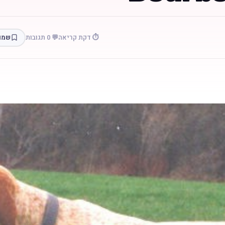
⏱️ דקת קריאה
💬 0 תגובות
שמו