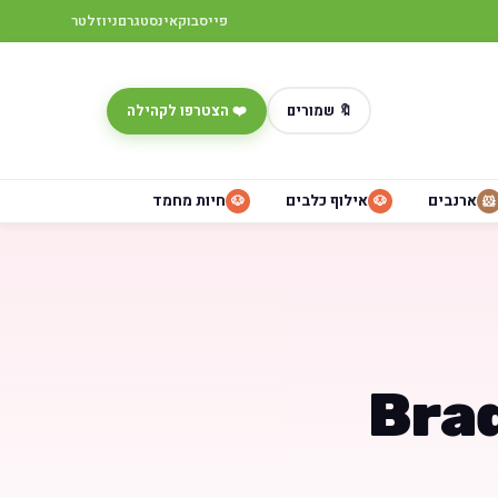
פייסבוק
אינסטגרם
ניוזלטר
🔖 שמורים
❤️ הצטרפו לקהילה
ארנבים
אילוף כלבים
חיות מחמד
🐶
🐶
🐹
– Braque du