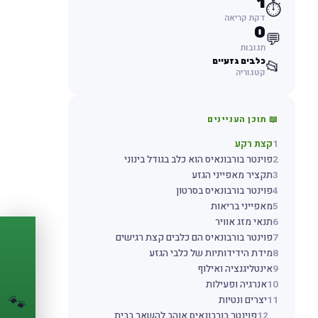
1
⏱️
דקת קריאה
0
💬
תגובות
כלבים גזעיים
📂
קטגוריה
📖 תוכן העניינים
1
קצת רקע
2
פוינטר בורבונאיס הוא כלב בגודל בינוני
3
תקציר מאפייני הגזע
4
פוינטר בורבונאיס בסרטון
5
מאפייני בריאות
6
תנאי מזג אוויר
7
פוינטר בורבונאיס הם כלבים קצת רגישים
PASSPORT
🐾
8
מידת הידידותיות של כלבי הגזע
9
אינטליגנציה ואילוף
הדרכון הדיגיטלי
10
אנרגיה ופעילות
לחיית המחמד שלך
🐾
11
יצרים ונטיות
💉
מעקב חיסונים
12
פוינטר בורבונאיס אוהב להשאר בבית