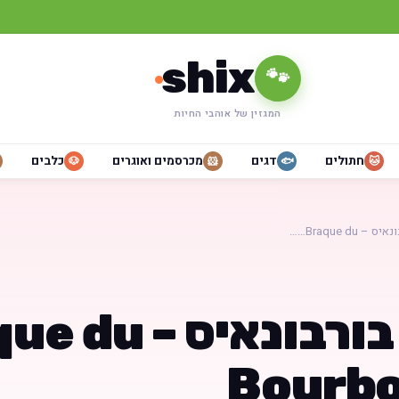
shix
🐾
המגזין של אוהבי החיות
חתולים
דגים
מכרסמים ואוגרים
כלבים
🐶
🐹
🐟
🐱
– Braque du……
פוינטר בורבונאיס 
Bourbo