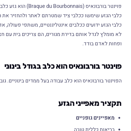
פוינטר בורבונאיס (Braque du Bourbonnais) הוא גזע כלבים שמקורו בצרפת ונחשב כגזע כלבים עתיק.
כלבי הגזע שימשו ככלבי ציד שמטרתם לאתר ולהחזיר את ה
כלבי הגזע ידועים ככלבים אינטליגנטיים, משתפי פעולה, אדיב
לא מומלץ לגדל אותם בדירת מגורים, הם צריכים בית עם חצ
ופחות לאדם בודד.
פוינטר בורבונאיס הוא כלב בגודל בינוני
הפוינטר בורבונאיס הוא כלב עבודה בעל ממדים בינוניים. גובהו 46 עד 58 סנטימטר ומשקלו 16 עד 25 קילו
תקציר מאפייני הגזע
מאפיינים גופניים
בריאות כללית טובה