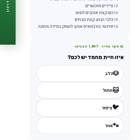
דרכון
🩺
13
ציידים מוכשרים
תזכורות ביקורת
14
הם קצת אוהבים לנגוס
📋
פרופיל מלא
15
כלבי הגזע קצת נובחים
🆓
חינם לגמרי
16
פוינטר בורבונאיס אוהב לשחק במידה מתונה
צור דרכון עכשיו ←
📊 סקר מהיר ·
1,847
הצביעו
איזו חיית מחמד יש לכם?
🐶
כלב
🐱
חתול
🐦
ציפור
🐾
אחר