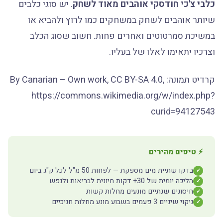
כלבי צ'כי חודסקי אוהבים מאוד לשחק
. יש סוגי כלבים
שיותר אוהבים לשחק במשחקים כמו לרוץ ולהביא או
במשיכת סמרטוטים ואחרים פחות. חשוב שסוג הכלב
וצרכיו יתאימו לאלו של בעליו.
קרדיט תמונה: By Canarian – Own work, CC BY-SA 4.0,
https://commons.wikimedia.org/w/index.php?
curid=94127543
⚡ טיפים מהירים
בדקו שתיית מים מספקת — לפחות 50 מ"ל לכל ק"ג ביום
✓
הליכה יומית של 30+ דקות חיונית לבריאות ולנפש
✓
חיסונים שנתיים מונעים מחלות קשות
✓
ניקוי שיניים 3 פעמים בשבוע מונע מחלות חניכיים
✓