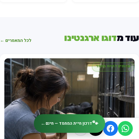
עוד מ
דוגו ארגנטינו
לכל המאמרים ←
שרותים לחיות מחמד
🐾
←
דרכון חיית המחמד — חינם