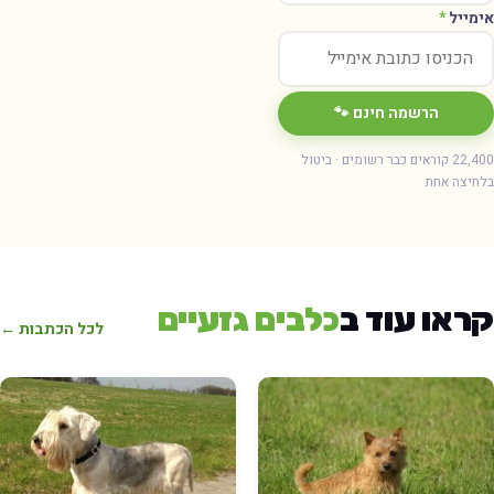
אימייל
*
הרשמה חינם 🐾
22,400 קוראים כבר רשומים · ביטול
בלחיצה אחת
קראו עוד ב
כלבים גזעיים
לכל הכתבות ←