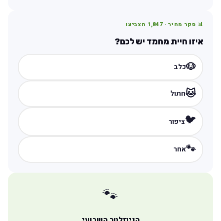
📊 סקר מהיר ·
1,847
הצביעו
איזו חיית מחמד יש לכם?
🐶
כלב
🐱
חתול
🐦
ציפור
🐾
אחר
🐾
הניוזלטר השבועי