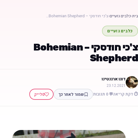
בית
›
כלבים גזעיים
›
צ'כי חודסקי – Bohemian Shepherd…
כלבים גזעיים
צ'כי חודסקי – Bohemian
Shepherd
דוגו ארגנטינו
23.12.2021
⏱️ דקת קריאה
💬 0 תגובות
שמור לאחר כך
0
לייק