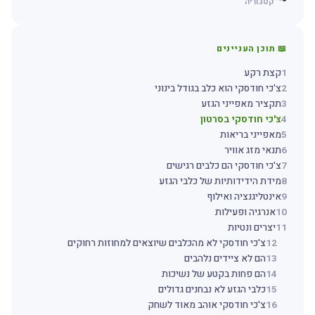
קטגוריה
📖 תוכן העניינים
1
קצת רקע
2
צ'כי חודסקי הוא כלב בגודל בינוני
3
תקציר מאפייני הגזע
4
צ'כי חודסקי בסרטון
5
מאפייני בריאות
6
תנאי מזג אוויר
7
צ'כי חודסקי הם כלבים רגישים
8
מידת הידידותיות של כלבי הגזע
9
אינטליגנציה ואילוף
10
אנרגיה ופעילות
11
יצרים ונטיות
12
צ'כי חודסקי לא מהכלבים שיוצאים למחוזות רחוקים
13
הם לא ציידים נלהבים
14
הם פחות בקטע של נשיכות
15
כלבי הגזע לא נבחנים גדולים
16
צ'כי חודסקי אוהב מאוד לשחק