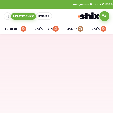
·
✨ 1,800+ כתבות
❤️ מומחים, חינם
shix
🐾
🔖 שמורים
❤️ הצטרפו לקהילה
כלבים
ארנבים
אילוף כלבים
חיות מחמד
🐶
🐶
🐹
🐶