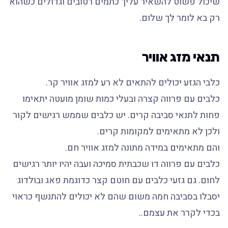
שיכול פשוט להשאיר עליך כתמים רטובים וגדולים כשהוא
רק בא לומר לך שלום.
תנאי מזג אוויר
כלבי הגזע יכולים להתאים לא רע למזג אוויר קר.
כלבים עם פרווה קצרה ובעלי כמות שומן מועטה יתאימו
פחות לתנאי סביבה קרים. יש כלבים שממש רגישים לקור
ולכן לא מתאימים למקומות קרים.
והם מתאימים במידה מתונה למזג אוויר חם.
כלבים עם פרווה דו שכבתית סמיכה ועבה יהיו יותר רגישים
לחום. גם גזעי כלבים עם חוטם קצר כדוגמת פאג ובולדוג
יסבלו בסביבה חמה משום שהם לא יכולים להתנשף כראוי
בכדי לקרר את עצמם..