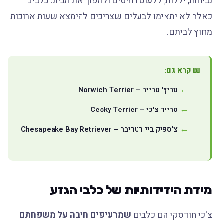
נביחות, יללות, ללעוס רהיטים ולהפוך את הבית. כלבים
כאלה לא יתאימו לבעלים שצריכים להימצא שעות ארוכות
מחוץ לביתם.
📖 קרא גם:
נוריץ' טרייר – Norwich Terrier
טרייר צ'כי – Cesky Terrier
צ'ספיק ביי רטריבר – Chesapeake Bay Retriever
מידת הידידותיות של כלבי הגזע
צ'כי חודסקי הם כלבים
שמרעיפים חיבה על משפחתם