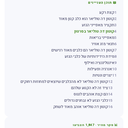
📖 תוכן העניינים
1
קצת רקע
2
קוטון דה טוליאר הוא כלב קטן מאוד
3
תקציר מאפייני הגזע
4
קוטון דה טוליאר בסרטון
5
מאפייני בריאות
6
תנאי מזג אוויר
7
קוטון דה טוליאר הם כלבים מאוד רגישים
8
מידת הידידותיות של כלבי הגזע
9
אינטליגנציה ואילוף
10
אנרגיה ופעילות
11
יצרים ונטיות
12
קוטון דה טוליאר לא מהכלבים שיוצאים למחוזות רחוקים
13
ציד זה לא הקטע שלהם
14
הם קצת אוהבים לנגוס
15
כלבי הגזע לא נבחנים גדולים
16
קוטון דה טוליאר אוהב מאוד לשחק
📊 סקר מהיר ·
1,847
הצביעו