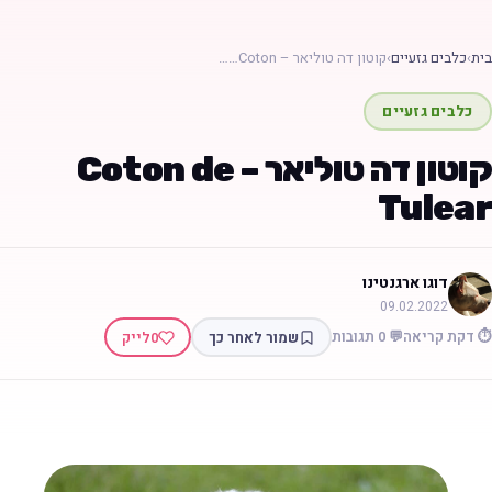
בית
›
כלבים גזעיים
›
קוטון דה טוליאר – Coton……
כלבים גזעיים
קוטון דה טוליאר – Coton de
Tulear
דוגו ארגנטינו
09.02.2022
⏱️ דקת קריאה
💬 0 תגובות
שמור לאחר כך
0
לייק