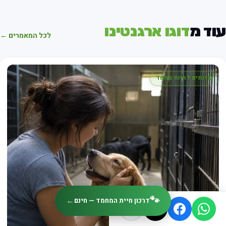
עוד מ
דוגו ארגנטינו
לכל המאמרים ←
שרותים לחיות מחמד
🐾
←
דרכון חיית המחמד — חינם