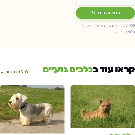
הרשמה חינם 🐾
22,400 קוראים כבר רשומים · ביטול
בלחיצה אחת
קראו עוד ב
כלבים גזעיים
לכל הכתבות ←
כלבים גזעיים