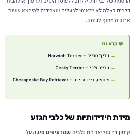
הרסנית של נביחות, יללות, ללעוס רהיטים ולהפוך את הבית.
כלבים כאלה לא יתאימו לבעלים שצריכים להימצא שעות
ארוכות מחוץ לביתם.
📖 קרא גם:
נוריץ' טרייר – Norwich Terrier
טרייר צ'כי – Cesky Terrier
צ'ספיק ביי רטריבר – Chesapeake Bay Retriever
מידת הידידותיות של כלבי הגזע
קוטון דה טוליאר הם כלבים
שמרעיפים חיבה על