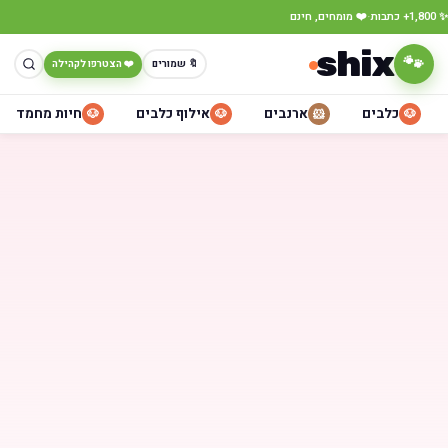
·
✨ 1,800+ כתבות
❤️ מומחים, חינם
shix
🐾
🔖 שמורים
❤️ הצטרפו לקהילה
כלבים
ארנבים
אילוף כלבים
חיות מחמד
🐶
🐶
🐹
🐶