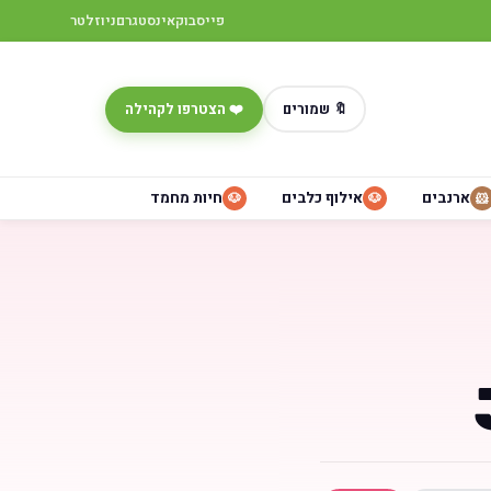
פייסבוק
אינסטגרם
ניוזלטר
🔖 שמורים
❤️ הצטרפו לקהילה
ארנבים
אילוף כלבים
חיות מחמד
🐶
🐶
🐹