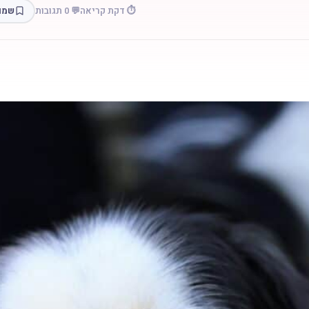
⏱️ דקת קריאה
💬 0 תגובות
שמו