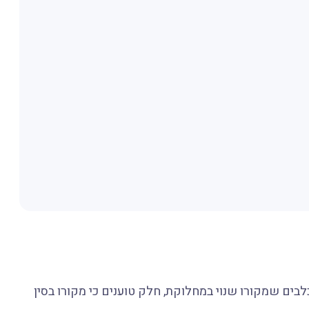
פני (באנגלית: Japanese Chin) הוא גזע כלבים שמקורו שנוי במחלוקת, חלק טוענים כי מקורו בסין