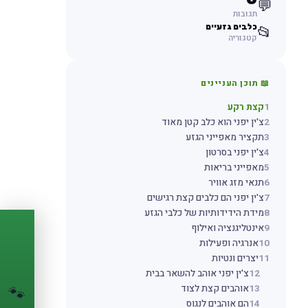
💬
תגובות
כלבים גזעיים
📂
קטגוריה
📖 תוכן העניינים
1
קצת רקע
2
צ'ין יפני הוא כלב קטן מאוד
3
תקציר מאפייני הגזע
4
צ'ין יפני בסרטון
5
מאפייני בריאות
6
תנאי מזג אוויר
7
צ'ין יפני הם כלבים קצת רגישים
8
מידת הידידותיות של כלבי הגזע
9
אינטליגנציה ואילוף
PASSPORT
🐾
10
אנרגיה ופעילות
11
יצרים ונטיות
12
צ'ין יפני אוהב להשאר בבית
הדרכון הדיגיטלי
13
אוהבים קצת לצוד
לחיית המחמד שלך
🐾
14
הם אוהבים לנגוס
💉
מעקב חיסונים