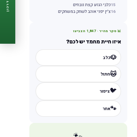
דרכון
15
כלבי הגזע קצת נובחים
🩺
תזכורות ביקורת
16
צ'ין יפני אוהב לשחק במשחקים
📋
פרופיל מלא
🆓
חינם לגמרי
צור דרכון עכשיו ←
📊 סקר מהיר ·
1,847
הצביעו
איזו חיית מחמד יש לכם?
🐶
כלב
🐱
חתול
🐦
ציפור
🐾
אחר