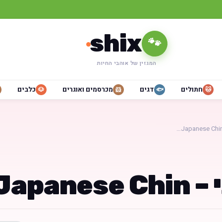
shix
🐾
המגזין של אוהבי החיות
חתולים
דגים
מכרסמים ואוגרים
כלבים
🐶
🐹
🐟
🐱
Japanes