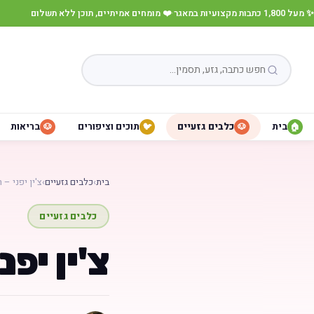
✨ מעל 1,800 כתבות מקצועיות במאגר
·
❤️ מומחים אמיתיים, תוכן ללא תשלום
בית
כלבים גזעיים
תוכים וציפורים
בריאות
🐶
🐦
🐶
🏠
בית
›
כלבים גזעיים
›
צ'ין יפני – Japanese Chin…
כלבים גזעיים
צ'ין יפני – e Chin