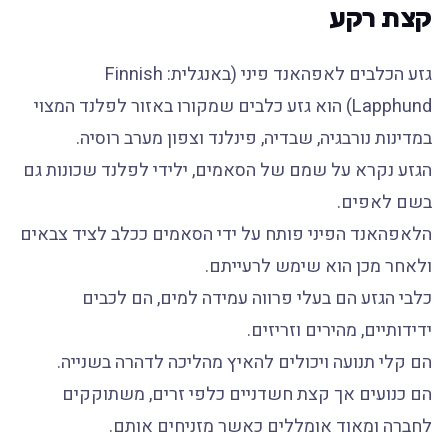
קצת רקע
גזע הכלבים לאפהאנד פיני (באנגלית: Finnish
Lapphund) הוא גזע כלבים שמקורו באזור לפלנד המצוי
במדינות נורבגיה, שבדיה, פינלנד וצפון מערב רוסיה.
הגזע נקרא על שמם של הסאמים, ילידי לפלנד שכונות גם
בשם לאפים.
הלאפהאנד הפיני פותח על ידי הסאמים ככלב לציד צבאים
ולאחר מכן הוא שימש לרעייתם.
כלבי הגזע הם בעלי פרווה עמידה למים, הם לכבים
ידידותיים, מהירים וזריזים.
הם קלי תנועה ויכולים להאיץ מהליכה לדהרה בשנייה.
הם כנועים אך קצת חשדניים כלפי זרים, משתוקקים
לחברה ומאוד אומללים כאשר מזניחים אותם.