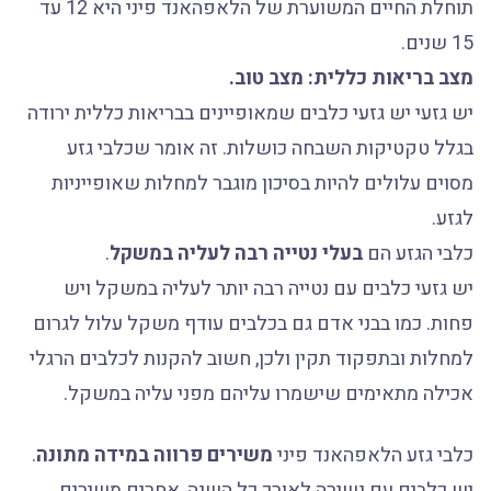
תוחלת החיים המשוערת של הלאפהאנד פיני היא 12 עד
15 שנים.
מצב בריאות כללית: מצב טוב.
יש גזעי יש גזעי כלבים שמאופיינים בבריאות כללית ירודה
בגלל טקטיקות השבחה כושלות. זה אומר שכלבי גזע
מסוים עלולים להיות בסיכון מוגבר למחלות שאופייניות
לגזע.
כלבי הגזע הם
בעלי נטייה רבה לעליה במשקל
.
יש גזעי כלבים עם נטייה רבה יותר לעליה במשקל ויש
פחות. כמו בבני אדם גם בכלבים עודף משקל עלול לגרום
למחלות ובתפקוד תקין ולכן, חשוב להקנות לכלבים הרגלי
אכילה מתאימים שישמרו עליהם מפני עליה במשקל.
כלבי גזע הלאפהאנד פיני
משירים פרווה במידה מתונה
.
יש כלבים עם נשירה לאורך כל השנה, אחרים משירים