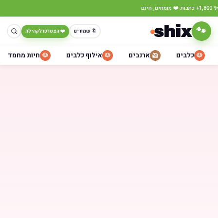
·
✨ 1,800+ כתבות
❤️ מומחים, חינם
shix
🐾
🔖 שמורים
❤️ הצטרפו לקהילה
כלבים
ארנבים
אילוף כלבים
חיות מחמד
🐶
🐶
🐹
🐶