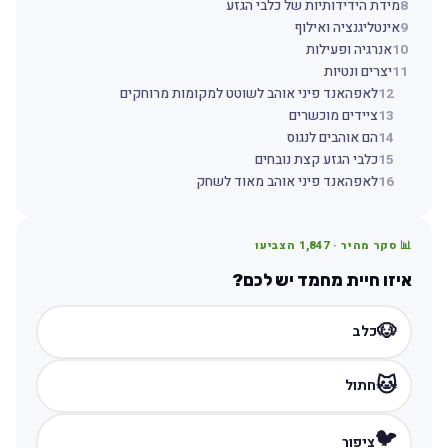
8
מידת הידידותיות של כלבי הגזע
9
אינטליגנציה ואילוף
10
אנרגיה ופעילות
11
יצרים ונטיות
12
לאפהאנד פיני אוהב לשוטט למקומות מרוחקים
13
ציידים מוכשרים
14
הם אוהבים לנגוס
15
כלבי הגזע קצת נובחים
16
לאפהאנד פיני אוהב מאוד לשחק
📊 סקר מהיר ·
1,847
הצביעו
איזו חיית מחמד יש לכם?
🐶
כלב
🐱
חתול
🐦
ציפור