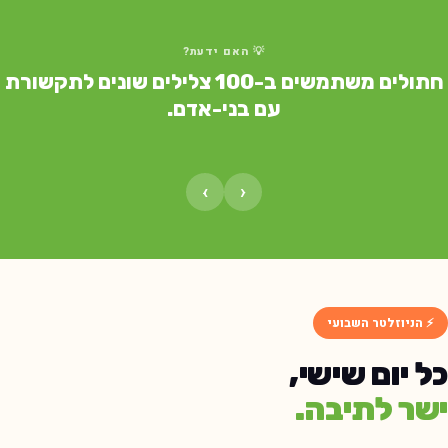
💡 האם ידעת?
חתולים משתמשים ב-100 צלילים שונים לתקשורת
עם בני-אדם.
›
‹
⚡ הניוזלטר השבועי
כל יום שישי,
ישר לתיבה.