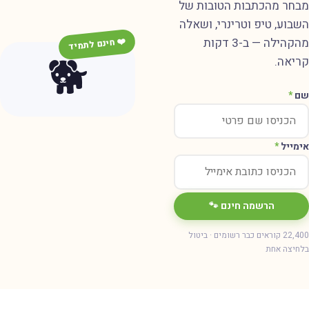
מבחר מהכתבות הטובות של
השבוע, טיפ וטרינרי, ושאלה
מהקהילה — ב-3 דקות
❤️ חינם לתמיד
🐕
קריאה.
שם
*
אימייל
*
הרשמה חינם 🐾
22,400 קוראים כבר רשומים · ביטול
בלחיצה אחת