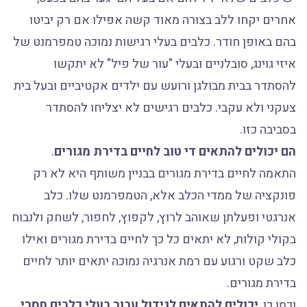
אחרים יקחו ללב בצורה מאוד קשה אפילו אם רק יביטו
בהם באופן חודר. כלבים בעלי רגישות נמוכה טמפרמנט של
איזי גוינג, סובלניים ובעלי "עור של פיל" לא יתקשו
להסתדר בבית מבולגן ורועש עם ילדים אקטיביים ובעל בית
צעקני ולא עקבי. כלבים רגישים לא יצליחו להסתדר
בסביבה כזו.
הם יכולים להתאים די טוב לחיים בדירת מגורים
.
התאמה לחיים בדירת מגורים בבניין משותף היא לא רק
פונקציה של ממדי הכלב אלא, הטמפרמנט שלו. כלב
אנרגטי ופעלתן שאוהב לרוץ, לקפוץ, לחפור, לשחק ולנבוח
בקולי קולות, לא יתאים כל כך לחיים בדירת מגורים ואילו
כלב שקט ורגוע עם רמת אנרגיה נמוכה יתאים יותר לחיים
בדירת מגורים.
וכמו כן,
יכולים להתאים לגידול עבור בעלי כלבים חסרי