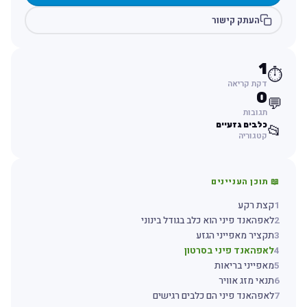
העתק קישור
1
⏱️
דקת קריאה
0
💬
תגובות
כלבים גזעיים
📂
קטגוריה
📖 תוכן העניינים
1
קצת רקע
2
לאפהאנד פיני הוא כלב בגודל בינוני
3
תקציר מאפייני הגזע
4
לאפהאנד פיני בסרטון
5
מאפייני בריאות
6
תנאי מזג אוויר
7
לאפהאנד פיני הם כלבים רגישים