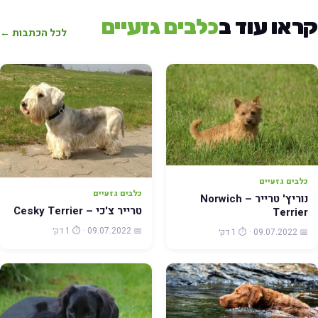
קראו עוד ב
כלבים גזעיים
לכל הכתבות ←
כלבים גזעיים
כלבים גזעיים
נוריץ' טרייר – Norwich
טרייר צ'כי – Cesky Terrier
Terrier
📅 09.07.2022 · ⏱️ 1 דק׳
📅 09.07.2022 · ⏱️ 1 דק׳