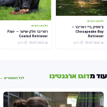
כלבים גזעיים
כלבים גזעיים
צ'ספיק ביי רטריבר –
רטריבר חלק-שיער – Flat-
Chesapeake Bay
Coated Retriever
Retriever
📅 09.07.2022 · ⏱️ 1 דק׳
📅 09.07.2022 · ⏱️ 1 דק׳
עוד מ
דוגו ארגנטינו
לכל המאמרים ←
שרותים לחיות מחמד