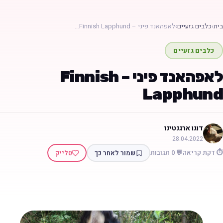
בית
›
כלבים גזעיים
›
לאפהאנד פיני – Finnish Lapphund…
כלבים גזעיים
לאפהאנד פיני – Finnish
Lapphund
דוגו ארגנטינו
28.04.2022
⏱️ דקת קריאה
💬 0 תגובות
שמור לאחר כך
0
לייק