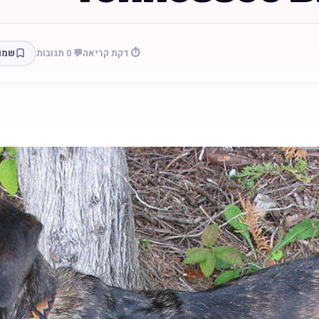
⏱️ דקת קריאה
💬 0 תגובות
שמו