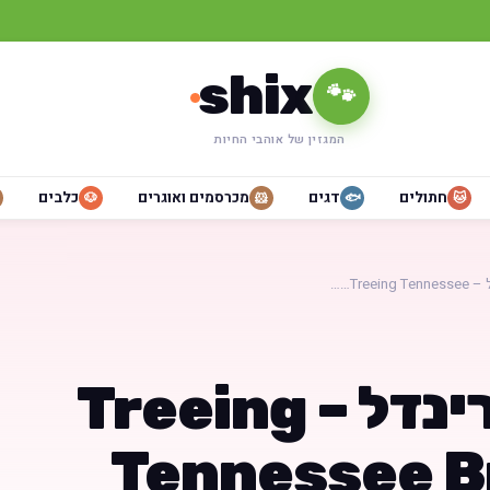
shix
🐾
המגזין של אוהבי החיות
חתולים
דגים
מכרסמים ואוגרים
כלבים
🐶
🐹
🐟
🐱
Treei……
טנסי ברינדל – Treeing
Tennessee B