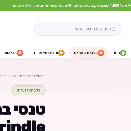
✨ מעל 1,800 כתבות מקצועיות במאגר
·
❤️ מומחים אמיתיים, תוכן ללא תשלום
בית
כלבים גזעיים
תוכים וציפורים
בריאות
🐶
🐦
🐶
🏠
בית
›
כלבים גזעיים
›
טנסי ברינדל – ng Tennessee
כלבים גזעיים
rindle