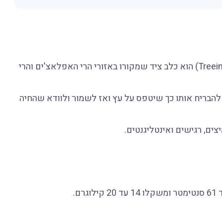
גזע הכלבים טנסי ברינדל (באנגלית: Treeing Tennessee Brindle) הוא כלב ציד שמקורו באזורי הרי האפלאצ'ים והרי
להבריח אותו כך שיטפס על עץ ואז לשמור ולוודא שהחיה
ים, רגישים ואינטליגנטים.