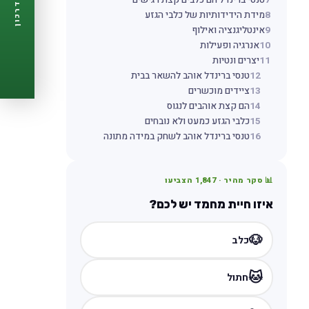
7
טנסי ברינדל הם כלבים קצת רגישים
דרכון
🩺
תזכורות ביקורת
8
מידת הידידותיות של כלבי הגזע
📋
פרופיל מלא
9
אינטליגנציה ואילוף
🆓
10
אנרגיה ופעילות
חינם לגמרי
11
יצרים ונטיות
צור דרכון עכשיו ←
12
טנסי ברינדל אוהב להשאר בבית
13
ציידים מוכשרים
14
הם קצת אוהבים לנגוס
15
כלבי הגזע כמעט ולא נובחים
16
טנסי ברינדל אוהב לשחק במידה מתונה
📊 סקר מהיר ·
1,847
הצביעו
איזו חיית מחמד יש לכם?
🐶
כלב
🐱
חתול