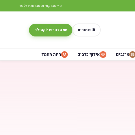
פייסבוק
אינסטגרם
ניוזלטר
🔖 שמורים
❤️ הצטרפו לקהילה
ארנבים
אילוף כלבים
חיות מחמד
🐶
🐶
🐹