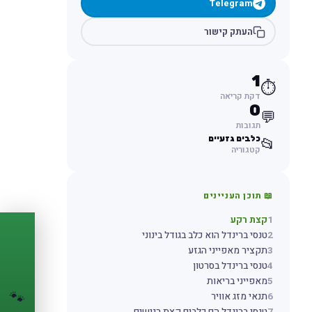
Telegram
העתק קישור
1
⏱️
דקת קריאה
0
💬
תגובות
כלבים גזעיים
📂
קטגוריה
📖 תוכן העניינים
1
קצת רקע
2
טנסי ברינדל הוא כלב בגודל בינוני
PASSPORT
🐾
3
תקציר מאפייני הגזע
4
טנסי ברינדל בסרטון
הדרכון הדיגיטלי
5
מאפייני בריאות
🐾
לחיית המחמד שלך
6
תנאי מזג אוויר
💉
מעקב חיסונים