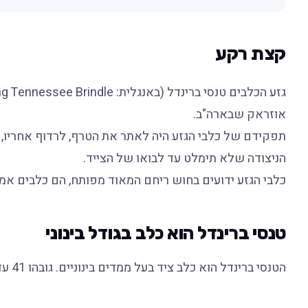
קצת רקע
אוזראק שבארה"ב.
תפקידם של כלבי הגזע היה לאתר את הטרף, לרדוף אחריו, 
הניצודה שלא תימלט עד לבואו של הצייד.
כלבי הגזע ידועים בחוש ריחם המאוד מפותח, הם כלבים אמיצ
טנסי ברינדל הוא כלב בגודל בינוני
הטנסי ברינדל הוא כלב ציד בעל ממדים בינוניים. גובהו 41 עד 61 סנטימטר ומשקלו 14 עד 20 קילוגרם.