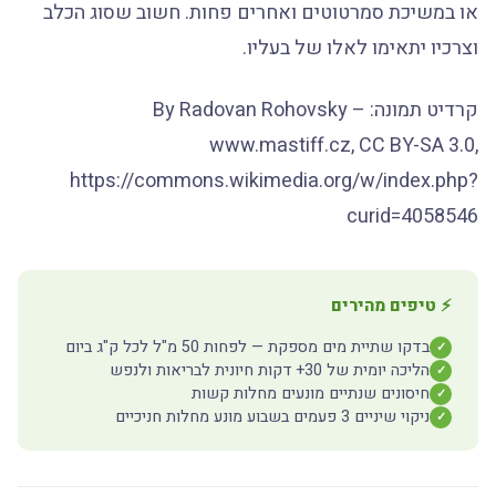
או במשיכת סמרטוטים ואחרים פחות. חשוב שסוג הכלב
וצרכיו יתאימו לאלו של בעליו.
קרדיט תמונה: By Radovan Rohovsky –
www.mastiff.cz, CC BY-SA 3.0,
https://commons.wikimedia.org/w/index.php?
curid=4058546
⚡ טיפים מהירים
בדקו שתיית מים מספקת — לפחות 50 מ"ל לכל ק"ג ביום
✓
הליכה יומית של 30+ דקות חיונית לבריאות ולנפש
✓
חיסונים שנתיים מונעים מחלות קשות
✓
ניקוי שיניים 3 פעמים בשבוע מונע מחלות חניכיים
✓