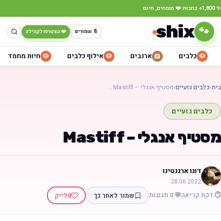
·
✨ 1,800+ כתבות
❤️ מומחים, חינם
shix
🐾
🔖 שמורים
❤️ הצטרפו לקהילה
כלבים
ארנבים
אילוף כלבים
חיות מחמד
🐶
🐶
🐹
🐶
בית
›
כלבים גזעיים
›
מסטיף אנגלי – Mastiff…
כלבים גזעיים
מסטיף אנגלי – Mastiff
דוגו ארגנטינו
28.06.2022
⏱️ דקת קריאה
💬 0 תגובות
שמור לאחר כך
0
לייק