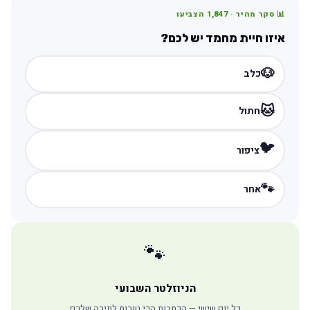
📊 סקר מהיר ·
1,847
הצביעו
איזו חיית מחמד יש לכם?
🐶
כלב
🐱
חתול
🐦
ציפור
🐾
אחר
🐾
הניוזלטר השבועי
כל יום שישי — הכתבות הכי טובות לתיבה שלכם