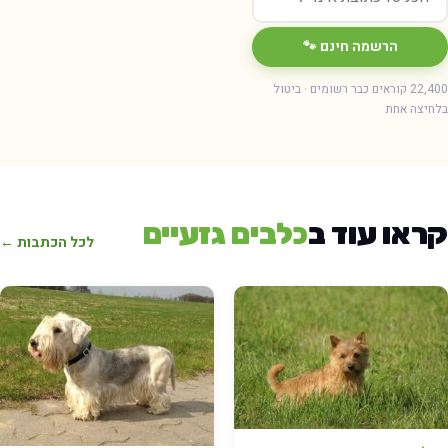
הרשמה חינם 🐾
22,400 קוראים כבר רשומים · ביטול
בלחיצה אחת
קראו עוד ב
כלבים גזעיים
לכל הכתבות ←