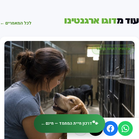
עוד מ
דוגו ארגנטינו
לכל המאמרים ←
שרותים לחיות מחמד
🐾
←
דרכון חיית המחמד — חינם