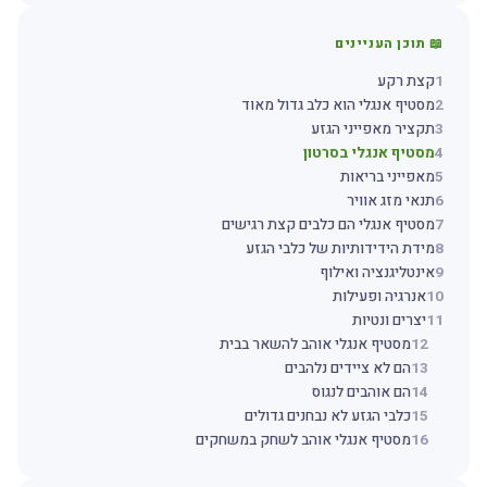
📖 תוכן העניינים
1
קצת רקע
2
מסטיף אנגלי הוא כלב גדול מאוד
3
תקציר מאפייני הגזע
4
מסטיף אנגלי בסרטון
5
מאפייני בריאות
6
תנאי מזג אוויר
7
מסטיף אנגלי הם כלבים קצת רגישים
8
מידת הידידותיות של כלבי הגזע
9
אינטליגנציה ואילוף
10
אנרגיה ופעילות
11
יצרים ונטיות
12
מסטיף אנגלי אוהב להשאר בבית
13
הם לא ציידים נלהבים
14
הם אוהבים לנגוס
15
כלבי הגזע לא נבחנים גדולים
16
מסטיף אנגלי אוהב לשחק במשחקים