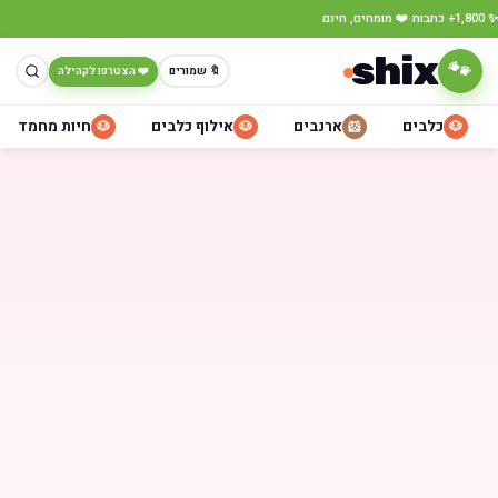
·
✨ 1,800+ כתבות
❤️ מומחים, חינם
shix
🐾
🔖 שמורים
❤️ הצטרפו לקהילה
כלבים
ארנבים
אילוף כלבים
חיות מחמד
🐶
🐶
🐹
🐶