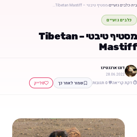
בית
›
כלבים גזעיים
›
מסטיף טיבטי – Tibetan Mastiff…
כלבים גזעיים
מסטיף טיבטי – Tibetan
Mastiff
דוגו ארגנטינו
28.06.2022
⏱️ דקת קריאה
💬 0 תגובות
שמור לאחר כך
0
לייק