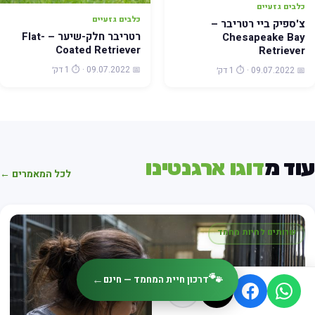
כלבים גזעיים
כלבים גזעיים
צ'ספיק ביי רטריבר –
רטריבר חלק-שיער – Flat-
Chesapeake Bay
Coated Retriever
Retriever
📅 09.07.2022 · ⏱️ 1 דק׳
📅 09.07.2022 · ⏱️ 1 דק׳
עוד מ
דוגו ארגנטינו
לכל המאמרים ←
שרותים לחיות מחמד
🐾
←
דרכון חיית המחמד — חינם