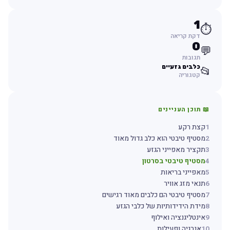
1
⏱️
דקת קריאה
0
💬
תגובות
כלבים גזעיים
📂
קטגוריה
📖 תוכן העניינים
1
קצת רקע
2
מסטיף טיבטי הוא כלב גדול מאוד
3
תקציר מאפייני הגזע
4
מסטיף טיבטי בסרטון
5
מאפייני בריאות
6
תנאי מזג אוויר
7
מסטיף טיבטי הם כלבים מאוד רגישים
8
מידת הידידותיות של כלבי הגזע
9
אינטליגנציה ואילוף
10
אנרגיה ופעילות