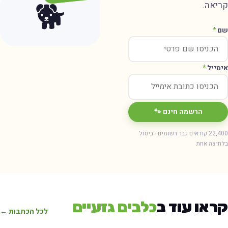
🐕
קריאה.
שם
*
אימייל
*
הרשמה חינם 🐾
22,400 קוראים כבר רשומים · ביטול
בלחיצה אחת
קראו עוד ב
כלבים גזעיים
לכל הכתבות ←