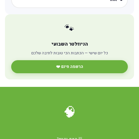
🐾
הניוזלטר השבועי
כל יום שישי — הכתבות הכי טובות לתיבה שלכם
הרשמה חינם ❤️
🧠
💡 האם ידעת?