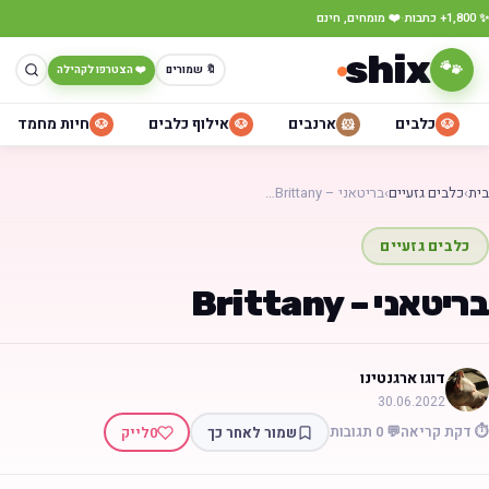
·
✨ 1,800+ כתבות
❤️ מומחים, חינם
shix
🐾
🔖 שמורים
❤️ הצטרפו לקהילה
כלבים
ארנבים
אילוף כלבים
חיות מחמד
🐶
🐶
🐹
🐶
בית
›
כלבים גזעיים
›
בריטאני – Brittany…
כלבים גזעיים
בריטאני – Brittany
דוגו ארגנטינו
30.06.2022
⏱️ דקת קריאה
💬 0 תגובות
שמור לאחר כך
0
לייק