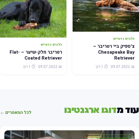
כלבים גזעיים
כלבים גזעיים
צ'ספיק ביי רטריבר –
רטריבר חלק-שיער – Flat-
Chesapeake Bay
Coated Retriever
Retriever
📅 09.07.2022 · ⏱️ 1 דק׳
📅 09.07.2022 · ⏱️ 1 דק׳
עוד מ
דוגו ארגנטינו
לכל המאמרים ←
שרותים לחיות מחמד