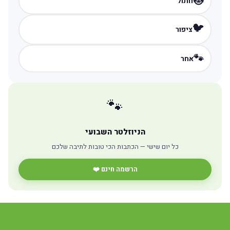
🐱
חתול
🐦
ציפור
🐾
אחר
🐾
הניוזלטר השבועי
כל יום שישי — הכתבות הכי טובות לתיבה שלכם
הרשמה חינם ❤️