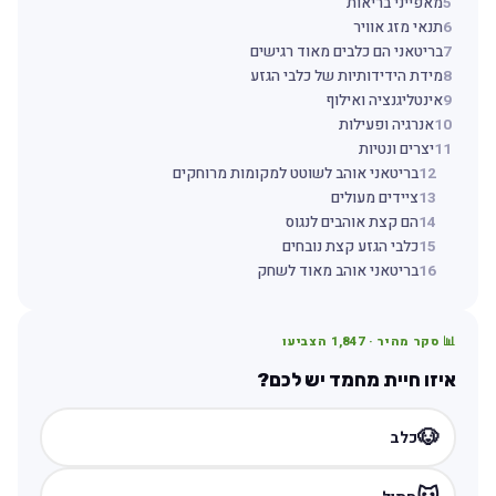
5
מאפייני בריאות
6
תנאי מזג אוויר
7
בריטאני הם כלבים מאוד רגישים
8
מידת הידידותיות של כלבי הגזע
9
אינטליגנציה ואילוף
10
אנרגיה ופעילות
11
יצרים ונטיות
12
בריטאני אוהב לשוטט למקומות מרוחקים
13
ציידים מעולים
14
הם קצת אוהבים לנגוס
15
כלבי הגזע קצת נובחים
16
בריטאני אוהב מאוד לשחק
📊 סקר מהיר ·
1,847
הצביעו
איזו חיית מחמד יש לכם?
🐶
כלב