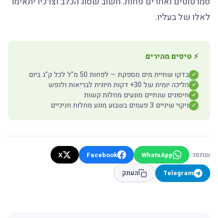
סמרטוטים ואחרים פחות. חשוב שסוג הכלב וצרכיו יתאימו
לאלו של בעליו.
⚡ טיפים מהירים
בדקו שתיית מים מספקת — לפחות 50 מ"ל לכל ק"ג ביום
✓
הליכה יומית של 30+ דקות חיונית לבריאות ולנפש
✓
חיסונים שנתיים מונעים מחלות קשות
✓
ניקוי שיניים 3 פעמים בשבוע מונע מחלות חניכיים
✓
שתפו:
X
Facebook
WhatsApp
Telegram
העתק