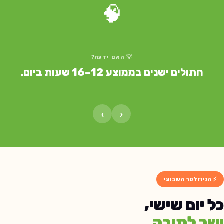
🧠
💡 האם ידעת?
חתולים ישנים בממוצע 12–16 שעות ביום.
›
‹
⚡ הניוזלטר השבועי
כל יום שישי,
ישר לתיבה.