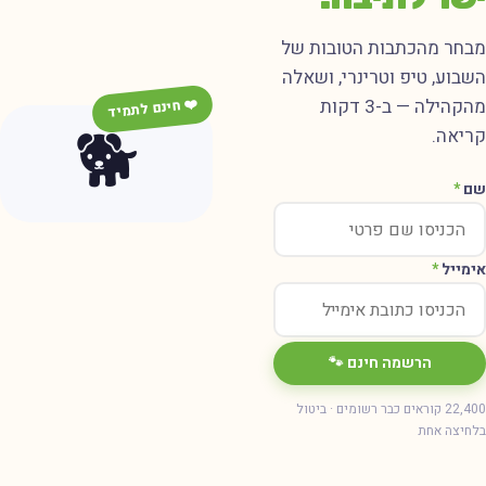
מבחר מהכתבות הטובות של
השבוע, טיפ וטרינרי, ושאלה
מהקהילה — ב-3 דקות
❤️ חינם לתמיד
🐕
קריאה.
שם
*
אימייל
*
הרשמה חינם 🐾
22,400 קוראים כבר רשומים · ביטול
בלחיצה אחת