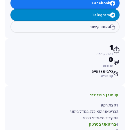
Facebook
Telegram
העתק קישור
1
⏱️
דקת קריאה
0
💬
תגובות
כלבים גזעיים
📂
קטגוריה
📖 תוכן העניינים
1
קצת רקע
2
בריטאני הוא כלב בגודל בינוני
3
תקציר מאפייני הגזע
4
בריטאני בסרטון