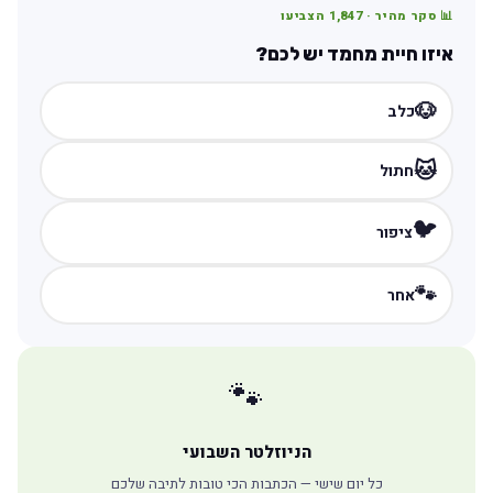
📊 סקר מהיר ·
1,847
הצביעו
איזו חיית מחמד יש לכם?
🐶
כלב
🐱
חתול
🐦
ציפור
🐾
אחר
🐾
הניוזלטר השבועי
כל יום שישי — הכתבות הכי טובות לתיבה שלכם