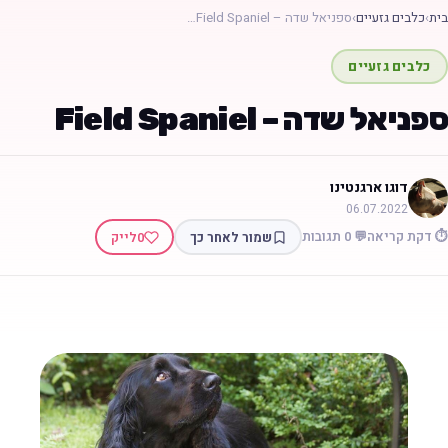
בית
›
כלבים גזעיים
›
ספניאל שדה – Field Spaniel…
כלבים גזעיים
ספניאל שדה – Field Spaniel
דוגו ארגנטינו
06.07.2022
⏱️ דקת קריאה
💬 0 תגובות
שמור לאחר כך
0
לייק