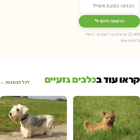
הרשמה חינם 🐾
22,400 קוראים כבר רשומים · ביטול
בלחיצה אחת
קראו עוד ב
כלבים גזעיים
לכל הכתבות ←