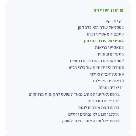
📖 תוכן העניינים
1
קצת רקע
2
ספניאל שדה הוא כלב קטן
3
תקציר מאפייני הגזע
4
ספניאל שדה בסרטון
5
מאפייני בריאות
6
תנאי מזג אוויר
7
ספניאל שדה הם כלבים רגישים
8
מידת הידידותיות של כלבי הגזע
9
אינטליגנציה ואילוף
10
אנרגיה ופעילות
11
יצרים ונטיות
12
ספניאל שדה אוהב מאוד לשוטט למקומות מרוחקים
13
ציידים מוכשרים
14
הם קצת אוהבים לנגוס
15
כלבי הגזע לא נבחנים גדולים
16
ספניאל שדה אוהב מאוד לשחק