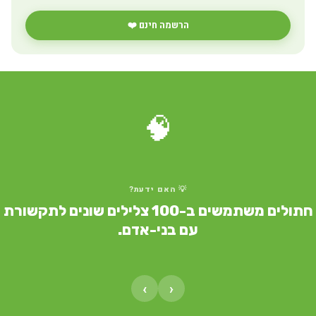
הרשמה חינם ❤️
🧠
💡 האם ידעת?
חתולים משתמשים ב-100 צלילים שונים לתקשורת
עם בני-אדם.
›
‹