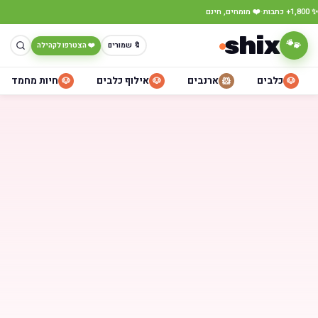
·
✨ 1,800+ כתבות
❤️ מומחים, חינם
shix
🐾
🔖 שמורים
❤️ הצטרפו לקהילה
כלבים
ארנבים
אילוף כלבים
חיות מחמד
🐶
🐶
🐹
🐶