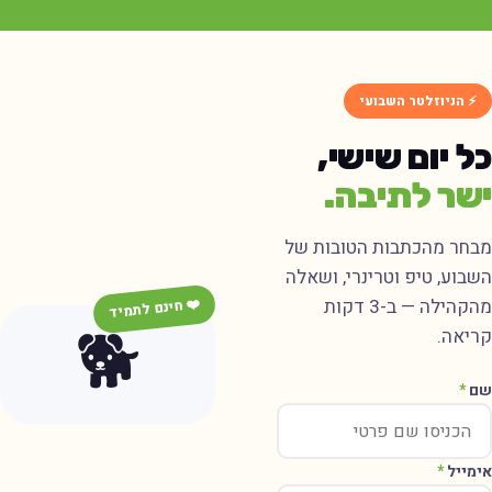
⚡ הניוזלטר השבועי
כל יום שישי,
ישר לתיבה.
מבחר מהכתבות הטובות של
השבוע, טיפ וטרינרי, ושאלה
מהקהילה — ב-3 דקות
❤️ חינם לתמיד
🐕
קריאה.
שם
*
אימייל
*