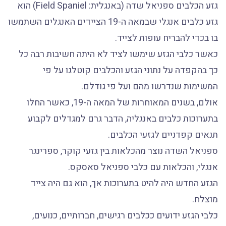
גזע הכלבים ספניאל שדה (באנגלית: Field Spaniel) הוא
גזע כלבים אנגלי שבמאה ה-19 הציידים האנגלים השתמשו
בו בכדי להבריח עופות לצייד.
כאשר כלבי הגזע שימשו לציד לא היתה חשיבות רבה כל
כך בהקפדה על נתוני הגזע והכלבים קוטלגו על פי
המשימות שנדרשו מהם ועל פי גודלם.
אולם, בשנים המאוחרות של המאה ה-19, כאשר החלו
בתערוכות כלבים באנגליה, הדבר גרם למגדלים לקבוע
תנאים קפדניים לגזעי הכלבים.
ספניאל השדה נוצר מהכלאות בין גזעי קוקר, ספרינגר
אנגלי, והכלאות עם כלבי ספניאל סאסקס.
הגזע החדש היה להיט בתערוכות אך, הוא גם היה צייד
מוצלח.
כלבי הגזע ידועים ככלבים רגישים, חברותיים, כנועים,