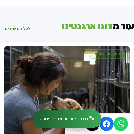
עוד מ
דוגו ארגנטינו
לכל המאמרים ←
שרותים לחיות מחמד
🐾
←
דרכון חיית המחמד — חינם