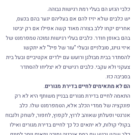
כלבי הגזע הם בעלי רמת רגישות גבוהה.
יש כלבים שלא יזיז להם אם בעליהם יגער בהם בכעס,
אחרים יקחו ללב בצורה מאוד קשה אפילו אם רק יביטו
בהם באופן חודר. כלבים בעלי רגישות נמוכה טמפרמנט של
איזי גוינג, סובלניים ובעלי "עור של פיל" לא יתקשו
להסתדר בבית מבולגן ורועש עם ילדים אקטיביים ובעל בית
צעקני ולא עקבי. כלבים רגישים לא יצליחו להסתדר
בסביבה כזו.
הם לא מתאימים לחיים בדירת מגורים
.
התאמה לחיים בדירת מגורים בבניין משותף היא לא רק
פונקציה של ממדי הכלב אלא, הטמפרמנט שלו. כלב
אנרגטי ופעלתן שאוהב לרוץ, לקפוץ, לחפור, לשחק ולנבוח
בקולי קולות, לא יתאים כל כך לחיים בדירת מגורים ואילו
כלב שקט ורגוע עם רמת אנרגיה נמוכה יתאים יותר לחיים