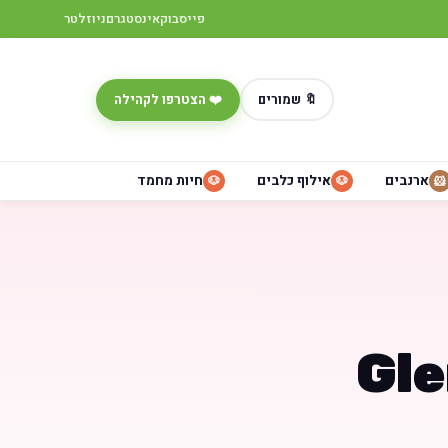
פייסבוק
אינסטגרם
ניוזלטר
🔖 שמורים
❤️ הצטרפו לקהילה
ארנבים
אילוף כלבים
חיות מחמד
🐶
🐶
🐹
ייר – Glen of