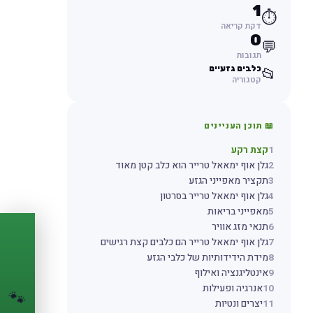
1
⏱️
דקת קריאה
0
💬
תגובות
כלבים גזעיים
📂
קטגוריה
📖 תוכן העניינים
1
קצת רקע
2
גלן אוף ימאאל טרייר הוא כלב קטן מאוד
3
תקציר מאפייני הגזע
4
גלן אוף ימאאל טרייר בסרטון
5
מאפייני בריאות
6
תנאי מזג אוויר
PASSPORT
7
גלן אוף ימאאל טרייר הם כלבים קצת רגישים
🐾
8
מידת הידידותיות של כלבי הגזע
9
אינטליגנציה ואילוף
הדרכון הדיגיטלי
10
אנרגיה ופעילות
לחיית המחמד שלך
🐾
11
יצרים ונטיות
💉
מעקב חיסונים