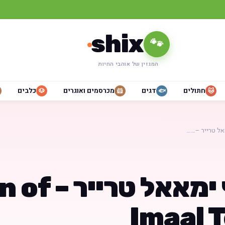
shix
🐾
המגזין של אוהבי החיות
חתולים
דגים
מכרסמים ואוגרים
כלבים
🐶
🐹
🐟
🐱
אל טרייר –……
גלן אוף ימאאל טר
Imaal T