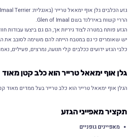
הררי קשוח באירלנד בשם Glen of Imaal.
הגזע פותח במטרה לצוד גיריות אך, הם גם ביצעו עבודות חווה
יש שאומרים כי גם במטבח הייתה להם משימה לסובב את ה
כלבי הגזע ידועים ככלבים קלי תנועה, נמרצים, פעילים, נאמנ
גלן אוף ימאאל טרייר הוא כלב קטן מאוד
הגלן אוף ימאאל טרייר הוא כלב טרייר בעל ממדים מאוד קטנים. גובהו 30 עד 36 סנטימטר ומשקלו
תקציר מאפייני הגזע
מאפיינים גופניים