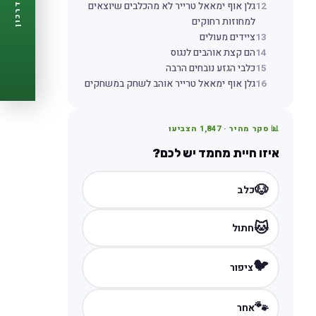
12
גלן אוף ימאאל טרייר לא מהכלבים שיוצאים
דרכון
🩺
תזכורות ביקורת
למחוזות רחוקים
📋
פרופיל מלא
13
ציידים מעולים
🆓
חינם לגמרי
14
הם קצת אוהבים לנגוס
15
כלבי הגזע נובחים הרבה
צור דרכון עכשיו ←
16
גלן אוף ימאאל טרייר אוהב לשחק במשחקים
📊 סקר מהיר ·
1,847
הצביעו
איזו חיית מחמד יש לכם?
🐶
כלב
🐱
חתול
🐦
ציפור
🐾
אחר