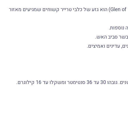
גזע הכלבים גלן אוף ימאאל טרייר (באנגלית: Glen of Imaal Terrier) הוא גזע של כלבי טרייר קשוחים שמגיעים מאזור
 נוספות.
בשר סביב האש.
ים, עדינים ואמיצים.
 עד 16 קילוגרם.