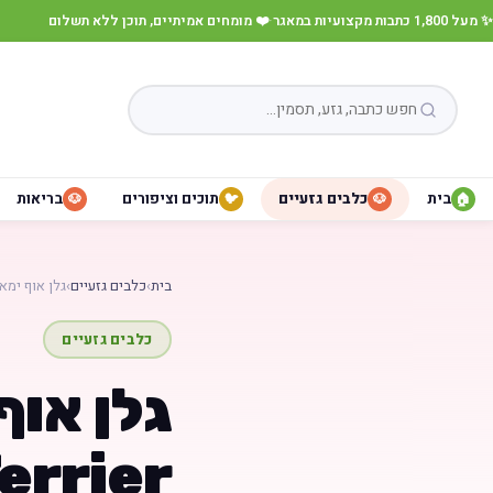
✨ מעל 1,800 כתבות מקצועיות במאגר
·
❤️ מומחים אמיתיים, תוכן ללא תשלום
בית
כלבים גזעיים
תוכים וציפורים
בריאות
🐶
🐦
🐶
🏠
בית
›
כלבים גזעיים
›
גלן אוף ימא
כלבים גזעיים
errier