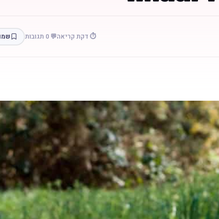
⏱️ דקת קריאה
💬 0 תגובות
שמו