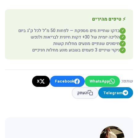
⚡ טיפים מהירים
בדקו שתיית מים מספקת — לפחות 50 מ"ל לכל ק"ג ביום
✓
הליכה יומית של 30+ דקות חיונית לבריאות ולנפש
✓
חיסונים שנתיים מונעים מחלות קשות
✓
ניקוי שיניים 3 פעמים בשבוע מונע מחלות חניכיים
✓
שתפו:
X
Facebook
WhatsApp
Telegram
העתק