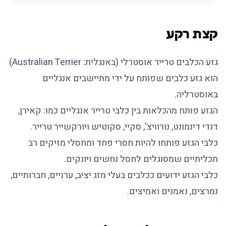
קצת רקע
גזע הכלבים טרייר אוסטרלי (באנגלית: Australian Terrier)
הוא גזע כלבים שפותח על ידי מתיישבים אנגליים
באוסטרליה.
הגזע פותח מהכלאות בין כלבי טרייר אנגליים כמו: קאירן,
דנדי דינמונט, נורוויצ', סקיי, סקוטיש ויורקשייר טרייר.
כלבי הגזע פותחו להיות חסרי פחד ומחסלי מזיקים רב
תכליתיים שמסוגלים לחסל נחשים ויונקים.
כלבי הגזע ידועים ככלבים בעלי מזג יציב, ערניים, חברותיים,
נמרצים, נאמנים ואמיצים.