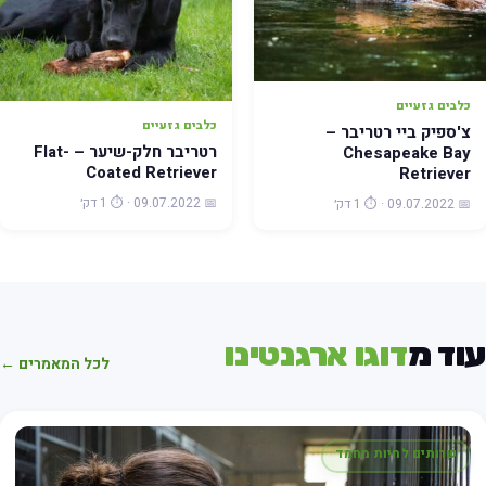
כלבים גזעיים
כלבים גזעיים
צ'ספיק ביי רטריבר –
רטריבר חלק-שיער – Flat-
Chesapeake Bay
Coated Retriever
Retriever
📅 09.07.2022 · ⏱️ 1 דק׳
📅 09.07.2022 · ⏱️ 1 דק׳
עוד מ
דוגו ארגנטינו
לכל המאמרים ←
שרותים לחיות מחמד