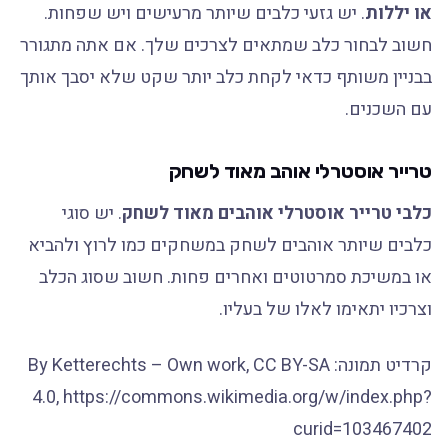
או יללות
. יש גזעי כלבים שיותר מרעישים ויש שפחות.
חשוב לבחור כלב שמתאים לצרכים שלך. אם אתה מתגורר
בבניין משותף כדאי לקחת כלב יותר שקט שלא יסבך אותך
עם השכנים.
טרייר אוסטרלי אוהב מאוד לשחק
כלבי טרייר אוסטרלי אוהבים מאוד לשחק
. יש סוגי
כלבים שיותר אוהבים לשחק במשחקים כמו לרוץ ולהביא
או במשיכת סמרטוטים ואחרים פחות. חשוב שסוג הכלב
וצרכיו יתאימו לאלו של בעליו.
קרדיט תמונה: By Ketterechts – Own work, CC BY-SA
4.0, https://commons.wikimedia.org/w/index.php?
curid=103467402