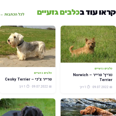
קראו עוד ב
כלבים גזעיים
לכל הכתבות ←
כלבים גזעיים
כלבים גזעיים
נוריץ' טרייר – Norwich
טרייר צ'כי – Cesky Terrier
Terrier
📅 09.07.2022 · ⏱️ 1 דק׳
📅 09.07.2022 · ⏱️ 1 דק׳