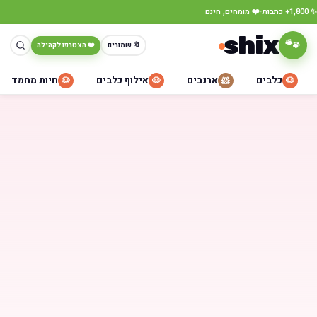
·
✨ 1,800+ כתבות
❤️ מומחים, חינם
shix
🐾
🔖 שמורים
❤️ הצטרפו לקהילה
כלבים
ארנבים
אילוף כלבים
חיות מחמד
🐶
🐶
🐹
🐶