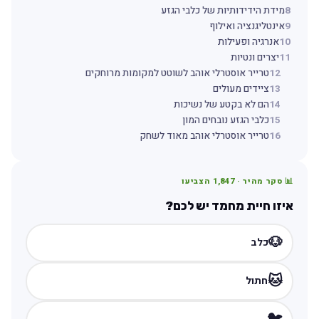
8
מידת הידידותיות של כלבי הגזע
9
אינטליגנציה ואילוף
10
אנרגיה ופעילות
11
יצרים ונטיות
12
טרייר אוסטרלי אוהב לשוטט למקומות מרוחקים
13
ציידים מעולים
14
הם לא בקטע של נשיכות
15
כלבי הגזע נובחים המון
16
טרייר אוסטרלי אוהב מאוד לשחק
📊 סקר מהיר ·
1,847
הצביעו
איזו חיית מחמד יש לכם?
🐶
כלב
🐱
חתול