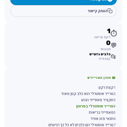
העתק קישור
1
⏱️
דקת קריאה
0
💬
תגובות
כלבים גזעיים
📂
קטגוריה
📖 תוכן העניינים
1
קצת רקע
2
טרייר אוסטרלי הוא כלב קטן מאוד
3
תקציר מאפייני הגזע
4
טרייר אוסטרלי בסרטון
5
מאפייני בריאות
6
תנאי מזג אוויר
7
טרייר אוסטרלי הם כלבים לא כל כך רגישים