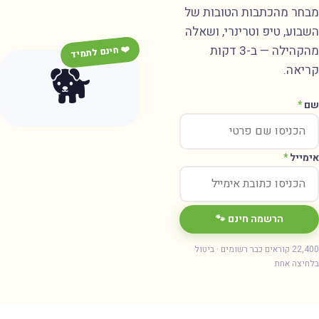
מבחר מהכתבות הטובות של
השבוע, טיפ וטרינרי, ושאלה
מהקהילה — ב-3 דקות
❤️ חינם לתמיד
🐕
קריאה.
שם
*
אימייל
*
הרשמה חינם 🐾
22,400 קוראים כבר רשומים · ביטול
בלחיצה אחת