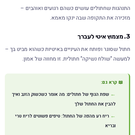
התנהגות שחתולים עושים כשהם רגועים ואוהבים –
מזכירה את התקופה שבה ינקו מאמא.
3.
מצמוץ איטי לעברך
חתול שסוגר ופותח את העיניים באיטיות כשהוא מביט בך –
למעשה "שולח נשיקה" חתולית. זו מחווה של אמון.
📖 קרא גם:
שפת הגוף של חתולים: מה אומר כשכשוק הזנב ואיך
להבין את החתול שלך
ריח רע מהפה של החתול: טיפים פשוטים לריח טרי
ובריא