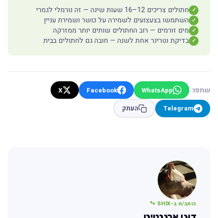
חתולים צריכים 12–16 שעות שינה — זה נורמלי לגמרי
✓
השתמשו בצעצועים לשמירה על כושר ושמירת עניין
✓
מים זורמים — רוב החתולים שותים יותר ממזרקה
✓
בדיקת וטרינר אחת לשנה — חובה גם לחתולים בבית
✓
שתפו:
X
Facebook
WhatsApp
Telegram
העתק
כותב/ת ב-SHIX 🐾
דוגו ארגנטינו