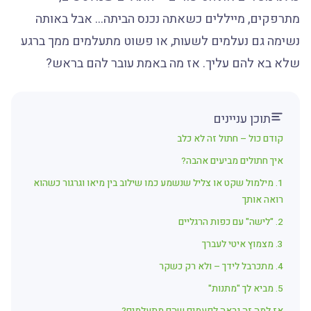
מתרפקים, מייללים כשאתה נכנס הביתה… אבל באותה
נשימה גם נעלמים לשעות, או פשוט מתעלמים ממך ברגע
שלא בא להם עליך. אז מה באמת עובר להם בראש?
תוכן עניינים
קודם כול – חתול זה לא כלב
איך חתולים מביעים אהבה?
1. מילמול שקט או צליל שנשמע כמו שילוב בין מיאו וגרגור כשהוא
רואה אותך
2. "לישה" עם כפות הרגליים
3. מצמוץ איטי לעברך
4. מתכרבל לידך – ולא רק כשקר
5. מביא לך "מתנות"