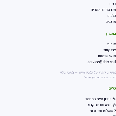
דגים
מכרסמים ואוגרים
כלבים
ארנבים
המגזין
אודות
צרו קשר
תנאי שימוש
service@shix.co.il
מוקדש לזכרו של כלבנו היקר — צ'אבי שלנו
"הלכת, אבל הרבה ממך נשאר"
כלים
🐾 דרכון חיית המחמד
🩺 מצא וטרינר קרוב
❓ שאלות ותשובות