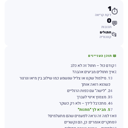
1
⏱️
דקת קריאה
0
💬
תגובות
חתולים
📂
קטגוריה
📖 תוכן העניינים
1
קודם כול – חתול זה לא כלב
2
איך חתולים מביעים אהבה?
3
1. מילמול שקט או צליל שנשמע כמו שילוב בין מיאו וגרגור
כשהוא רואה אותך
4
2. "לישה" עם כפות הרגליים
5
3. מצמוץ איטי לעברך
6
4. מתכרבל לידך – ולא רק כשקר
7
5. מביא לך "מתנות"
8
אז למה זה נראה לפעמים שהם מתעלמים?
9
מחקרים אומרים: כן, הם נקשרים