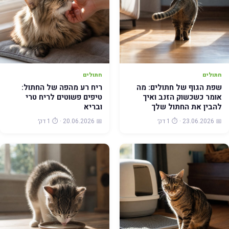
חתולים
חתולים
שפת הגוף של חתולים: מה
ריח רע מהפה של החתול:
אומר כשכשוק הזנב ואיך
טיפים פשוטים לריח טרי
להבין את החתול שלך
ובריא
📅 23.06.2026 · ⏱️ 1 דק׳
📅 20.06.2026 · ⏱️ 1 דק׳