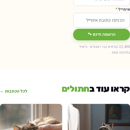
אימייל
*
הרשמה חינם 🐾
22,400 קוראים כבר רשומים · ביטול
בלחיצה אחת
קראו עוד ב
חתולים
לכל הכתבות ←