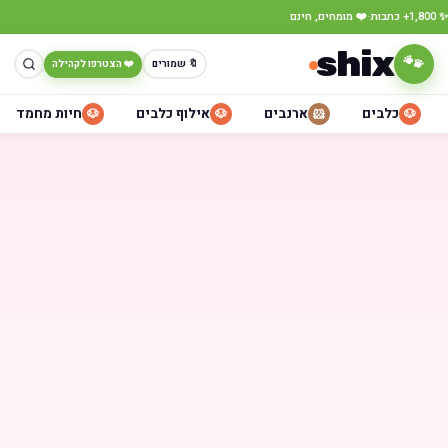
·
✨ 1,800+ כתבות
❤️ מומחים, חינם
shix
🐾
🔖 שמורים
❤️ הצטרפו לקהילה
כלבים
ארנבים
אילוף כלבים
חיות מחמד
🐶
🐶
🐹
🐶