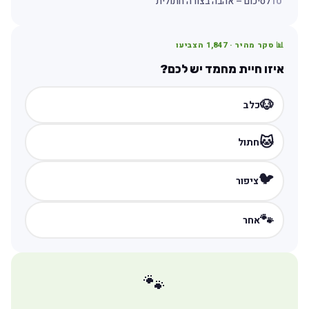
10
לסיכום – אהבה בצורה חתולית
📊 סקר מהיר ·
1,847
הצביעו
איזו חיית מחמד יש לכם?
🐶
כלב
🐱
חתול
🐦
ציפור
🐾
אחר
🐾