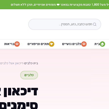
✨ מעל 1,800 כתבות מקצועיות במאגר
·
❤️ מומחים אמיתיים, תוכן ללא תשלום
בית
כלבים גזעיים
תוכים וציפורים
בריאות
🐶
🐦
🐶
🏠
בית
›
כלבים
›
דיכאון אצל כלבים
כלבים
דיכאון 
סימנים