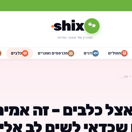
shix
🐾
המגזין של אוהבי החיות
חתולים
דגים
מכרסמים ואוגרים
כלבים
🐶
🐹
🐟
🐱
 – זה……
אצל כלבים – זה אמי
 שכדאי לשים לב אלי