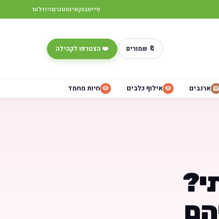
פייסבוק
אינסטגרם
ניוזלטר
🔖 שמורים
❤️ הצטרפו לקהילה
ארנבים
אילוף כלבים
חיות מחמד
🐶
🐶
🐹
תי?
הם