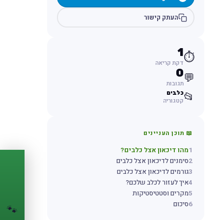
העתק קישור
1
⏱️
דקת קריאה
0
💬
תגובות
כלבים
📂
קטגוריה
📖 תוכן העניינים
1
מהו דיכאון אצל כלבים?
2
סימנים לדיכאון אצל כלבים
PASSPORT
3
גורמים לדיכאון אצל כלבים
🐾
4
איך לעזור לכלב שלכם?
5
מקרים וסטטיסטיקות
הדרכון הדיגיטלי
6
סיכום
🐾
לחיית המחמד שלך
💉
מעקב חיסונים