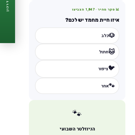
דרכון
🩺
תזכורות ביקורת
📊 סקר מהיר ·
1,847
הצביעו
📋
פרופיל מלא
🆓
חינם לגמרי
איזו חיית מחמד יש לכם?
צור דרכון עכשיו ←
🐶
כלב
🐱
חתול
🐦
ציפור
🐾
אחר
🐾
הניוזלטר השבועי