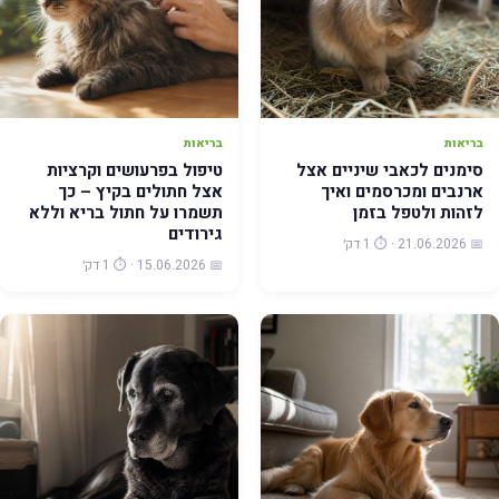
בריאות
בריאות
סימנים לכאבי שיניים אצל
טיפול בפרעושים וקרציות
ארנבים ומכרסמים ואיך
אצל חתולים בקיץ – כך
לזהות ולטפל בזמן
תשמרו על חתול בריא וללא
גירודים
📅 21.06.2026 · ⏱️ 1 דק׳
📅 15.06.2026 · ⏱️ 1 דק׳