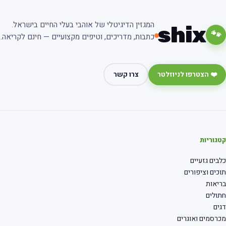
המגזין הדיגיטלי של אוהבי בעלי החיים בישראל.
shix
🐾
כתבות, מדריכים, וטיפים מקצועיים — חינם לקריאה.
❤️ הצטרפו לניוזלטר
צרו קשר
גוריות
בים גזעיים
כים וציפורים
יאות
ולים
ים
רסמים ואוגרים