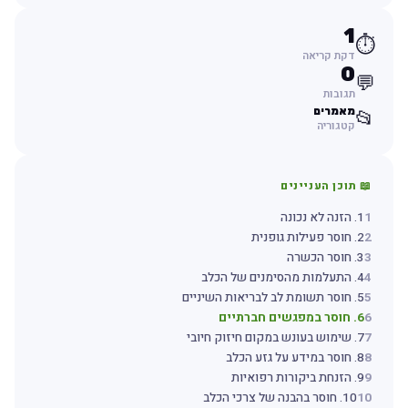
1
⏱️
דקת קריאה
0
💬
תגובות
מאמרים
📂
קטגוריה
📖 תוכן העניינים
1
1. הזנה לא נכונה
2
2. חוסר פעילות גופנית
3
3. חוסר הכשרה
4
4. התעלמות מהסימנים של הכלב
5
5. חוסר תשומת לב לבריאות השיניים
6
6. חוסר במפגשים חברתיים
7
7. שימוש בעונש במקום חיזוק חיובי
8
8. חוסר במידע על גזע הכלב
9
9. הזנחת ביקורות רפואיות
10
10. חוסר בהבנה של צרכי הכלב