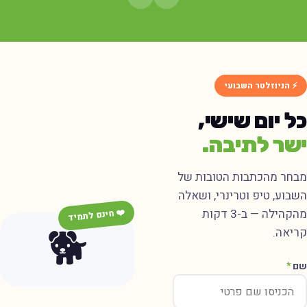
⚡ הניוזלטר השבועי
ל יום שישי,
שר לתיבה.
בחר מהכתבות הטובות של
שבוע, טיפ וטרינרי, ושאלה
מהקהילה — ב-3 דקות
❤️ חינם לתמיד
🐕
ריאה.
ם
*