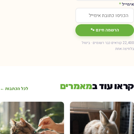
ימייל
*
הרשמה חינם 🐾
22,400 קוראים כבר רשומים · ביטול
חיצה אחת
ראו עוד ב
מאמרים
לכל הכתבות ←