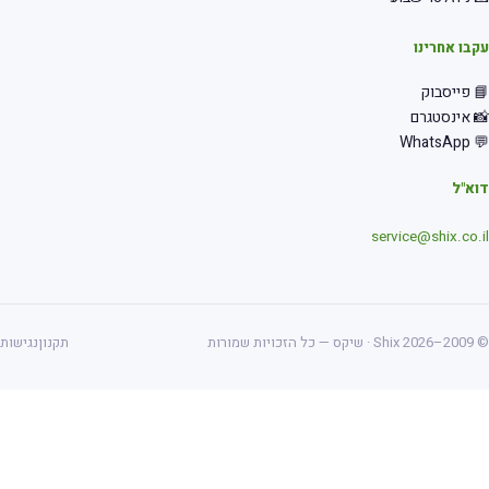
בו אחרינו
 פייסבוק
 אינסטגרם
💬 Wha
א"ל
service@shix.co.
ס — כל הזכויות שמורות
תקנון
נגישות