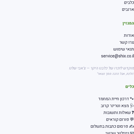
בים
נבים
גזין
דות
רו קשר
אי שימוש
service@shix.co.
קדש לזכרו של כלבנו היקר — צ'אבי שלנו
לכת, אבל הרבה ממך נשאר"
לים
 דרכון חיית המחמד
 מצא וטרינר קרוב
שאלות ותשובות
 פורום קוראים
 פרסום כתבות בתשלום
 ניוזלטר שבועי