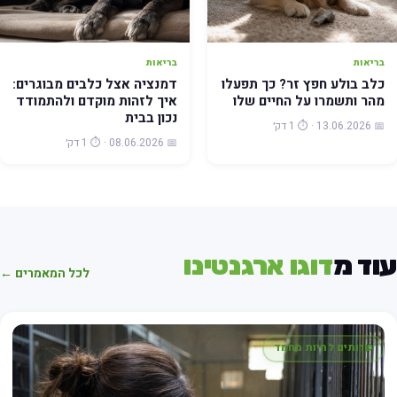
בריאות
בריאות
כלב בולע חפץ זר? כך תפעלו
דמנציה אצל כלבים מבוגרים:
מהר ותשמרו על החיים שלו
איך לזהות מוקדם ולהתמודד
נכון בבית
📅 13.06.2026 · ⏱️ 1 דק׳
📅 08.06.2026 · ⏱️ 1 דק׳
וד מ
דוגו ארגנטינו
לכל המאמרים ←
שרותים לחיות מחמד