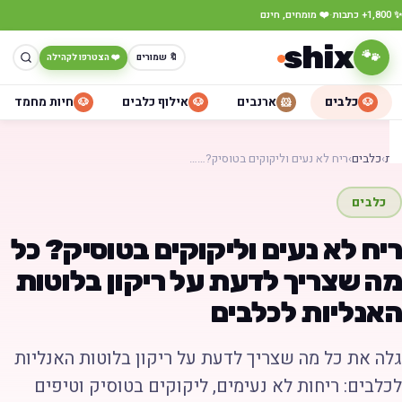
·
כתבות
❤️ מומחים, חינם
shix
🐾
🔖 שמורים
❤️ הצטרפו לקהילה
כלבים
ארנבים
אילוף כלבים
חיות מחמד
🐶
🐶
🐹
🐶
ת
›
כלבים
›
ריח לא נעים וליקוקים בטוסיק?……
כלבים
יח לא נעים וליקוקים בטוסיק? כל
ה שצריך לדעת על ריקון בלוטות
אנליות לכלבים
לה את כל מה שצריך לדעת על ריקון בלוטות האנליות
כלבים: ריחות לא נעימים, ליקוקים בטוסיק וטיפים