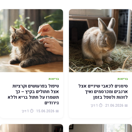
בריאות
בריאות
סימנים לכאבי שיניים אצל
טיפול בפרעושים וקרציות
ארנבים ומכרסמים ואיך
אצל חתולים בקיץ – כך
לזהות ולטפל בזמן
תשמרו על חתול בריא וללא
גירודים
📅 21.06.2026 · ⏱️ 1 דק׳
📅 15.06.2026 · ⏱️ 1 דק׳