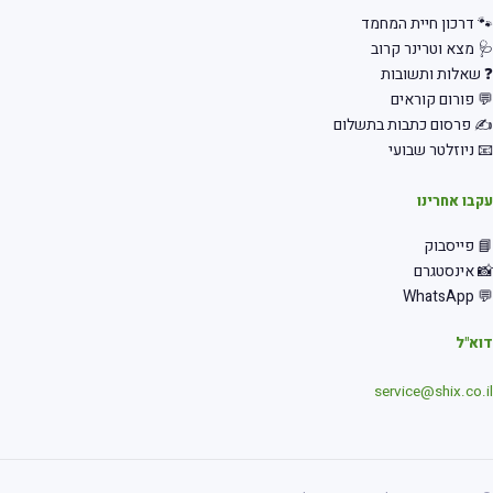
 דרכון חיית המחמד
 מצא וטרינר קרוב
שאלות ותשובות
 פורום קוראים
 פרסום כתבות בתשלום
 ניוזלטר שבועי
בו אחרינו
 פייסבוק
 אינסטגרם
💬 Wha
א"ל
service@shix.co.