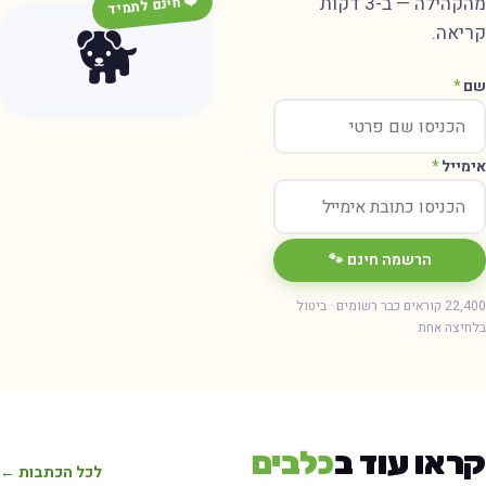
מהקהילה — ב-3 דקות
❤️ חינם לתמיד
🐕
ריאה.
ם
*
ימייל
*
הרשמה חינם 🐾
22,400 קוראים כבר רשומים · ביטול
חיצה אחת
ראו עוד ב
כלבים
לכל הכתבות ←