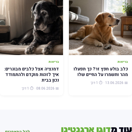
בריאות
בריאות
כלב בולע חפץ זר? כך תפעלו
דמנציה אצל כלבים מבוגרים:
מהר ותשמרו על החיים שלו
איך לזהות מוקדם ולהתמודד
נכון בבית
📅 13.06.2026 · ⏱️ 1 דק׳
📅 08.06.2026 · ⏱️ 1 דק׳
וד מ
דוגו ארגנטינו
לכל המאמרים ←