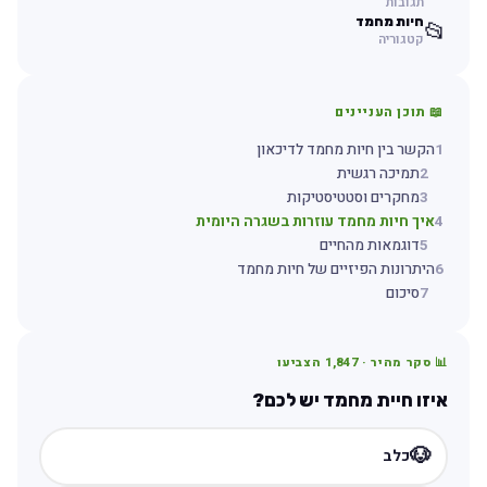
תגובות
חיות מחמד
📂
קטגוריה
📖 תוכן העניינים
1
הקשר בין חיות מחמד לדיכאון
2
תמיכה רגשית
3
מחקרים וסטטיסטיקות
4
איך חיות מחמד עוזרות בשגרה היומית
5
דוגמאות מהחיים
6
היתרונות הפיזיים של חיות מחמד
7
סיכום
📊 סקר מהיר ·
1,847
הצביעו
איזו חיית מחמד יש לכם?
🐶
כלב