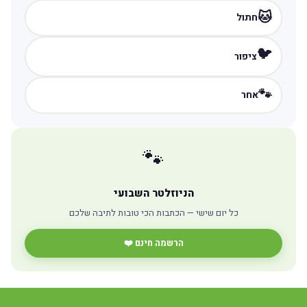
🐱
חתול
🐦
ציפור
🐾
אחר
🐾
הניוזלטר השבועי
כל יום שישי — הכתבות הכי טובות לתיבה שלכם
הרשמה חינם ❤️