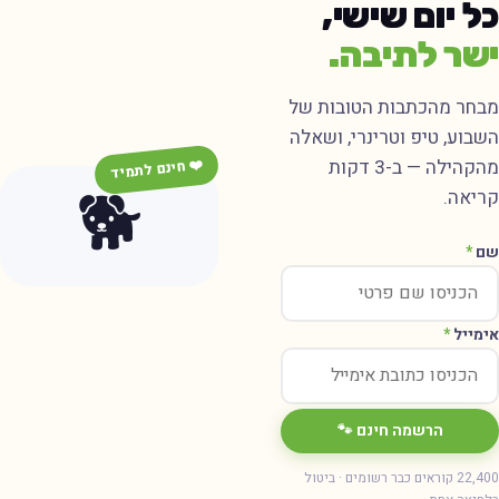
ל יום שישי,
שר לתיבה.
בחר מהכתבות הטובות של
שבוע, טיפ וטרינרי, ושאלה
מהקהילה — ב-3 דקות
❤️ חינם לתמיד
🐕
ריאה.
ם
*
ימייל
*
הרשמה חינם 🐾
22,400 קוראים כבר רשומים · ביטול