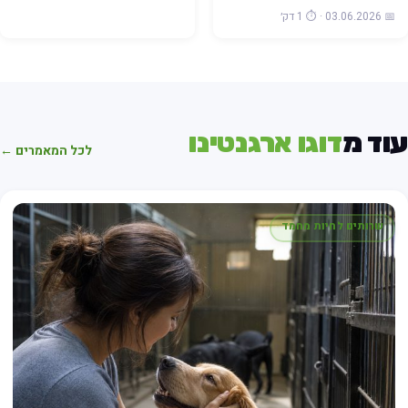
📅 03.06.2026 · ⏱️ 1 דק׳
וד מ
דוגו ארגנטינו
לכל המאמרים ←
שרותים לחיות מחמד