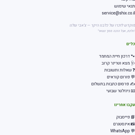
אי שימוש
service@shix.co.
קדש לזכרו של כלבנו היקר — צ'אבי שלנו
לכת, אבל הרבה ממך נשאר"
לים
 דרכון חיית המחמד
 מצא וטרינר קרוב
שאלות ותשובות
 פורום קוראים
 פרסום כתבות בתשלום
 ניוזלטר שבועי
בו אחרינו
 פייסבוק
 אינסטגרם
💬 Wha