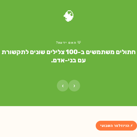
🧠
💡 האם ידעת?
חתולים משתמשים ב-100 צלילים שונים לתקשורת
עם בני-אדם.
›
‹
⚡ הניוזלטר השבועי