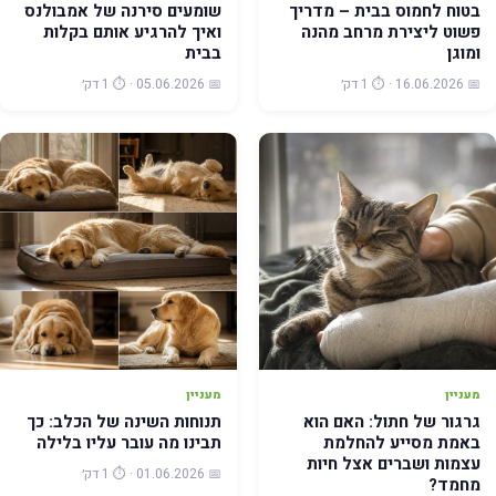
בטוח לחמוס בבית – מדריך
שומעים סירנה של אמבולנס
פשוט ליצירת מרחב מהנה
ואיך להרגיע אותם בקלות
ומוגן
בבית
📅 16.06.2026 · ⏱️ 1 דק׳
📅 05.06.2026 · ⏱️ 1 דק׳
מעניין
מעניין
גרגור של חתול: האם הוא
תנוחות השינה של הכלב: כך
באמת מסייע להחלמת
תבינו מה עובר עליו בלילה
עצמות ושברים אצל חיות
📅 01.06.2026 · ⏱️ 1 דק׳
מחמד?