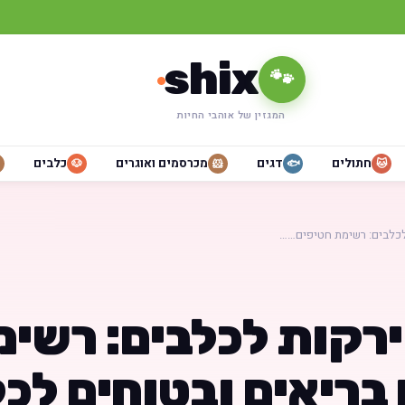
shix
🐾
המגזין של אוהבי החיות
חתולים
דגים
מכרסמים ואוגרים
כלבים
🐶
🐹
🐟
🐱
 לכלבים: רשימת חטיפים……
ירקות לכלבים: רשי
בריאים ובטוחים לכ