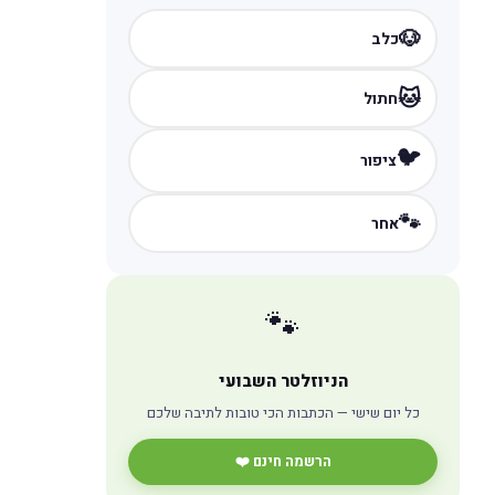
🐶
כלב
🐱
חתול
🐦
ציפור
🐾
אחר
🐾
הניוזלטר השבועי
כל יום שישי — הכתבות הכי טובות לתיבה שלכם
הרשמה חינם ❤️