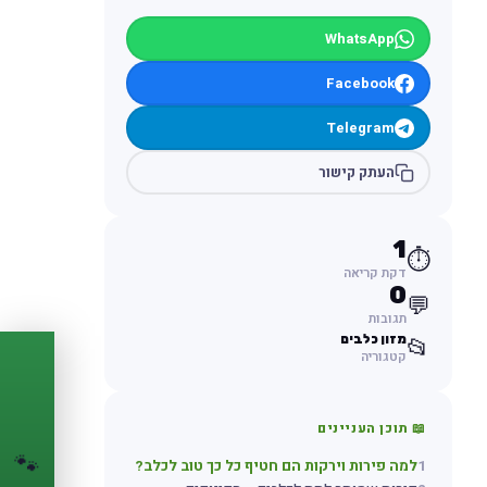
WhatsApp
Facebook
Telegram
העתק קישור
1
⏱️
דקת קריאה
0
💬
תגובות
מזון כלבים
📂
קטגוריה
PASSPORT
🐾
📖 תוכן העניינים
הדרכון הדיגיטלי
🐾
לחיית המחמד שלך
1
למה פירות וירקות הם חטיף כל כך טוב לכלב?
💉
מעקב חיסונים