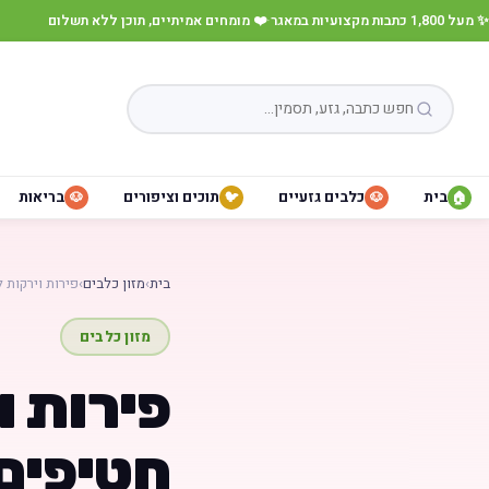
✨ מעל 1,800 כתבות מקצועיות במאגר
·
❤️ מומחים אמיתיים, תוכן ללא תשלום
בית
כלבים גזעיים
תוכים וציפורים
בריאות
🐶
🐦
🐶
🏠
בית
›
מזון כלבים
›
פירות וירקות
מזון כלבים
פירות ו
חטיפים 