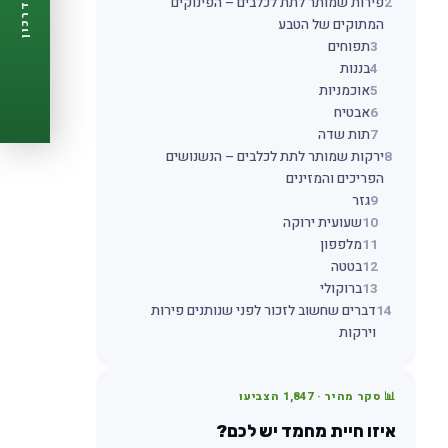
2
פירות שמותר לתת לכלבים – הפינוקים
דרכון
🩺
תזכורות ביקורת
המתוקים של הטבע
📋
פרופיל מלא
3
תפוחים
🆓
חינם לגמרי
4
בננות
5
אוכמניות
צור דרכון עכשיו ←
6
אבטיח
7
תות שדה
8
ירקות שמותר לתת לכלבים – הנשנושים
הפריכים והמזינים
9
גזר
10
שעועית ירוקה
11
מלפפון
12
בטטה
13
ברוקולי
14
דברים שחשוב לזכור לפני שנותנים פירות
וירקות
📊 סקר מהיר ·
1,847
הצביעו
איזו חיית מחמד יש לכם?