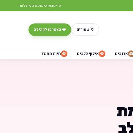
פייסבוק
אינסטגרם
ניוזלטר
🔖 שמורים
❤️ הצטרפו לקהילה
ארנבים
אילוף כלבים
חיות מחמד
🐶
🐶
🐹
מת
לב