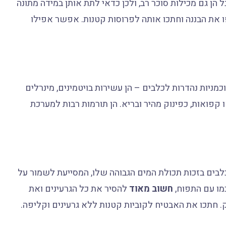
ן פינוק טעים ועשיר באשלגן, ביוטין, ויטמין A ו-C. אבל הן גם מכילות סוכר רב, ולכן כדאי לתת אותן במידה מתונה
ו את הבננה וחתכו אותה לפרוסות קטנות. אפשר אפילו
מניות נהדרות לכלבים – הן עשירות בויטמינים, מינרלים
ו קפואות, כפינוק מהיר ובריא. הן תורמות רבות למערכת
לבים בזכות תכולת המים הגבוהה שלו, המסייעת לשמור על
חשוב מאוד
להסיר את כל הגרעינים ואת
. חתכו את האבטיח לקוביות קטנות ללא גרעינים וקליפה.