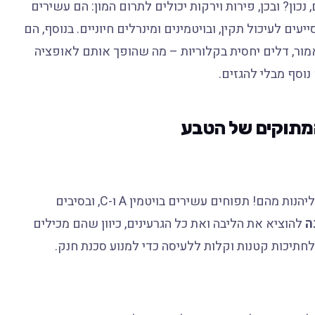
נכון? ובכן, פירות וירקות יכולים לתרום המון: הם עשירים
ם לעיכול תקין, ובויטמינים ומינרלים חיוניים. בנוסף, הם
אמור, דלים יחסית בקלוריות – מה שהופך אותם לאופציה
וסף מבלי להגזים.
המתוקים של הטבע
מי לא אוהב תפוחים? מתוקים ופריכים, וגם הכלבים יכולים ליהנות מהם! תפוחים עשירים בויטמין A ו-C, ובסיבים
ה
להוציא את הליבה ואת כל הגרעינים, כיוון שהם מכילים
לחתיכות קטנות וקלות ללעיסה כדי למנוע סכנת חנק.